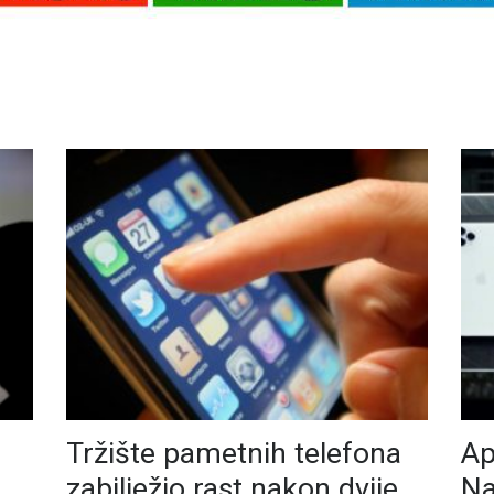
Tržište pametnih telefona
Ap
zabilježio rast nakon dvije
Na