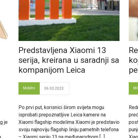
Predstavljena Xiaomi 13
Re
serija, kreirana u saradnji sa
ko
kompanijom Leica
pe
Mobilni
Mo
06.03.2023.
Po prvi put, korisnici širom svijeta mogu
Redm
isprobati prepoznatljive Leica kamere na
pred
g je
Xiaomi flagship modelima Xiaomi je predstavio
post
svoju najnoviju flagship liniju pametnih telefona
punj
a
– Xiaomi seriju 13 na međunarodnom [...]
Xiao