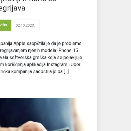
egrijava
bilni
02.10.2023.
anija Apple saopštila je da je probleme
regrijavanjem njenih modela iPhone 15
vala softverska greška koja se pojavljuje
m korišćenja aplikacija Instagram i Uber.
ička kompanija saopštila je da [...]