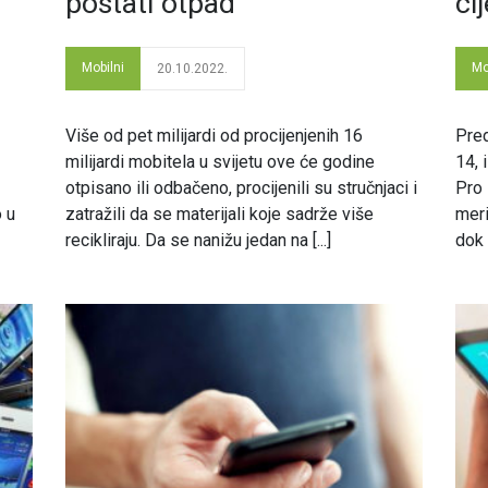
postati otpad
ci
Mobilni
Mo
20.10.2022.
Više od pet milijardi od procijenjenih 16
Pred
milijardi mobitela u svijetu ove će godine
14, 
otpisano ili odbačeno, procijenili su stručnjaci i
Pro 
o u
zatražili da se materijali koje sadrže više
meri
recikliraju. Da se nanižu jedan na [...]
dok 