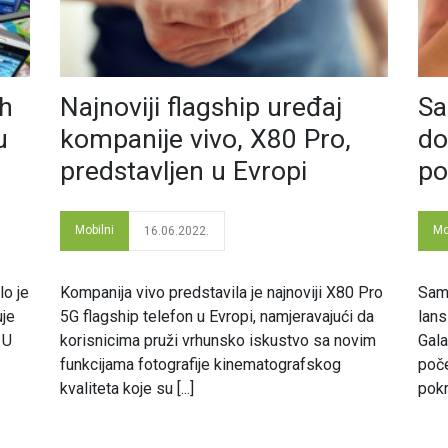
ih
Najnoviji flagship uređaj
Sa
u
kompanije vivo, X80 Pro,
do
predstavljen u Evropi
po
Mobilni
Mo
16.06.2022.
lo je
Kompanija vivo predstavila je najnoviji X80 Pro
Sams
uje
5G flagship telefon u Evropi, namjeravajući da
lans
 U
korisnicima pruži vrhunsko iskustvo sa novim
Gala
funkcijama fotografije kinematografskog
poče
kvaliteta koje su [...]
pokr