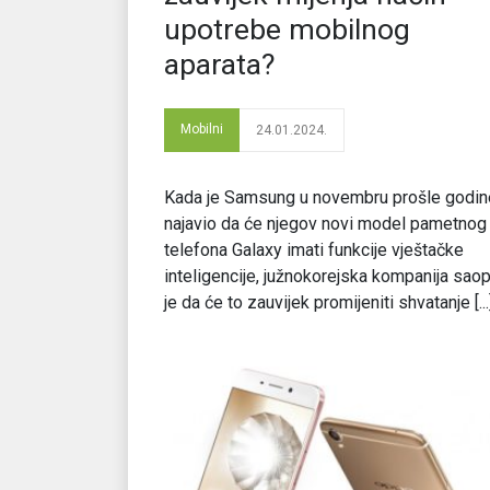
upotrebe mobilnog
aparata?
Mobilni
24.01.2024.
Kada je Samsung u novembru prošle godin
najavio da će njegov novi model pametnog
telefona Galaxy imati funkcije vještačke
inteligencije, južnokorejska kompanija saop
je da će to zauvijek promijeniti shvatanje [...