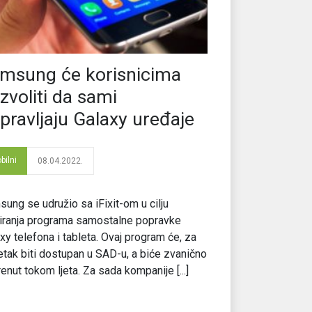
msung će korisnicima
zvoliti da sami
pravljaju Galaxy uređaje
bilni
08.04.2022.
ung se udružio sa iFixit-om u cilju
iranja programa samostalne popravke
xy telefona i tableta. Ovaj program će, za
tak biti dostupan u SAD-u, a biće zvanično
enut tokom ljeta. Za sada kompanije [...]