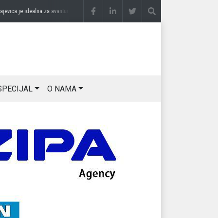
je idealna za avanturu na četiri točka
prije 3 sedmice
DRAGAN OSTOJIĆ: Moj karakte
SPECIJAL
O NAMA