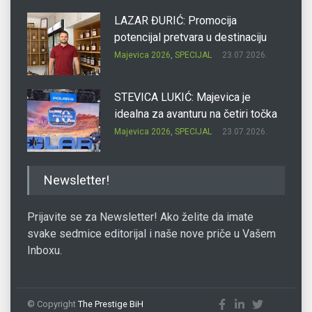
LAZAR ĐURIĆ: Promocija
potencijal pretvara u destinaciju
Majevica 2026
,
SPECIJAL
23.07.2026.
STEVICA LUKIĆ: Majevica je
idealna za avanturu na četiri točka
Majevica 2026
,
SPECIJAL
23.07.2026.
DRAGAN OSTOJIĆ: Moj karakter je
Newsletter!
iskovan na Majevici
Majevica 2026
,
SPECIJAL
23.07.2026.
Prijavite se za Newsletter! Ako želite da imate
svake sedmice editorijal i naše nove priče u Vašem
Inboxu.
SLAĐANA ZGONJANIN: Industrija
sa licem zajednice
Majevica 2026
,
SPECIJAL
23.07.2026.
© Copyright
The Prestige BiH