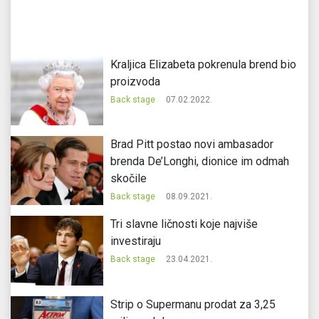
Kraljica Elizabeta pokrenula brend bio
proizvoda
Back stage
07.02.2022.
Brad Pitt postao novi ambasador
brenda De’Longhi, dionice im odmah
skočile
Back stage
08.09.2021.
Tri slavne ličnosti koje najviše
investiraju
Back stage
23.04.2021.
Strip o Supermanu prodat za 3,25