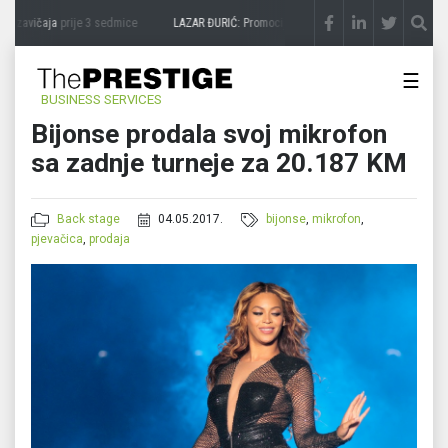
 zavičaja
prije 3 sedmice
LAZAR ĐURIĆ: Promocija potencijal pretvara u destinaciju
☰
BUSINESS SERVICES
Bijonse prodala svoj mikrofon
sa zadnje turneje za 20.187 KM
Back stage
04.05.2017.
bijonse
,
mikrofon
,
pjevačica
,
prodaja