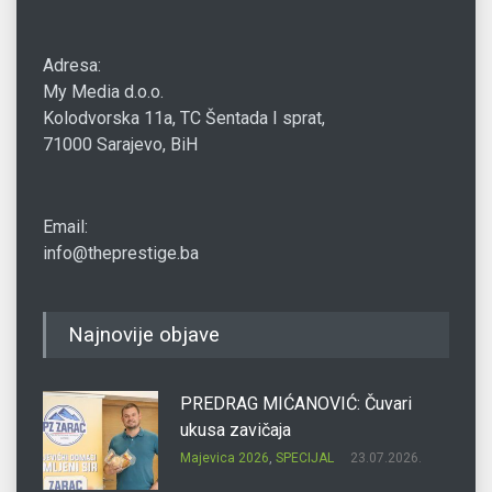
Adresa:
My Media d.o.o.
Kolodvorska 11a, TC Šentada I sprat,
71000 Sarajevo, BiH
Email:
info@theprestige.ba
Najnovije objave
PREDRAG MIĆANOVIĆ: Čuvari
ukusa zavičaja
Majevica 2026
,
SPECIJAL
23.07.2026.