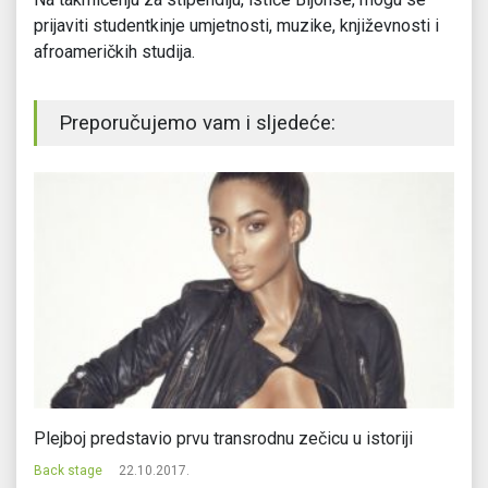
prijaviti studentkinje umjetnosti, muzike, književnosti i
afroameričkih studija.
Preporučujemo vam i sljedeće:
Plejboj predstavio prvu transrodnu zečicu u istoriji
Ne
Back stage
22.10.2017.
Ba