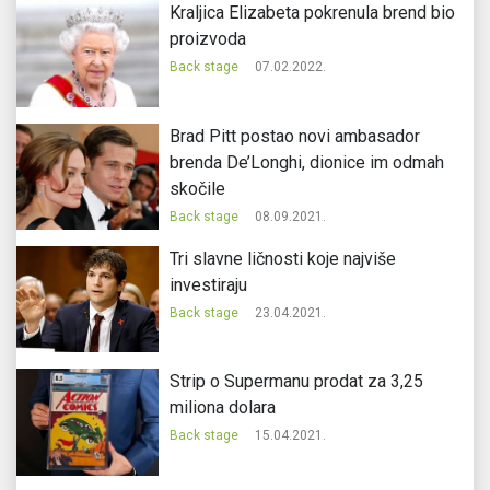
Kraljica Elizabeta pokrenula brend bio
proizvoda
Back stage
07.02.2022.
Brad Pitt postao novi ambasador
brenda De’Longhi, dionice im odmah
skočile
Back stage
08.09.2021.
Tri slavne ličnosti koje najviše
investiraju
Back stage
23.04.2021.
Strip o Supermanu prodat za 3,25
miliona dolara
Back stage
15.04.2021.