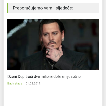
Preporučujemo vam i sljedeće:
Džoni Dep troši dva miliona dolara mjesečno
Au
vi
Back stage
01.02.2017.
Ba