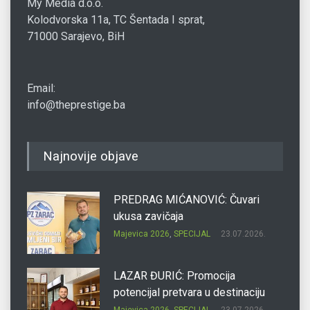
My Media d.o.o.
Kolodvorska 11a, TC Šentada I sprat,
71000 Sarajevo, BiH
Email:
info@theprestige.ba
Najnovije objave
PREDRAG MIĆANOVIĆ: Čuvari
ukusa zavičaja
Majevica 2026
,
SPECIJAL
23.07.2026.
LAZAR ĐURIĆ: Promocija
potencijal pretvara u destinaciju