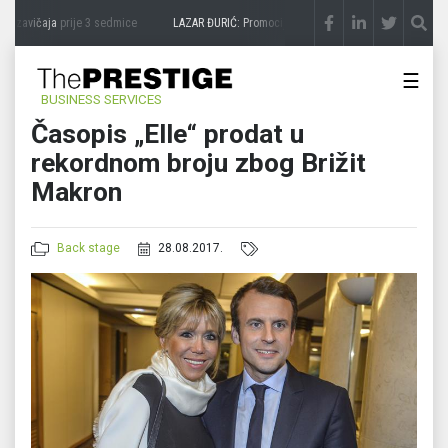
 zavičaja
prije 3 sedmice
LAZAR ĐURIĆ: Promocija potencijal pretvara u destinaciju
☰
BUSINESS SERVICES
Časopis „Elle“ prodat u
rekordnom broju zbog Brižit
Makron
Back stage
28.08.2017.