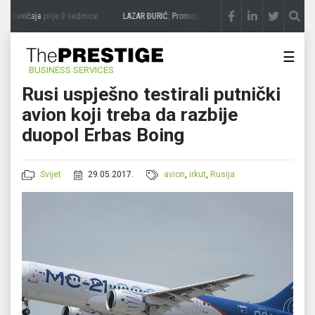
a zavičaja
prije 3 sedmice
LAZAR ĐURIĆ: Promocija potencijal pretvara u destinacij
☰
BUSINESS SERVICES
Rusi uspješno testirali putnički
avion koji treba da razbije
duopol Erbas Boing
Svijet
29.05.2017.
avion
,
irkut
,
Rusija