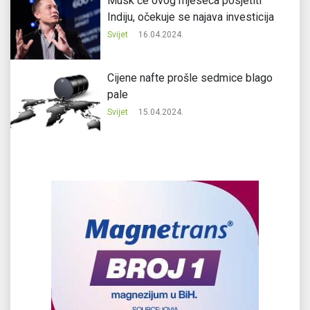
Musk će ovog mjeseca posjetiti
Indiju, očekuje se najava investicija
Svijet
16.04.2024.
Cijene nafte prošle sedmice blago
pale
Svijet
15.04.2024.