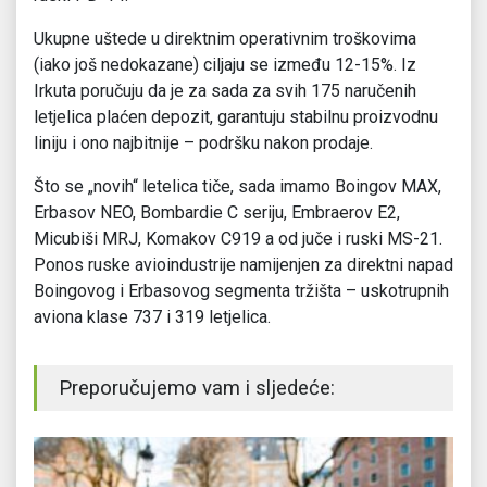
Ukupne uštede u direktnim operativnim troškovima
(iako još nedokazane) ciljaju se između 12-15%. Iz
Irkuta poručuju da je za sada za svih 175 naručenih
letjelica plaćen depozit, garantuju stabilnu proizvodnu
liniju i ono najbitnije – podršku nakon prodaje.
Što se „novih“ letelica tiče, sada imamo Boingov MAX,
Erbasov NEO, Bombardie C seriju, Embraerov E2,
Micubiši MRJ, Komakov C919 a od juče i ruski MS-21.
Ponos ruske avioindustrije namijenjen za direktni napad
Boingovog i Erbasovog segmenta tržišta – uskotrupnih
aviona klase 737 i 319 letjelica.
Preporučujemo vam i sljedeće: