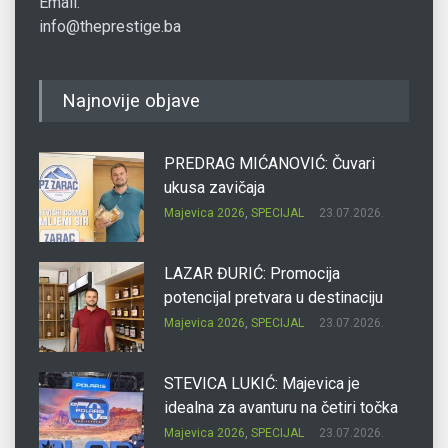
Email:
info@theprestige.ba
Najnovije objave
PREDRAG MIĆANOVIĆ: Čuvari
ukusa zavičaja
Majevica 2026
,
SPECIJAL
23.07.2026.
LAZAR ĐURIĆ: Promocija
potencijal pretvara u destinaciju
Majevica 2026
,
SPECIJAL
23.07.2026.
STEVICA LUKIĆ: Majevica je
idealna za avanturu na četiri točka
Majevica 2026
,
SPECIJAL
23.07.2026.