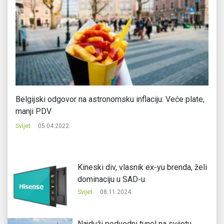
Belgijski odgovor na astronomsku inflaciju: Veće plate,
Ki
manji PDV
Svi
Svijet
05.04.2022.
Kineski div, vlasnik ex-yu brenda, želi
dominaciju u SAD-u
Svijet
08.11.2024.
Najduži podvodni tunel na svijetu