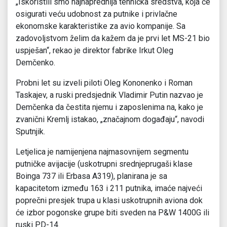
„Iskoristili smo najnaprednija tehnička sredstva, koja će
osigurati veću udobnost za putnike i privlačne
ekonomske karakteristike za avio kompanije. Sa
zadovoljstvom želim da kažem da je prvi let MS-21 bio
uspјešan“, rekao je direktor fabrike Irkut Oleg
Demčenko.
Probni let su izveli piloti Oleg Kononenko i Roman
Taskajev, a ruski predsјednik Vladimir Putin nazvao je
Demčenka da čestita njemu i zaposlenima na, kako je
zvanični Kremlj istakao, „značajnom događaju“, navodi
Sputnjik.
Letjelica je namijenjena najmasovnijem segmentu
putničke avijacije (uskotrupni srednjeprugaši klase
Boinga 737 ili Erbasa A319), planirana je sa
kapacitetom između 163 i 211 putnika, imaće najveći
poprečni presjek trupa u klasi uskotrupnih aviona dok
će izbor pogonske grupe biti sveden na P&W 1400G ili
ruski PD-14.