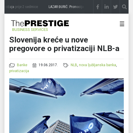
avičaja
prije 2 sedmice
LAZAR ĐURIĆ: Promocija potencijal pretvara u destinaciju
pr
☰
BUSINESS SERVICES
Slovenija kreće u nove
pregovore o privatizaciji NLB-a
Banke
19.06.2017.
NLB
,
nova ljubljanska banka
,
privatizacija