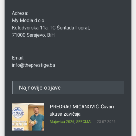
Adresa:
My Media d.o.o.
Kolodvorska 11a, TC Šentada I sprat,
71000 Sarajevo, BiH
Email:
info@theprestige.ba
Najnovije objave
PREDRAG MIĆANOVIĆ: Čuvari
ukusa zavičaja
Majevica 2026
,
SPECIJAL
23.07.2026.