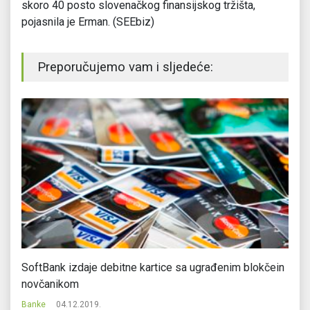
skoro 40 posto slovenačkog finansijskog tržišta,
pojasnila je Erman. (SEEbiz)
Preporučujemo vam i sljedeće:
SoftBank izdaje debitne kartice sa ugrađenim blokčein
Ov
novčanikom
Ba
Banke
04.12.2019.