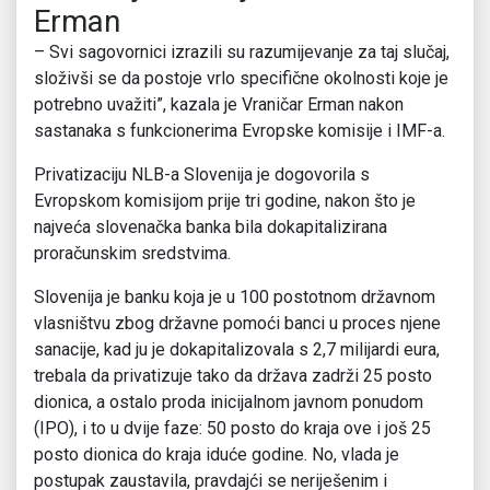
Erman
– Svi sagovornici izrazili su razumijevanje za taj slučaj,
složivši se da postoje vrlo specifične okolnosti koje je
potrebno uvažiti”, kazala je Vraničar Erman nakon
sastanaka s funkcionerima Evropske komisije i IMF-a.
Privatizaciju NLB-a Slovenija je dogovorila s
Evropskom komisijom prije tri godine, nakon što je
najveća slovenačka banka bila dokapitalizirana
proračunskim sredstvima.
Slovenija je banku koja je u 100 postotnom državnom
vlasništvu zbog državne pomoći banci u proces njene
sanacije, kad ju je dokapitalizovala s 2,7 milijardi eura,
trebala da privatizuje tako da država zadrži 25 posto
dionica, a ostalo proda inicijalnom javnom ponudom
(IPO), i to u dvije faze: 50 posto do kraja ove i još 25
posto dionica do kraja iduće godine. No, vlada je
postupak zaustavila, pravdajći se neriješenim i