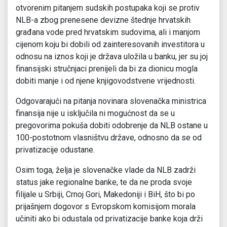
otvorenim pitanjem sudskih postupaka koji se protiv
NLB-a zbog prenesene devizne štednje hrvatskih
građana vode pred hrvatskim sudovima, ali i manjom
cijenom koju bi dobili od zainteresovanih investitora u
odnosu na iznos koji je država uložila u banku, jer su joj
finansijski stručnjaci prenijeli da bi za dionicu mogla
dobiti manje i od njene knjigovodstvene vrijednosti.
Odgovarajući na pitanja novinara slovenačka ministrica
finansija nije u isključila ni mogućnost da se u
pregovorima pokuša dobiti odobrenje da NLB ostane u
100-postotnom vlasništvu države, odnosno da se od
privatizacije odustane.
Osim toga, želja je slovenačke vlade da NLB zadrži
status jake regionalne banke, te da ne proda svoje
filijale u Srbiji, Crnoj Gori, Makedoniji i BiH, što bi po
prijašnjem dogovor s Evropskom komisijom morala
učiniti ako bi odustala od privatizacije banke koja drži