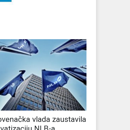
ovenačka vlada zaustavila
ivatizaciju NLB-a