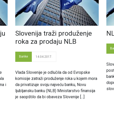
ju
Slovenija traži produženje
NL
roka za prodaju NLB
Ba
Banke
14.04.2017.
Slov
post
je
Vlada Slovenije je odlučila da od Evropske
bank
ala
komisije zatraži produženje roka u kojem mora
dopu
na i
da privatizuje svoju najveću banku, Novu
slov
ljubljansku banku (NLB) Ministarstvo finansija
je saopštilo da bi obaveza Slovenije [...]