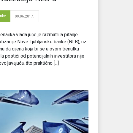
nke
09.06.2017.
enačka vlada juče je razmatrila pitanje
atizacije Nove Ljubljanske banke (NLB), uz
nu da cijena koja bi se u ovom trenutku
a postići od potencijalnih investitora nije
voljavajuća, što praktično [...]