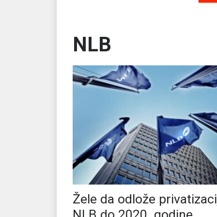
NLB
Žele da odlože privatizaci
NLB do 2020. godine