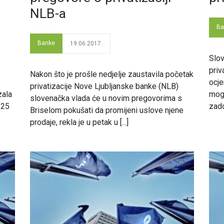
NLB-a
Ba
Banke
19.06.2017.
Slov
priv
Nakon što je prošle nedjelje zaustavila početak
ocje
privatizacije Nove Ljubljanske banke (NLB)
zala
mogl
slovenačka vlada će u novim pregovorima s
 25
zado
Briselom pokušati da promijeni uslove njene
prodaje, rekla je u petak u [...]