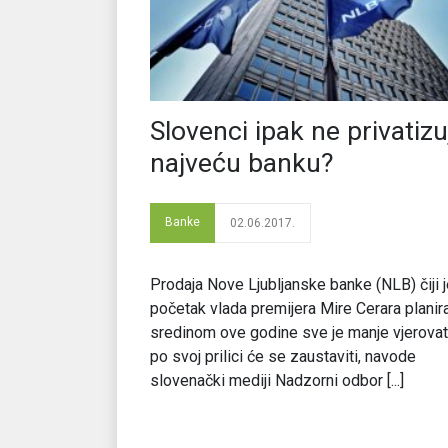
Slovenci ipak ne privatizu
najveću banku?
Banke
02.06.2017.
Prodaja Nove Ljubljanske banke (NLB) čiji 
početak vlada premijera Mire Cerara planir
sredinom ove godine sve je manje vjerovat
po svoj prilici će se zaustaviti, navode
slovenački mediji Nadzorni odbor [...]