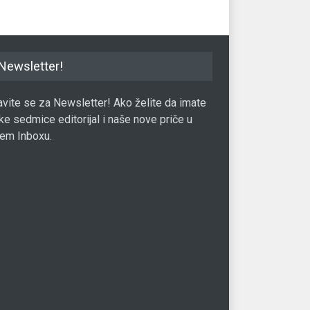
Newsletter!
javite se za Newsletter! Ako želite da imate
ke sedmice editorijal i naše nove priče u
em Inboxu.