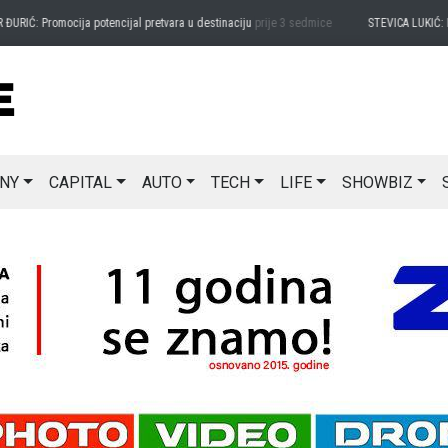
RIĆ: Promocija potencijal pretvara u destinaciju
prije 3 sedmice
STEVICA LUKIĆ: Maj
NY
CAPITAL
AUTO
TECH
LIFE
SHOWBIZ