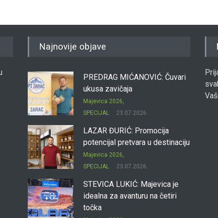
Najnovije objave
u
Pri
PREDRAG MIĆANOVIĆ: Čuvari
sva
ukusa zavičaja
Vaš
Majevica 2026
,
SPECIJAL
23.07.2026.
LAZAR ĐURIĆ: Promocija
potencijal pretvara u destinaciju
Majevica 2026
,
SPECIJAL
23.07.2026.
STEVICA LUKIĆ: Majevica je
idealna za avanturu na četiri
točka