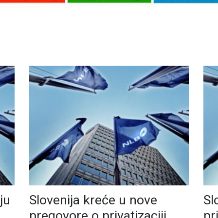
ju
Slovenija kreće u nove
Sl
pregovore o privatizaciji
pr