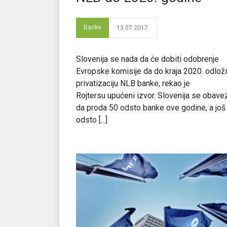
Banke
13.07.2017.
Slovenija se nada da će dobiti odobrenje
Evropske komisije da do kraja 2020. odloži
privatizaciju NLB banke, rekao je
Rojtersu upućeni izvor. Slovenija se obave
da proda 50 odsto banke ove godine, a još
odsto [...]