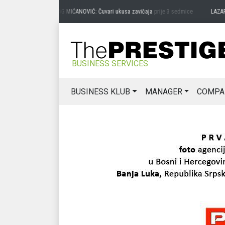
PREDRAG MIĆANOVIĆ: Čuvari ukusa zavičaja
prije 3 sedmice
LAZAR ĐU
BUSINESS SERVICES
BUSINESS KLUB
MANAGER
COMPA