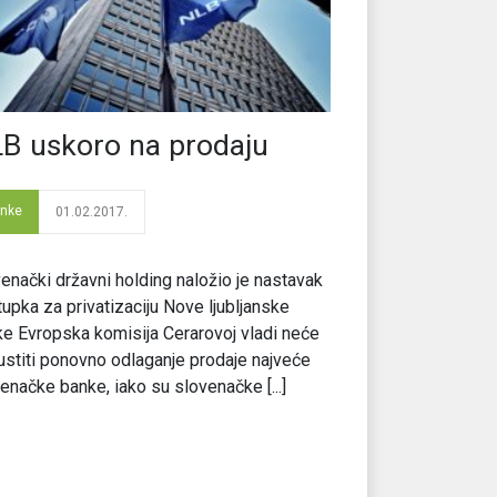
B uskoro na prodaju
nke
01.02.2017.
enački državni holding naložio je nastavak
upka za privatizaciju Nove ljubljanske
e Evropska komisija Cerarovoj vladi neće
stiti ponovno odlaganje prodaje najveće
enačke banke, iako su slovenačke [...]