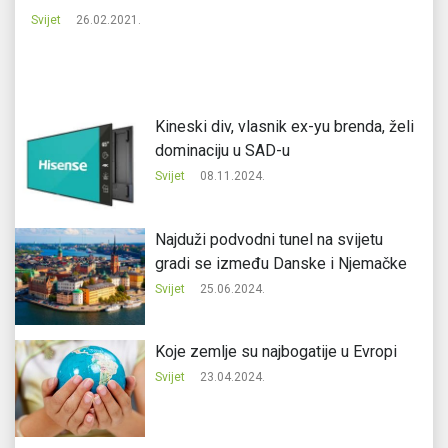
Svijet
26.02.2021.
Svi
Kineski div, vlasnik ex-yu brenda, želi
dominaciju u SAD-u
Svijet
08.11.2024.
Najduži podvodni tunel na svijetu
gradi se između Danske i Njemačke
Svijet
25.06.2024.
Koje zemlje su najbogatije u Evropi
Svijet
23.04.2024.