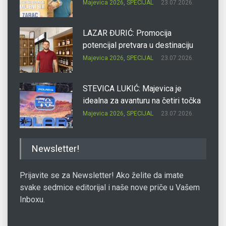
Majevica 2026
,
SPECIJAL
23.07.2026.
LAZAR ĐURIĆ: Promocija
potencijal pretvara u destinaciju
Majevica 2026
,
SPECIJAL
23.07.2026.
STEVICA LUKIĆ: Majevica je
idealna za avanturu na četiri točka
Majevica 2026
,
SPECIJAL
23.07.2026.
DRAGAN OSTOJIĆ: Moj karakter je
Newsletter!
iskovan na Majevici
Majevica 2026
,
SPECIJAL
23.07.2026.
Prijavite se za Newsletter! Ako želite da imate
svake sedmice editorijal i naše nove priče u Vašem
Inboxu.
SLAĐANA ZGONJANIN: Industrija
sa licem zajednice
Majevica 2026
,
SPECIJAL
23.07.2026.