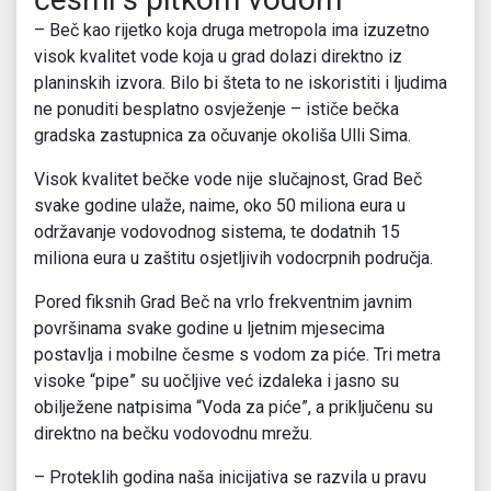
– Beč kao rijetko koja druga metropola ima izuzetno
visok kvalitet vode koja u grad dolazi direktno iz
planinskih izvora. Bilo bi šteta to ne iskoristiti i ljudima
ne ponuditi besplatno osvježenje – ističe bečka
gradska zastupnica za očuvanje okoliša Ulli Sima.
Visok kvalitet bečke vode nije slučajnost, Grad Beč
svake godine ulaže, naime, oko 50 miliona eura u
održavanje vodovodnog sistema, te dodatnih 15
miliona eura u zaštitu osjetljivih vodocrpnih područja.
Pored fiksnih Grad Beč na vrlo frekventnim javnim
površinama svake godine u ljetnim mjesecima
postavlja i mobilne česme s vodom za piće. Tri metra
visoke “pipe” su uočljive već izdaleka i jasno su
obilježene natpisima “Voda za piće”, a priključenu su
direktno na bečku vodovodnu mrežu.
– Proteklih godina naša inicijativa se razvila u pravu