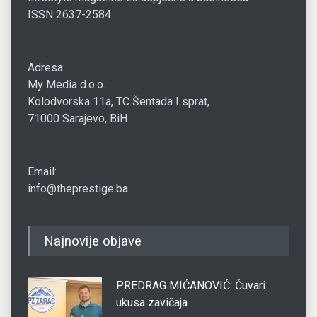
ISSN 2637-2584
Adresa:
My Media d.o.o.
Kolodvorska 11a, TC Šentada I sprat,
71000 Sarajevo, BiH
Email:
info@theprestige.ba
Najnovije objave
PREDRAG MIĆANOVIĆ: Čuvari
ukusa zavičaja