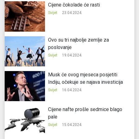
Cijene čokolade će rasti
Svijet
23.04.2024.
Ovo su tri najbolje zemlje za
poslovanje
Svijet
19.04.2024.
Musk će ovog mjeseca posjetiti
Indiju, očekuje se najava investicija
Svijet
16.04.2024.
Cijene nafte prošle sedmice blago
pale
Svijet
15.04.2024.