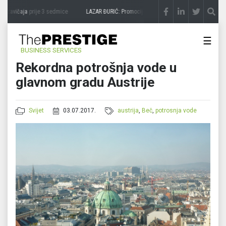
 zavičaja
prije 3 sedmice
LAZAR ĐURIĆ: Promocija potencijal pretvara u destinaciju
p
☰
BUSINESS SERVICES
Rekordna potrošnja vode u
glavnom gradu Austrije
Svijet
03.07.2017.
austrija
,
Beč
,
potrosnja vode