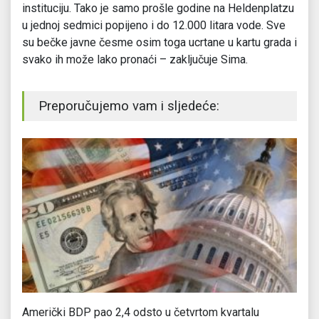
instituciju. Tako je samo prošle godine na Heldenplatzu
u jednoj sedmici popijeno i do 12.000 litara vode. Sve
su bečke javne česme osim toga ucrtane u kartu grada i
svako ih može lako pronaći – zaključuje Sima.
Preporučujemo vam i sljedeće:
Američki BDP pao 2,4 odsto u četvrtom kvartalu
Ar