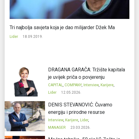
a
Tri najbolja savjeta koja je dao milijarder Džek Ma
Os
za
Lider
18.09.2019.
Li
DRAGANA GARAČA: Tržište kapitala
je uvijek priča o povjerenju
CAPITAL
,
COMPANY
,
Interview
,
Karijere
,
Lider
12.05.2026.
DENIS STEVANOVIĆ: Čuvamo
energiju i prirodne resurse
Interview
,
Karijere
,
Lider
,
MANAGER
23.03.2026.