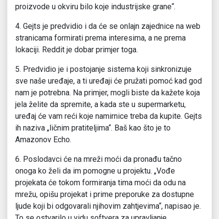
proizvode u okviru bilo koje industrijske grane“.
4. Gejts je predvidio i da će se onlajn zajednice na web
stranicama formirati prema interesima, a ne prema
lokaciji. Reddit je dobar primjer toga.
5. Predvidio je i postojanje sistema koji sinkronizuje
sve naše uređaje, a ti uređaji će pružati pomoć kad god
nam je potrebna. Na primjer, mogli biste da kažete koja
jela želite da spremite, a kada ste u supermarketu,
uređaj će vam reći koje namirnice treba da kupite. Gejts
ih naziva „ličnim pratiteljima“. Baš kao što je to
Amazonov Echo.
6. Poslodavci će na mreži moći da pronađu tačno
onoga ko želi da im pomogne u projektu. „Vođe
projekata će tokom formiranja tima moći da odu na
mrežu, opišu projekat i prime preporuke za dostupne
ljude koji bi odgovarali njihovim zahtjevima“, napisao je.
To se ostvarilo u vidu softvera za upravljanje