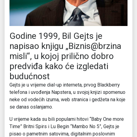
Godine 1999, Bil Gejts je
napisao knjigu „Biznis@brzina
misli“, u kojoj prilično dobro
predviđa kako će izgledati
budućnost
Gejts je u vrijeme dial-up interneta, prvog Blackberry
telefona i uvođenja Napstera, u svojoj knjizi spomenuo
neke od vodećih izuma, web stranica i gedžeta na koje
se danas oslanjamo.
U vrijeme kada su bili popularni hitovi “Baby One more
Time” Britni Spirs i Lu Begin “Mambo No 5”, Gejts je
pisao o pametnim satovima, digitalnim poslovnim