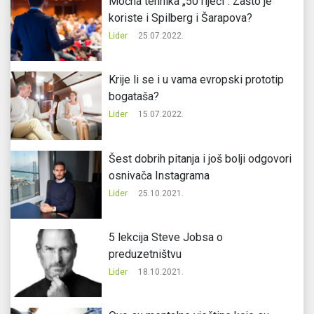
Moćna tehnika „50 riječi“: Zašto je
koriste i Spilberg i Šarapova?
Lider
25.07.2022.
Krije li se i u vama evropski prototip
bogataša?
Lider
15.07.2022.
Šest dobrih pitanja i još bolji odgovori
osnivača Instagrama
Lider
25.10.2021.
5 lekcija Steve Jobsa o
preduzetništvu
Lider
18.10.2021.