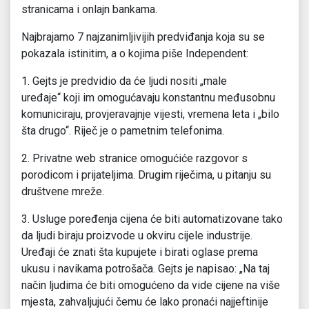
stranicama i onlajn bankama.
Najbrajamo 7 najzanimljivijih predviđanja koja su se
pokazala istinitim, a o kojima piše Independent:
1. Gejts je predvidio da će ljudi nositi „male
uređaje“ koji im omogućavaju konstantnu međusobnu
komuniciraju, provjeravajnje vijesti, vremena leta i „bilo
šta drugo“. Riječ je o pametnim telefonima.
2. Privatne web stranice omogućiće razgovor s
porodicom i prijateljima. Drugim riječima, u pitanju su
društvene mreže.
3. Usluge poređenja cijena će biti automatizovane tako
da ljudi biraju proizvode u okviru cijele industrije.
Uređaji će znati šta kupujete i birati oglase prema
ukusu i navikama potrošača. Gejts je napisao: „Na taj
način ljudima će biti omogućeno da vide cijene na više
mjesta, zahvaljujući čemu će lako pronaći najjeftinije