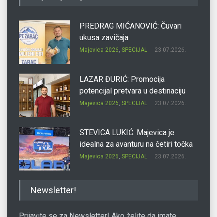
PREDRAG MIĆANOVIĆ: Čuvari
ukusa zavičaja
Majevica 2026
,
SPECIJAL
23.07.2026.
LAZAR ĐURIĆ: Promocija
potencijal pretvara u destinaciju
Majevica 2026
,
SPECIJAL
23.07.2026.
STEVICA LUKIĆ: Majevica je
idealna za avanturu na četiri točka
Majevica 2026
,
SPECIJAL
23.07.2026.
DRAGAN OSTOJIĆ: Moj karakter je
Newsletter!
iskovan na Majevici
Majevica 2026
,
SPECIJAL
23.07.2026.
Prijavite se za Newsletter! Ako želite da imate