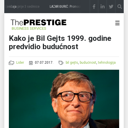
 zavičaja
prije 3 sedmice
LAZAR ĐURIĆ: Promocija potencijal pretvara u destinaciju
☰
BUSINESS SERVICES
Kako je Bil Gejts 1999. godine
predvidio budućnost
Lider
07.07.2017.
bil gejts
,
budućnost
,
tehnologija