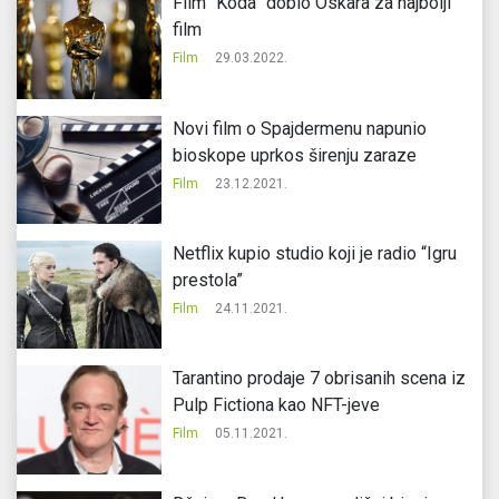
Film “Koda” dobio Oskara za najbolji
film
Film
29.03.2022.
Novi film o Spajdermenu napunio
bioskope uprkos širenju zaraze
Film
23.12.2021.
Netflix kupio studio koji je radio “Igru
prestola”
Film
24.11.2021.
Tarantino prodaje 7 obrisanih scena iz
Pulp Fictiona kao NFT-jeve
Film
05.11.2021.