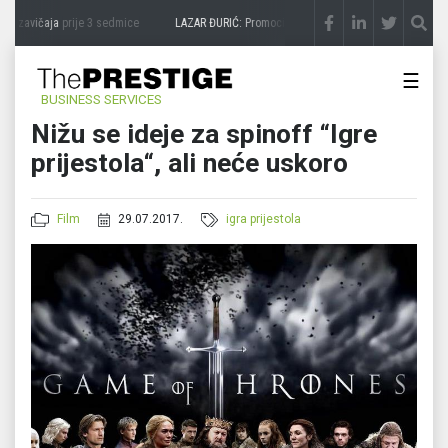
a zavičaja
prije 3 sedmice
LAZAR ĐURIĆ: Promocija potencijal pretvara u destinaciju
☰
BUSINESS SERVICES
Nižu se ideje za spinoff “Igre
prijestola“, ali neće uskoro
Film
29.07.2017.
igra prijestola