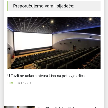
Preporučujemo vam i sljedeće:
od
U Tuzli se uskoro otvara kino sa pet zvjezdica
Kr
Film
05.12.2016.
Fi