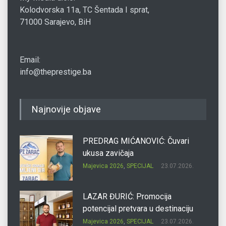
Kolodvorska 11a, TC Šentada I sprat,
71000 Sarajevo, BiH
Email:
info@theprestige.ba
Najnovije objave
PREDRAG MIĆANOVIĆ: Čuvari
ukusa zavičaja
Majevica 2026
,
SPECIJAL
23.07.2026.
LAZAR ĐURIĆ: Promocija
potencijal pretvara u destinaciju
Majevica 2026
,
SPECIJAL
23.07.2026.