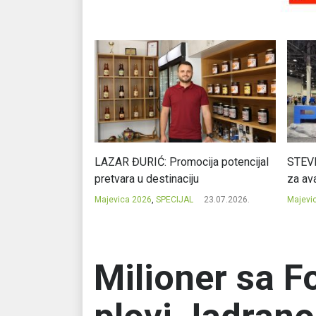
Ć: Čuvari ukusa
LAZAR ĐURIĆ: Promocija potencijal
STEVI
pretvara u destinaciju
za ava
23.07.2026.
Majevica 2026
,
SPECIJAL
23.07.2026.
Majevi
Milioner sa F