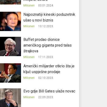
Milioneri
03.01.2024.
Najpoznatiji kineski poduzetnik
ušao u novi biznis
Milioneri
13.12.2023.
Buffet prodao dionice
američkog giganta pred talas
štrajkova
Milioneri
17.11.2023.
Američki milijarder otkrio šta je
ključ uspješne prodaje
Milioneri
02.10.2023.
Evo gdje Bill Gates ulaže novac
Milioneri
22.09.2023.