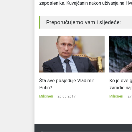
zaposlenika. Kuvajčanin nakon uživanja na Hvar
Preporučujemo vam i sljedeće:
 su prevalili 70
Šta sve posjeduje Vladimir
Ko je ove g
 rade punom
Putin?
zaradio na
Milioneri
20.05.2017.
Milioneri
27
022.