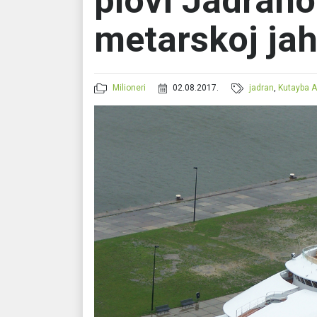
plovi Jadrano
metarskoj jah
Milioneri
02.08.2017.
jadran
,
Kutayba 