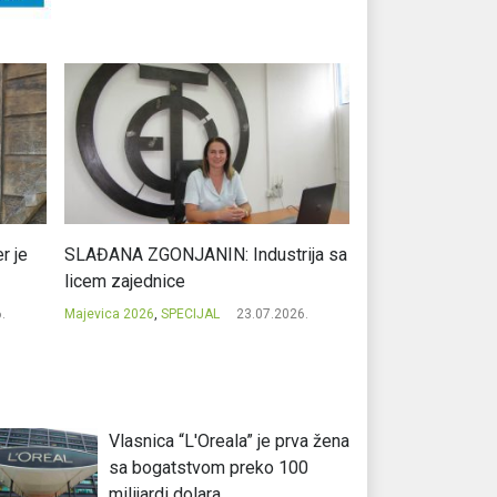
r je
SLAĐANA ZGONJANIN: Industrija sa
NIKOLA GAVRIĆ: L
licem zajednice
regionalni uspje
.
Majevica 2026
,
SPECIJAL
23.07.2026.
Majevica 2026
,
SPEC
Vlasnica “L'Oreala” je prva žena
sa bogatstvom preko 100
milijardi dolara