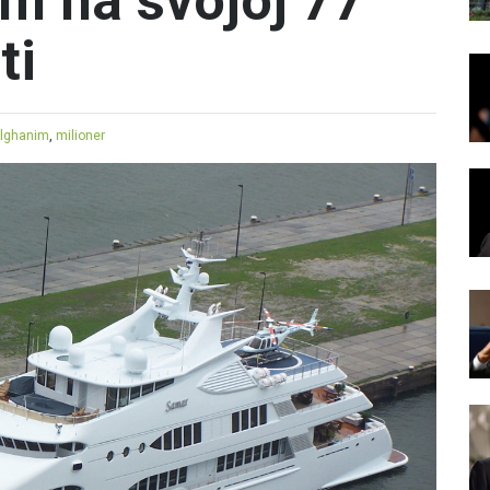
m na svojoj 77
ti
Alghanim
,
milioner