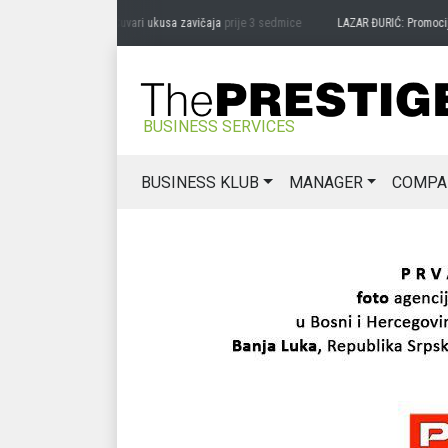
RAG MIĆANOVIĆ: Čuvari ukusa zavičaja
prije 3 sedmice
LAZAR ĐURIĆ: Promocija pote
BUSINESS SERVICES
BUSINESS KLUB
MANAGER
COMPA