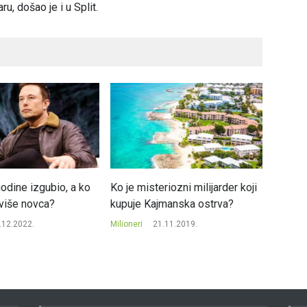
u, došao je i u Split.
odine izgubio, a ko
Ko je misteriozni milijarder koji
5.000 
jviše novca?
kupuje Kajmanska ostrva?
više od
.12.2022.
Milioneri
21.11.2019.
Milioneri