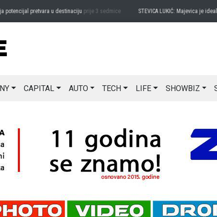
ncijal pretvara u destinaciju
prije 3 sedmice
STEVICA LUKIĆ: Majevica je idealna za
NY
CAPITAL
AUTO
TECH
LIFE
SHOWBIZ