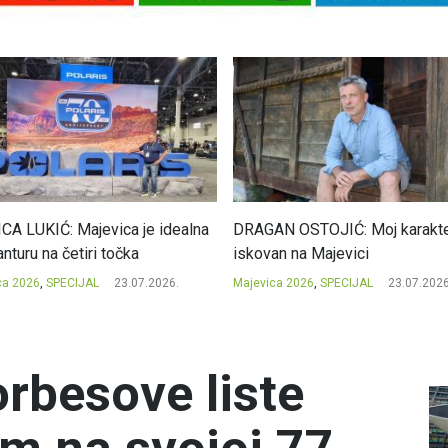
CA LUKIĆ: Majevica je idealna
DRAGAN OSTOJIĆ: Moj karakte
nturu na četiri točka
iskovan na Majevici
ca 2026
,
SPECIJAL
23.07.2026.
Majevica 2026
,
SPECIJAL
23.07.2026
orbesove liste