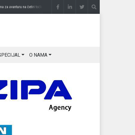
 avanturu na četiri točka
prije 3 sedmice
DRAGAN OSTOJIĆ: Moj karakter je iskovan
SPECIJAL
O NAMA