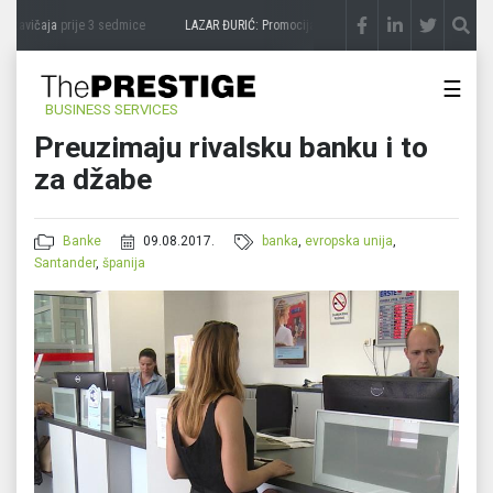
 zavičaja
prije 3 sedmice
LAZAR ĐURIĆ: Promocija potencijal pretvara u destinaciju
p
☰
BUSINESS SERVICES
Preuzimaju rivalsku banku i to
za džabe
Banke
09.08.2017.
banka
,
evropska unija
,
Santander
,
španija