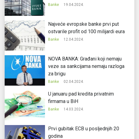
Banke
19.04.2024.
Najveće evropske banke prvi put
ostvarile profit od 100 milijardi eura
Banke
12.04.2024.
NOVA BANKA: Građani koji nemaju
veze sa sankcijama nemaju razloga
za brigu
Banke
02.04.2024.
U januaru pad kredita privatnim
firmama u BiH
Banke
14.03.2024.
Prvi gubitak ECB u posljednjih 20
godina