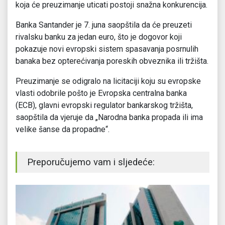
koja će preuzimanje uticati postoji snažna konkurencija.
Banka Santander je 7. juna saopštila da će preuzeti
rivalsku banku za jedan euro, što je dogovor koji
pokazuje novi evropski sistem spasavanja posrnulih
banaka bez opterećivanja poreskih obveznika ili tržišta.
Preuzimanje se odigralo na licitaciji koju su evropske
vlasti odobrile pošto je Evropska centralna banka
(ECB), glavni evropski regulator bankarskog tržišta,
saopštila da vjeruje da „Narodna banka propada ili ima
velike šanse da propadne“.
Preporučujemo vam i sljedeće: