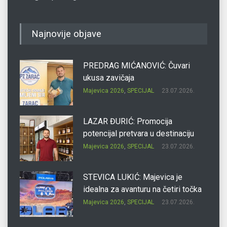
Najnovije objave
PREDRAG MIĆANOVIĆ: Čuvari
ukusa zavičaja
Majevica 2026
,
SPECIJAL
23.07.2026.
LAZAR ĐURIĆ: Promocija
potencijal pretvara u destinaciju
Majevica 2026
,
SPECIJAL
23.07.2026.
STEVICA LUKIĆ: Majevica je
idealna za avanturu na četiri točka
Majevica 2026
,
SPECIJAL
23.07.2026.