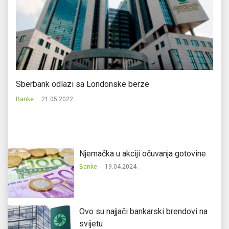
Sberbank odlazi sa Londonske berze
Ha
Banke
21.05.2022.
Ba
Njemačka u akciji očuvanja gotovine
Banke
19.04.2024.
Ovo su najjači bankarski brendovi na
svijetu