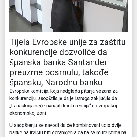
Tijela Evropske unije za zaštitu
konkurencije dozvoliće da
španska banka Santander
preuzme posrnulu, takođe
špansku, Narodnu banku
Evropska komisija, koja nadgleda pitanja vezana za
konkurenciju, saopštila je da je istraga zaključila da
„transakcija neće narušiti konkurenciju“ u evropskoj
ekonomskoj zoni.
U saopštenju se navodi da će kombinovani udio dvije
banke na tržištu biti ograničen a da na svim tržištima na