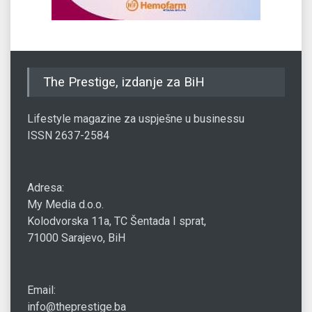
The Prestige, izdanje za BiH
Lifestyle magazine za uspješne u businessu
ISSN 2637-2584
Adresa:
My Media d.o.o.
Kolodvorska 11a, TC Šentada I sprat,
71000 Sarajevo, BiH
Email:
info@theprestige.ba