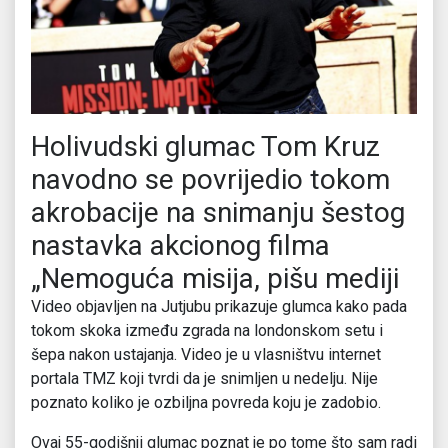
Holivudski glumac Tom Kruz
navodno se povrijedio tokom
akrobacije na snimanju šestog
nastavka akcionog filma
„Nemoguća misija, pišu mediji
Video objavljen na Jutjubu prikazuje glumca kako pada
tokom skoka između zgrada na londonskom setu i
šepa nakon ustajanja. Video je u vlasništvu internet
portala TMZ koji tvrdi da je snimljen u nedelju. Nije
poznato koliko je ozbiljna povreda koju je zadobio.
Ovaj 55-godišnji glumac poznat je po tome što sam radi