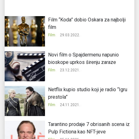
Film “Koda” dobio Oskara za najbolji
film
Film
29.03.2022.
Novi film o Spajdermenu napunio
bioskope uprkos širenju zaraze
Film
23.12.2021.
Netflix kupio studio koji je radio “Igru
prestola”
Film
24.11.2021.
Tarantino prodaje 7 obrisanih scena iz
Pulp Fictiona kao NFT-jeve