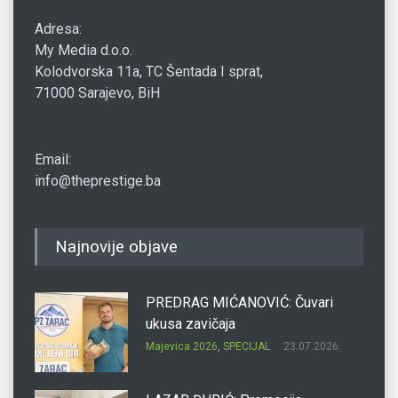
Adresa:
My Media d.o.o.
Kolodvorska 11a, TC Šentada I sprat,
71000 Sarajevo, BiH
Email:
info@theprestige.ba
Najnovije objave
PREDRAG MIĆANOVIĆ: Čuvari
ukusa zavičaja
Majevica 2026
,
SPECIJAL
23.07.2026.