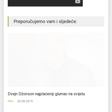
Preporučujemo vam i sljedeće:
od
Dvejn Džonson najplaćeniji glumac na svijetu
Da
Film
26.08.2019.
Fi