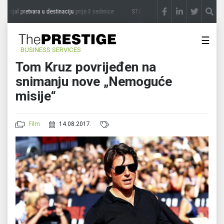
cijal pretvara u destinaciju
prije 3 sedmice
STEVICA LUKIĆ: Majevica je idealna za 
☰
BUSINESS SERVICES
Tom Kruz povrijeđen na
snimanju nove „Nemoguće
misije“
Film
14.08.2017.