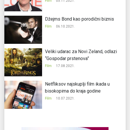
Film
05.11.2021.
Džejms Bond kao porodični biznis
Film
06.10.2021.
Veliki udarac za Novi Zeland, odlazi
“Gospodar prstenova”
Film
17.08.2021.
Netfliksov najskuplji film ikada u
bisokopima do kraja godine
Film
10.07.2021.