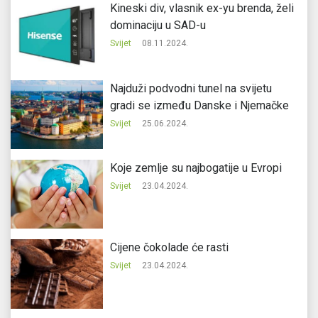
Kineski div, vlasnik ex-yu brenda, želi
dominaciju u SAD-u
Svijet
08.11.2024.
Najduži podvodni tunel na svijetu
gradi se između Danske i Njemačke
Svijet
25.06.2024.
Koje zemlje su najbogatije u Evropi
Svijet
23.04.2024.
Cijene čokolade će rasti
Svijet
23.04.2024.