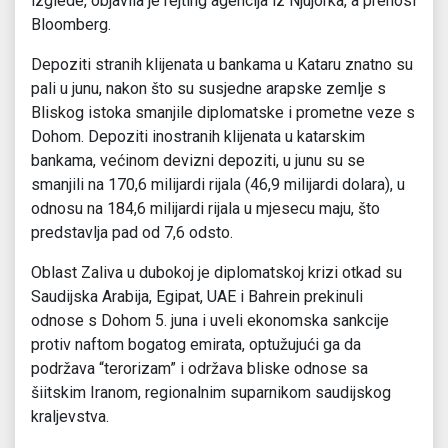
izglede, objavila je rejting agencija iz Njujorka, a prenosi
Bloomberg.
Depoziti stranih klijenata u bankama u Kataru znatno su
pali u junu, nakon što su susjedne arapske zemlje s
Bliskog istoka smanjile diplomatske i prometne veze s
Dohom. Depoziti inostranih klijenata u katarskim
bankama, većinom devizni depoziti, u junu su se
smanjili na 170,6 milijardi rijala (46,9 milijardi dolara), u
odnosu na 184,6 milijardi rijala u mjesecu maju, što
predstavlja pad od 7,6 odsto.
Oblast Zaliva u dubokoj je diplomatskoj krizi otkad su
Saudijska Arabija, Egipat, UAE i Bahrein prekinuli
odnose s Dohom 5. juna i uveli ekonomska sankcije
protiv naftom bogatog emirata, optužujući ga da
podržava “terorizam” i održava bliske odnose sa
šiitskim Iranom, regionalnim suparnikom saudijskog
kraljevstva.