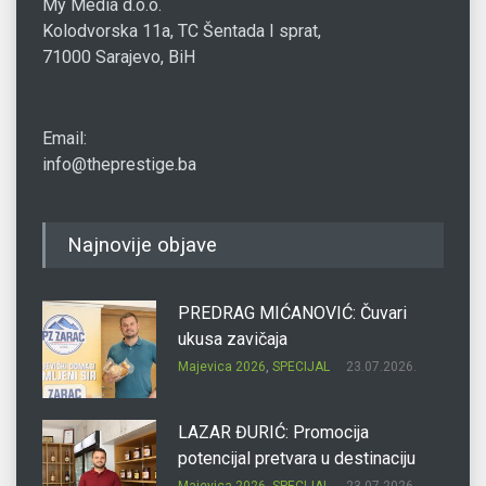
My Media d.o.o.
Kolodvorska 11a, TC Šentada I sprat,
71000 Sarajevo, BiH
Email:
info@theprestige.ba
Najnovije objave
PREDRAG MIĆANOVIĆ: Čuvari
ukusa zavičaja
Majevica 2026
,
SPECIJAL
23.07.2026.
LAZAR ĐURIĆ: Promocija
potencijal pretvara u destinaciju