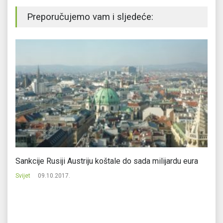
Preporučujemo vam i sljedeće:
Sankcije Rusiji Austriju koštale do sada milijardu eura
Šp
Svijet
09.10.2017.
Svi