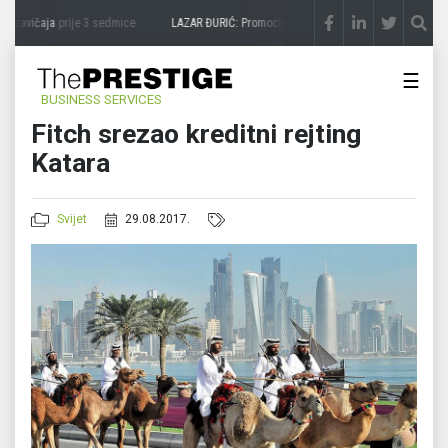
a zavičaja
prije 3 sedmice
LAZAR ĐURIĆ: Promocija potencijal pretvara u destinaciju
☰
BUSINESS SERVICES
Fitch srezao kreditni rejting
Katara
Svijet
29.08.2017.