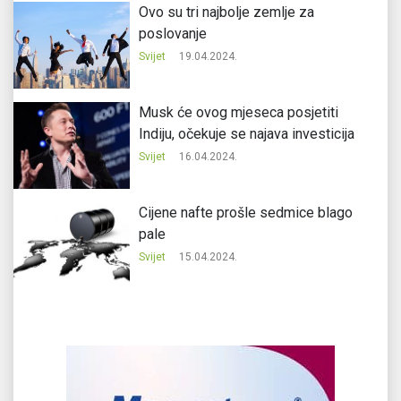
Ovo su tri najbolje zemlje za
poslovanje
Svijet
19.04.2024.
Musk će ovog mjeseca posjetiti
Indiju, očekuje se najava investicija
Svijet
16.04.2024.
Cijene nafte prošle sedmice blago
pale
Svijet
15.04.2024.