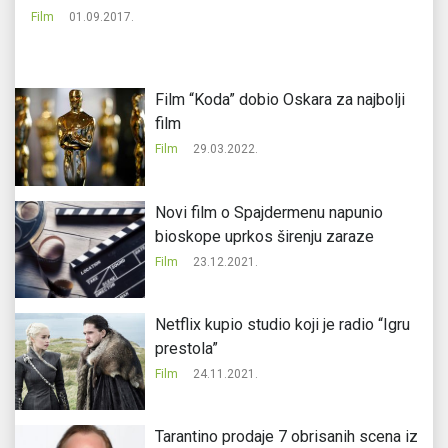
Film
01.09.2017.
Fi
Film “Koda” dobio Oskara za najbolji
film
Film
29.03.2022.
Novi film o Spajdermenu napunio
bioskope uprkos širenju zaraze
Film
23.12.2021.
Netflix kupio studio koji je radio “Igru
prestola”
Film
24.11.2021.
Tarantino prodaje 7 obrisanih scena iz