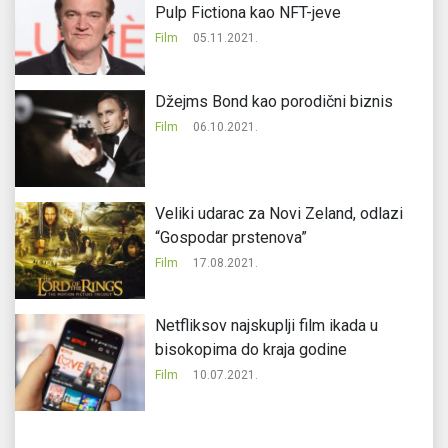
Pulp Fictiona kao NFT-jeve
Film
05.11.2021.
Džejms Bond kao porodični biznis
Film
06.10.2021.
Veliki udarac za Novi Zeland, odlazi
“Gospodar prstenova”
Film
17.08.2021.
Netfliksov najskuplji film ikada u
bisokopima do kraja godine
Film
10.07.2021.