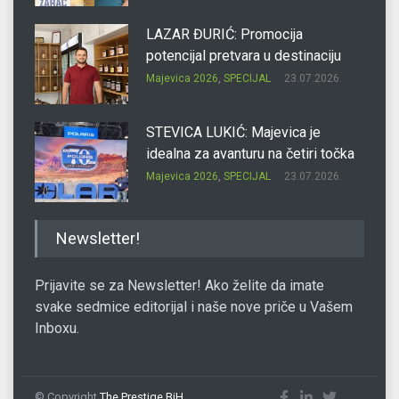
LAZAR ĐURIĆ: Promocija
potencijal pretvara u destinaciju
Majevica 2026
,
SPECIJAL
23.07.2026.
STEVICA LUKIĆ: Majevica je
idealna za avanturu na četiri točka
Majevica 2026
,
SPECIJAL
23.07.2026.
DRAGAN OSTOJIĆ: Moj karakter je
Newsletter!
iskovan na Majevici
Majevica 2026
,
SPECIJAL
23.07.2026.
Prijavite se za Newsletter! Ako želite da imate
svake sedmice editorijal i naše nove priče u Vašem
Inboxu.
SLAĐANA ZGONJANIN: Industrija
sa licem zajednice
Majevica 2026
,
SPECIJAL
23.07.2026.
© Copyright
The Prestige BiH