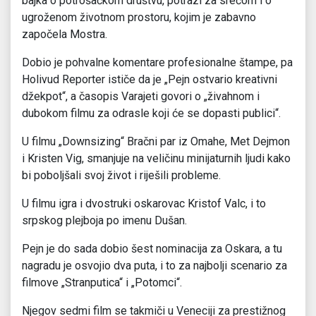
bajka o potrošačkom društvu, potrazi za srećom i o
ugroženom životnom prostoru, kojim je zabavno
započela Mostra.
Dobio je pohvalne komentare profesionalne štampe, pa
Holivud Reporter ističe da je „Pejn ostvario kreativni
džekpot“, a časopis Varajeti govori o „živahnom i
dubokom filmu za odrasle koji će se dopasti publici“.
U filmu „Downsizing“ Bračni par iz Omahe, Met Dejmon
i Kristen Vig, smanjuje na veličinu minijaturnih ljudi kako
bi poboljšali svoj život i riješili probleme.
U filmu igra i dvostruki oskarovac Kristof Valc, i to
srpskog plejboja po imenu Dušan.
Pejn je do sada dobio šest nominacija za Oskara, a tu
nagradu je osvojio dva puta, i to za najbolji scenario za
filmove „Stranputica“ i „Potomci“.
Njegov sedmi film se takmiči u Veneciji za prestižnog