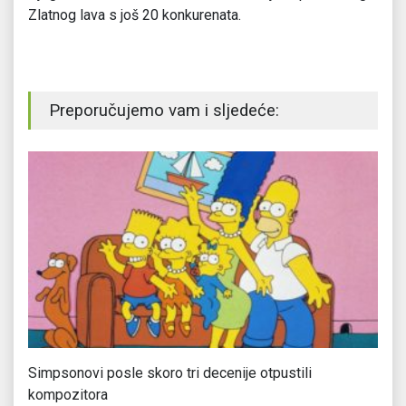
Zlatnog lava s još 20 konkurenata.
Preporučujemo vam i sljedeće:
Simpsonovi posle skoro tri decenije otpustili
Ne
kompozitora
g