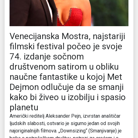
Venecijanska Mostra, najstariji
filmski festival počeo je svoje
74. izdanje sočnom
društvenom satirom u obliku
naučne fantastike u kojoj Met
Dejmon odlučuje da se smanji
kako bi živeo u izobilju i spasio
planetu
Američki reditelj Aleksander Pejn, izvrstan analitičar
ljudskih slabosti, ostvario je sigurno jedan od svojih
najoriginalnijih filmova. „Downsizing“ (Smanjivanje) je