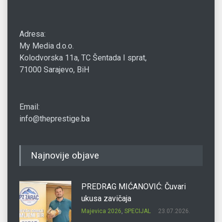
Adresa:
My Media d.o.o.
Kolodvorska 11a, TC Šentada I sprat,
71000 Sarajevo, BiH
Email:
info@theprestige.ba
Najnovije objave
PREDRAG MIĆANOVIĆ: Čuvari
ukusa zavičaja
Majevica 2026
,
SPECIJAL
23.07.2026.