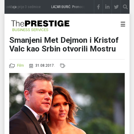
 zavičaja
prije 3 sedmice
LAZAR ĐURIĆ: Promocija potencijal pretvara u destinaciju
☰
BUSINESS SERVICES
Smanjeni Met Dejmon i Kristof
Valc kao Srbin otvorili Mostru
Film
31.08.2017.