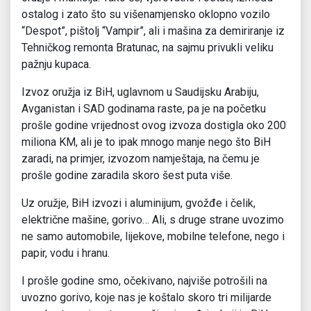
ostalog i zato što su višenamjensko oklopno vozilo
“Despot”, pištolj “Vampir”, ali i mašina za demiriranje iz
Tehničkog remonta Bratunac, na sajmu privukli veliku
pažnju kupaca.
Izvoz oružja iz BiH, uglavnom u Saudijsku Arabiju,
Avganistan i SAD godinama raste, pa je na početku
prošle godine vrijednost ovog izvoza dostigla oko 200
miliona KM, ali je to ipak mnogo manje nego što BiH
zaradi, na primjer, izvozom namještaja, na čemu je
prošle godine zaradila skoro šest puta više.
Uz oružje, BiH izvozi i aluminijum, gvožđe i čelik,
električne mašine, gorivo… Ali, s druge strane uvozimo
ne samo automobile, lijekove, mobilne telefone, nego i
papir, vodu i hranu.
I prošle godine smo, očekivano, najviše potrošili na
uvozno gorivo, koje nas je koštalo skoro tri milijarde