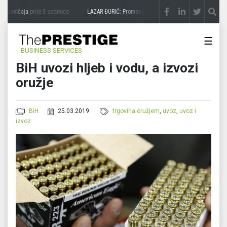
 zavičaja
prije 3 sedmice
LAZAR ĐURIĆ: Promocija potencijal pretvara u destinaciju
p
☰
BUSINESS SERVICES
BiH uvozi hljeb i vodu, a izvozi
oružje
BiH
25.03.2019.
trgovina oružjem
,
uvoz
,
uvoz i
izvoz