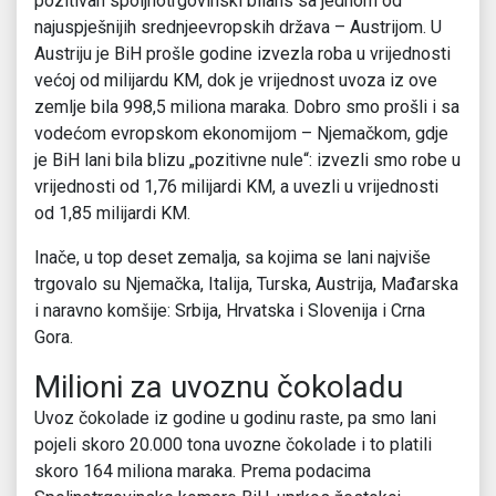
pozitivan spoljnotrgovinski bilans sa jednom od
najuspješnijih srednjeevropskih država – Austrijom. U
Austriju je BiH prošle godine izvezla roba u vrijednosti
većoj od milijardu KM, dok je vrijednost uvoza iz ove
zemlje bila 998,5 miliona maraka. Dobro smo prošli i sa
vodećom evropskom ekonomijom – Njemačkom, gdje
je BiH lani bila blizu „pozitivne nule“: izvezli smo robe u
vrijednosti od 1,76 milijardi KM, a uvezli u vrijednosti
od 1,85 milijardi KM.
Inače, u top deset zemalja, sa kojima se lani najviše
trgovalo su Njemačka, Italija, Turska, Austrija, Mađarska
i naravno komšije: Srbija, Hrvatska i Slovenija i Crna
Gora.
Milioni za uvoznu čokoladu
Uvoz čokolade iz godine u godinu raste, pa smo lani
pojeli skoro 20.000 tona uvozne čokolade i to platili
skoro 164 miliona maraka. Prema podacima