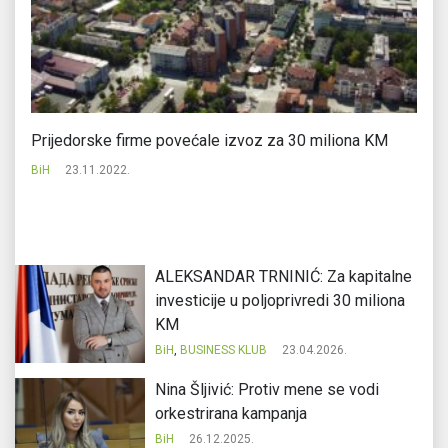
Prijedorske firme povećale izvoz za 30 miliona KM
U 
m
BiH
23.11.2022.
Bi
ALEKSANDAR TRNINIĆ: Za kapitalne
investicije u poljoprivredi 30 miliona
KM
BiH
,
BUSINESS KLUB
23.04.2026.
Nina Šljivić: Protiv mene se vodi
orkestrirana kampanja
BiH
26.12.2025.