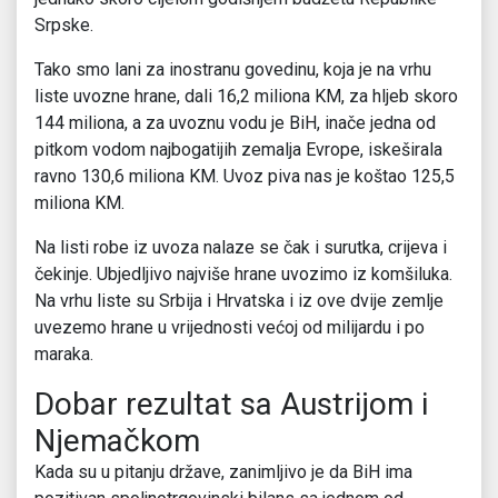
Srpske.
Tako smo lani za inostranu govedinu, koja je na vrhu
liste uvozne hrane, dali 16,2 miliona KM, za hljeb skoro
144 miliona, a za uvoznu vodu je BiH, inače jedna od
pitkom vodom najbogatijih zemalja Evrope, iskeširala
ravno 130,6 miliona KM. Uvoz piva nas je koštao 125,5
miliona KM.
Na listi robe iz uvoza nalaze se čak i surutka, crijeva i
čekinje. Ubjedljivo najviše hrane uvozimo iz komšiluka.
Na vrhu liste su Srbija i Hrvatska i iz ove dvije zemlje
uvezemo hrane u vrijednosti većoj od milijardu i po
maraka.
Dobar rezultat sa Austrijom i
Njemačkom
Kada su u pitanju države, zanimljivo je da BiH ima