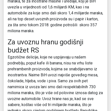
maraka, te za inostrane mašine i uređaje, koji je BiH
uvezla u vrijednosti od 1,6 milijardi KM, kao i na
automobile za koje smo dali skoro 1,4 milijarde maraka,
ali na top deset uvoznih proizvoda su i papir i karton,
za šta smo tokom 2018. godine potrošili skoro 357
miliona maraka.
Za uvoznu hranu godišnji
budžet RS
Egzotične delicije, koje ne uspijevaju u našem
podneblju, poput kafe ili banana, nisu na vrhu liste
prehrambenih proizvoda, kojima se snabdijevamo iz
inostrantva. Naime BiH uvozi najviše goveđeg mesa,
čokolade, hljeba, vode i piva. Samo za ovih pet
namirnica iz uvoza lani smo dali respektabilnih 730
miliona maraka, što je više od polovine iznosa datog za
uvozne automobile. Uvoz hrane nas je, kad se sve
sabere, koštao više od tri milijarde maraka, što je
jednako skoro cijelom godišnjem budžetu Republike