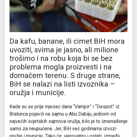
Da kafu, banane, ili cimet BiH mora
uvoziti, svima je jasno, ali milione
trošimo i na robu koja bi se bez
problema mogla proizvesti i na
domaćem terenu. S druge strane,
BiH se nalazi na listi izvoznika –
oružja i municije.
Kada su se prije mjesec dana “Vampir” i “Despot” iz
Bratunca pojavili na sajmu u Abu Dabiju, jednom od
najvećih svjetskih sajmova oružja, bilo je to iznenađenje
samo za neupućene. Jer, BiH već godinama izvozi
oružje i municiju. Tako će, vjerovatno i ostati, između