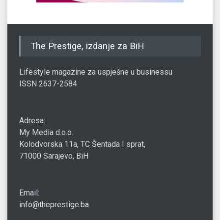
The Prestige, izdanje za BiH
Lifestyle magazine za uspješne u businessu
ISSN 2637-2584
Adresa:
My Media d.o.o.
Kolodvorska 11a, TC Šentada I sprat,
71000 Sarajevo, BiH
Email:
info@theprestige.ba