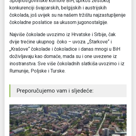
Spoljnotrgovinske komore BiH, uprkos žestokoj
konkurenciji švajcarskih, belgijskih i austrijskih
čokolada, još uvijek su na našem tržištu najzastupljenije
čokoladne poslatice sa ukusom jugonostalgije.
Najviše čokolade uvozimo iz Hrvatske i Srbije, čak
dvije trećine ukupnog čoko – uvoza. „Štarkove“ i
„Krašove“ čokolade i čokoladice i danas mnogi u BiH
doživljavaju kao domaće, mada su i one uvezene iz
inostranstva. Sve više čokoladnih slatkiša uvozimo i iz
Rumunije, Poljske i Turske.
Preporučujemo vam i sljedeće: