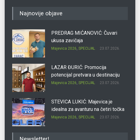
Najnovije objave
PREDRAG MIĆANOVIĆ: Čuvari
ukusa zavičaja
Majevica 2026
,
SPECIJAL
23.07.2026.
LAZAR ĐURIĆ: Promocija
potencijal pretvara u destinaciju
Majevica 2026
,
SPECIJAL
23.07.2026.
STEVICA LUKIĆ: Majevica je
idealna za avanturu na četiri točka
Majevica 2026
,
SPECIJAL
23.07.2026.
DRAGAN OSTOJIĆ: Moj karakter je
Newsletter!