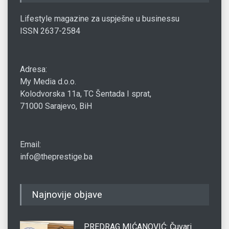
Lifestyle magazine za uspješne u businessu
ISSN 2637-2584
Adresa:
My Media d.o.o.
Kolodvorska 11a, TC Šentada I sprat,
71000 Sarajevo, BiH
Email:
info@theprestige.ba
Najnovije objave
PREDRAG MIĆANOVIĆ: Čuvari