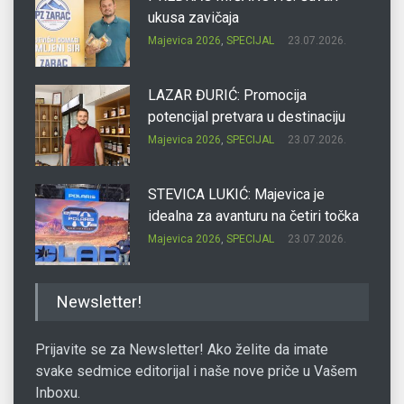
ukusa zavičaja
Majevica 2026
,
SPECIJAL
23.07.2026.
LAZAR ĐURIĆ: Promocija
potencijal pretvara u destinaciju
Majevica 2026
,
SPECIJAL
23.07.2026.
STEVICA LUKIĆ: Majevica je
idealna za avanturu na četiri točka
Majevica 2026
,
SPECIJAL
23.07.2026.
DRAGAN OSTOJIĆ: Moj karakter je
Newsletter!
iskovan na Majevici
Majevica 2026
,
SPECIJAL
23.07.2026.
Prijavite se za Newsletter! Ako želite da imate
svake sedmice editorijal i naše nove priče u Vašem
Inboxu.
SLAĐANA ZGONJANIN: Industrija