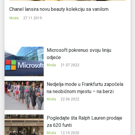
e
Chanel lansira novu beauty kolekciju sa vanilom
Ch
ko
Moda
27.11.2019.
M
Microsoft pokrenuo svoju liniju
odjeće
Moda
21.07.2022.
Nedjelja mode u Frankfurtu započela
na neobičnom mjestu – na berzi
Moda
22.06.2022.
Pogledajte šta Ralph Lauren prodaje
za 620 funti
Moda
12.10.2020.