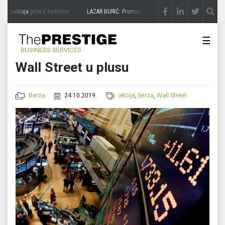
 zavičaja
prije 2 sedmice
LAZAR ĐURIĆ: Promocija potencijal pretvara u destinaciju
☰
BUSINESS SERVICES
Wall Street u plusu
Berza
24.10.2019.
akcije
,
berza
,
Wall Street