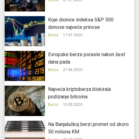
Berza
27.07.2023.
Koje dionice indeksa S&P 500
donose najveće prinose
Berza
17.07.2023.
Evropske berze porasle nakon šest
dana pada
Berza
27.06.2023.
Najveća kriptoberza blokirala
podizanje bitcoina
Berza
10.05.2023.
Na Banjalučkoj berzi promet od skoro
50 miliona KM