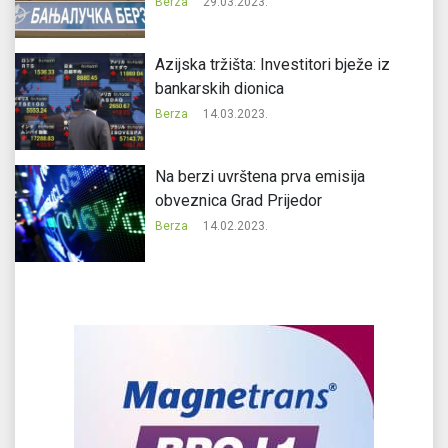
Berza
29.03.2023.
Azijska tržišta: Investitori bježe iz
bankarskih dionica
Berza
14.03.2023.
Na berzi uvrštena prva emisija
obveznica Grad Prijedor
Berza
14.02.2023.