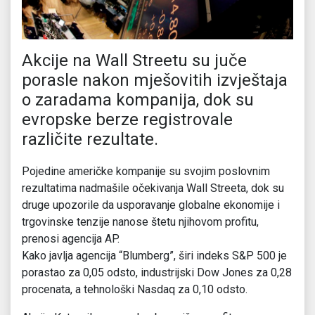
Akcije na Wall Streetu su juče
porasle nakon mješovitih izvještaja
o zaradama kompanija, dok su
evropske berze registrovale
različite rezultate.
Pojedine američke kompanije su svojim poslovnim
rezultatima nadmašile očekivanja Wall Streeta, dok su
druge upozorile da usporavanje globalne ekonomije i
trgovinske tenzije nanose štetu njihovom profitu,
prenosi agencija AP.
Kako javlja agencija “Blumberg”, širi indeks S&P 500 je
porastao za 0,05 odsto, industrijski Dow Jones za 0,28
procenata, a tehnološki Nasdaq za 0,10 odsto.