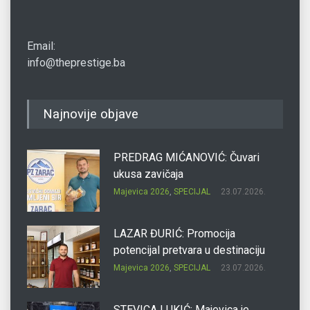
Email:
info@theprestige.ba
Najnovije objave
PREDRAG MIĆANOVIĆ: Čuvari
ukusa zavičaja
Majevica 2026
,
SPECIJAL
23.07.2026.
LAZAR ĐURIĆ: Promocija
potencijal pretvara u destinaciju
Majevica 2026
,
SPECIJAL
23.07.2026.
STEVICA LUKIĆ: Majevica je