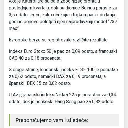
Akcije Katerpilara su pale zbog nižeg profita u
poslednjem kvartalu, dok su dionice Boinga porasle za
3,5 odsto, jer će, kako očekuju u toj kompaniji, do kraja
godine ponovo poletjeti njen najprodavaniji model “737
max”.
Evropske berze su registrovale različite rezultate.
Indeks Euro Stoxx 50 je pao za 0,09 odsto, a francuski
CAC 40 za 0,18 procenata.
S druge strane, londonski indeks FTSE 100 je porastao
za 0,62 odsto, nemački DAX za 0,19 procenata, a
španski IBEX 35 za 0,02 odsto.
U Aziji, japanski indeks Nikkei 225 je porastao za 0,34
odsto, dok je honkoški Hang Seng pao za 0,82 odsto.
Preporučujemo vam i sljedeće: