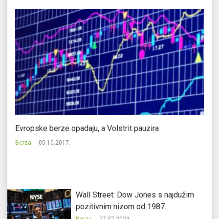
Evropske berze opadaju, a Volstrit pauzira
Ev
Berza
05.10.2017.
Be
Wall Street: Dow Jones s najdužim
pozitivnim nizom od 1987.