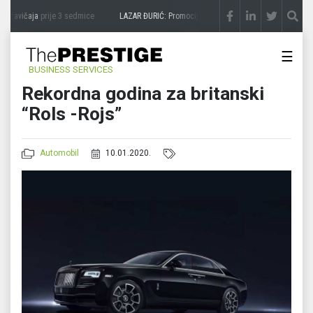
 zavičaja
prije 3 sedmice
LAZAR ĐURIĆ: Promocija potencijal pretvara u destinaciju
p
☰
BUSINESS SERVICES
Rekordna godina za britanski
“Rols -Rojs”
Automobil
10.01.2020.