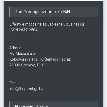
The Prestige, izdanje za BiH
Lifestyle magazine za uspješne u businessu
ISSN 2637-2584
Adresa:
My Media d.o.o.
Kolodvorska 11a, TC Šentada I sprat,
71000 Sarajevo, BiH
Email:
info@theprestige.ba
Najnovije objave