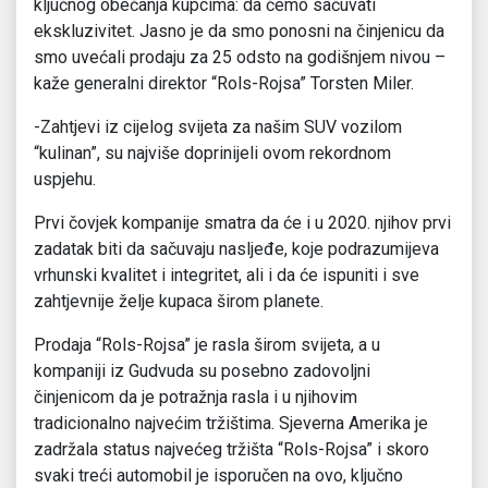
ključnog obećanja kupcima: da ćemo sačuvati
ekskluzivitet. Jasno je da smo ponosni na činjenicu da
smo uvećali prodaju za 25 odsto na godišnjem nivou –
kaže generalni direktor “Rols-Rojsa” Torsten Miler.
-Zahtjevi iz cijelog svijeta za našim SUV vozilom
“kulinan”, su najviše doprinijeli ovom rekordnom
uspjehu.
Prvi čovjek kompanije smatra da će i u 2020. njihov prvi
zadatak biti da sačuvaju nasljeđe, koje podrazumijeva
vrhunski kvalitet i integritet, ali i da će ispuniti i sve
zahtjevnije želje kupaca širom planete.
Prodaja “Rols-Rojsa” je rasla širom svijeta, a u
kompaniji iz Gudvuda su posebno zadovoljni
činjenicom da je potražnja rasla i u njihovim
tradicionalno najvećim tržištima. Sjeverna Amerika je
zadržala status najvećeg tržišta “Rols-Rojsa” i skoro
svaki treći automobil je isporučen na ovo, ključno