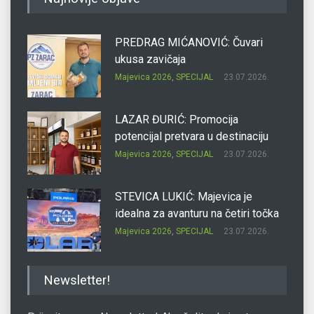
PREDRAG MIĆANOVIĆ: Čuvari
ukusa zavičaja
Majevica 2026
,
SPECIJAL
23.07.2026.
LAZAR ĐURIĆ: Promocija
potencijal pretvara u destinaciju
Majevica 2026
,
SPECIJAL
23.07.2026.
STEVICA LUKIĆ: Majevica je
idealna za avanturu na četiri točka
Majevica 2026
,
SPECIJAL
23.07.2026.
DRAGAN OSTOJIĆ: Moj karakter je
Newsletter!
iskovan na Majevici
Majevica 2026
,
SPECIJAL
23.07.2026.