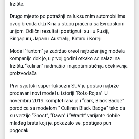
tržište.
Drugo mjesto po potražnji za luksuznim automobilima
ovog brenda drži Kina u stopu praćena sa Evropskom
unijom. Odlični rezultati postignuti su i u Rusiji,
Singapuru, Japanu, Australiji, Kataru i Koreji.
Model “fantom” je zadržao oreol najtraženijeg modela
kompanije dok je, u prvoj godini otkako se nalazi na
tržištu, “kulinan” nadmašio i najoptimističnija očekivanja
proizvođača.
Prvi svjetski super-luksuzni SUV je postao najbrže
prodavani novi model u istoriji “Rols-Rojsa”. U
novembru 2019. kompletirana je i “dark, Black Badge”
porodica sa modelom ” Cullinan Black Badge” tako da
su verzije “Ghost”, “Dawn” i “Wraith” varijante dobile
mlađeg brata koji je, pokazalo se, postigao pun
pogodak.