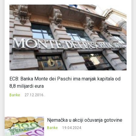
ma
ECB: Banka Monte dei Paschi ima manjak kapitala od
Bi
8,8 milijardi eura
Ba
Banke
27.12.2016.
Njemačka u akciji očuvanja gotovine
Banke
19.04.2024.