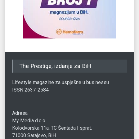
The Prestige, izdanje za BiH
Lifestyle magazine za uspješne u businessu
ISSN 2637-2584
Adresa:
My Media d.o.o.
Kolodvorska 11a, TC Šentada I sprat,
71000 Sarajevo, BiH