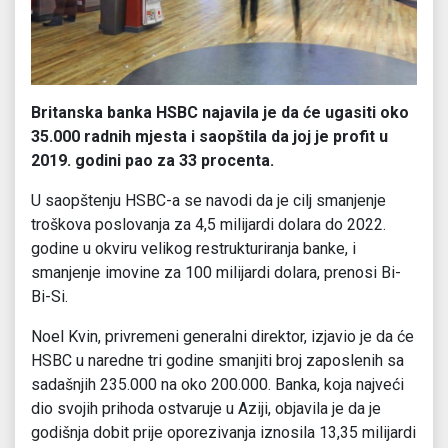
Britanska banka HSBC najavila je da će ugasiti oko
35.000 radnih mjesta i saopštila da joj je profit u
2019. godini pao za 33 procenta.
U saopštenju HSBC-a se navodi da je cilj smanjenje
troškova poslovanja za 4,5 milijardi dolara do 2022.
godine u okviru velikog restrukturiranja banke, i
smanjenje imovine za 100 milijardi dolara, prenosi Bi-
Bi-Si.
Noel Kvin, privremeni generalni direktor, izjavio je da će
HSBC u naredne tri godine smanjiti broj zaposlenih sa
sadašnjih 235.000 na oko 200.000. Banka, koja najveći
dio svojih prihoda ostvaruje u Aziji, objavila je da je
godišnja dobit prije oporezivanja iznosila 13,35 milijardi