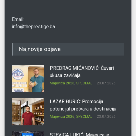
Email:
info@theprestige.ba
Najnovije objave
PREDRAG MIĆANOVIĆ: Čuvari
ukusa zavičaja
Majevica 2026
,
SPECIJAL
23.07.2026.
LAZAR ĐURIĆ: Promocija
potencijal pretvara u destinaciju
Majevica 2026
,
SPECIJAL
23.07.2026.
STEVICA LUKIĆ: Majevica je