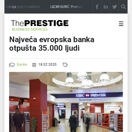
 zavičaja
prije 3 sedmice
LAZAR ĐURIĆ: Promocija potencijal pretvara u destinaciju
p
☰
BUSINESS SERVICES
Najveća evropska banka
otpušta 35.000 ljudi
Banke
18.02.2020.