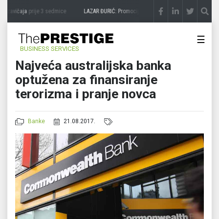
 zavičaja
prije 3 sedmice
LAZAR ĐURIĆ: Promocija potencijal pretvara u destinaciju
☰
BUSINESS SERVICES
Najveća australijska banka
optužena za finansiranje
terorizma i pranje novca
Banke
21.08.2017.