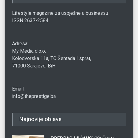
Lifestyle magazine za uspješne u businessu
ISSN 2637-2584
Adresa:
My Media d.o.o.
Kolodvorska 11a, TC Šentada I sprat,
71000 Sarajevo, BiH
Email:
info@theprestige.ba
Najnovije objave