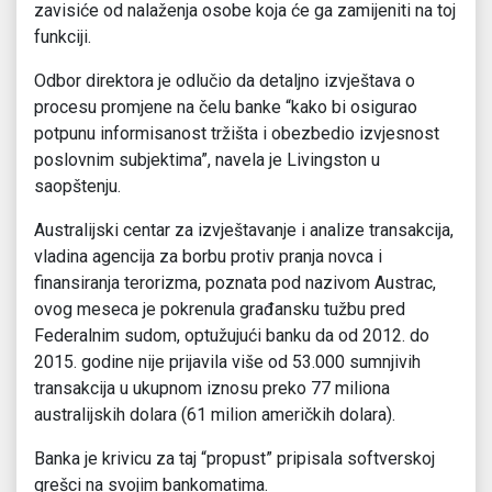
zavisiće od nalaženja osobe koja će ga zamijeniti na toj
funkciji.
Odbor direktora je odlučio da detaljno izvještava o
procesu promjene na čelu banke “kako bi osigurao
potpunu informisanost tržišta i obezbedio izvjesnost
poslovnim subjektima”, navela je Livingston u
saopštenju.
Australijski centar za izvještavanje i analize transakcija,
vladina agencija za borbu protiv pranja novca i
finansiranja terorizma, poznata pod nazivom Austrac,
ovog meseca je pokrenula građansku tužbu pred
Federalnim sudom, optužujući banku da od 2012. do
2015. godine nije prijavila više od 53.000 sumnjivih
transakcija u ukupnom iznosu preko 77 miliona
australijskih dolara (61 milion američkih dolara).
Banka je krivicu za taj “propust” pripisala softverskoj
grešci na svojim bankomatima.