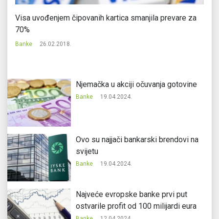
Visa uvođenjem čipovanih kartica smanjila prevare za
Šv
70%
Ba
Banke
26.02.2018.
Njemačka u akciji očuvanja gotovine
Banke
19.04.2024.
Ovo su najjači bankarski brendovi na
svijetu
Banke
19.04.2024.
Najveće evropske banke prvi put
ostvarile profit od 100 milijardi eura
Banke
12.04.2024.