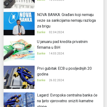
NOVA BANKA: Građani koji nemaju
veze sa sankcijama nemaju razloga
za brigu
Banke
02.04.2024.
U januaru pad kredita privatnim
firmama u BiH
Banke
14.03.2024.
Prvi gubitak ECB u posljednjih 20
godina
Banke
26.02.2024.
Lagard: Evropska centralna banka će
na ljeto vjerovatno sniziti kamatne
stope