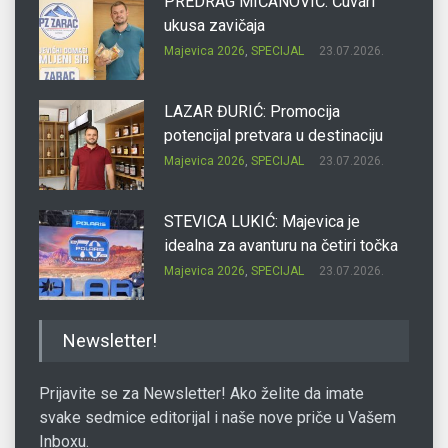
PREDRAG MIĆANOVIĆ: Čuvari
ukusa zavičaja
Majevica 2026
,
SPECIJAL
23.07.2026.
LAZAR ĐURIĆ: Promocija
potencijal pretvara u destinaciju
Majevica 2026
,
SPECIJAL
23.07.2026.
STEVICA LUKIĆ: Majevica je
idealna za avanturu na četiri točka
Majevica 2026
,
SPECIJAL
23.07.2026.
DRAGAN OSTOJIĆ: Moj karakter je
Newsletter!
iskovan na Majevici
Majevica 2026
,
SPECIJAL
23.07.2026.
Prijavite se za Newsletter! Ako želite da imate
svake sedmice editorijal i naše nove priče u Vašem
Inboxu.
SLAĐANA ZGONJANIN: Industrija