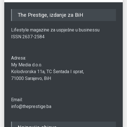
The Prestige, izdanje za BiH
Lifestyle magazine za uspješne u businessu
ISSN 2637-2584
Adresa:
My Media d.o.o.
Kolodvorska 11a, TC Šentada I sprat,
71000 Sarajevo, BiH
Email:
info@theprestige.ba