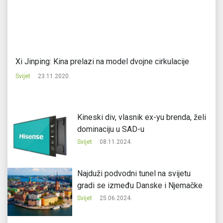
Xi Jinping: Kina prelazi na model dvojne cirkulacije
Fr
Svijet
23.11.2020.
Svi
Kineski div, vlasnik ex-yu brenda, želi
dominaciju u SAD-u
Svijet
08.11.2024.
Najduži podvodni tunel na svijetu
gradi se između Danske i Njemačke
Svijet
25.06.2024.