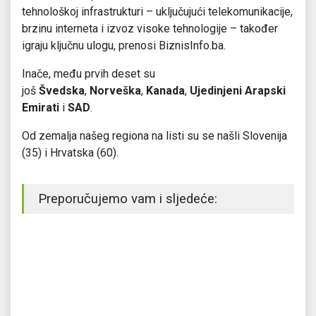
tehnološkoj infrastrukturi – uključujući telekomunikacije,
brzinu interneta i izvoz visoke tehnologije – također
igraju ključnu ulogu, prenosi BiznisInfo.ba.
Inače, među prvih deset su
još
Švedska
,
Norveška
,
Kanada
,
Ujedinjeni Arapski
Emirati
i
SAD
.
Od zemalja našeg regiona na listi su se našli Slovenija
(35) i Hrvatska (60).
Preporučujemo vam i sljedeće: