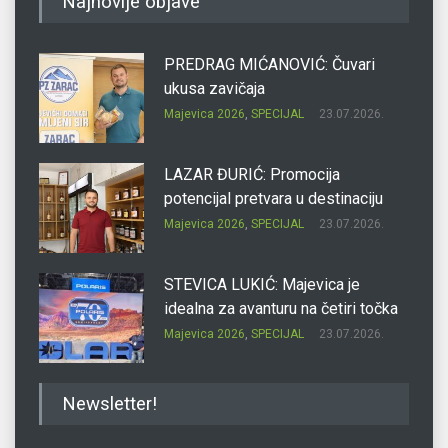
Najnovije objave
PREDRAG MIĆANOVIĆ: Čuvari
ukusa zavičaja
Majevica 2026
,
SPECIJAL
23.07.2026.
LAZAR ĐURIĆ: Promocija
potencijal pretvara u destinaciju
Majevica 2026
,
SPECIJAL
23.07.2026.
STEVICA LUKIĆ: Majevica je
idealna za avanturu na četiri točka
Majevica 2026
,
SPECIJAL
23.07.2026.
DRAGAN OSTOJIĆ: Moj karakter je
Newsletter!
iskovan na Majevici
Majevica 2026
,
SPECIJAL
23.07.2026.