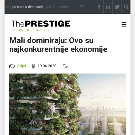
cijal pretvara u destinaciju
prije 2 sedmice
STEVICA LUKIĆ: Majevica je idealna za 
☰
BUSINESS SERVICES
Mali dominiraju: Ovo su
najkonkurentnije ekonomije
Svijet
19.06.2020.