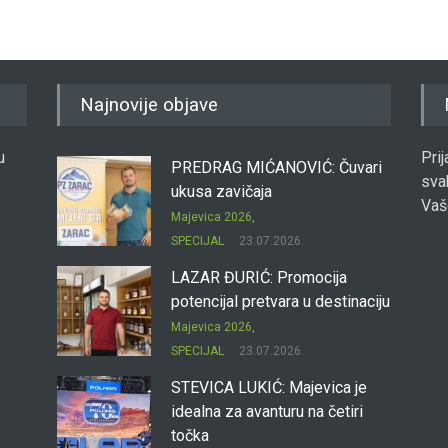
Najnovije objave
u
Pri
PREDRAG MIĆANOVIĆ: Čuvari
sva
ukusa zavičaja
Vaš
Majevica 2026
,
SPECIJAL
23.07.2026.
LAZAR ĐURIĆ: Promocija
potencijal pretvara u destinaciju
Majevica 2026
,
SPECIJAL
23.07.2026.
STEVICA LUKIĆ: Majevica je
idealna za avanturu na četiri
točka