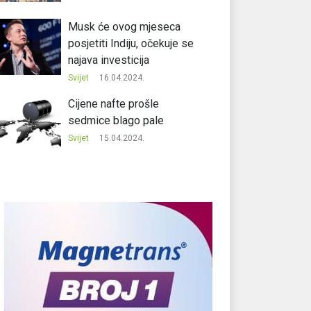
Musk će ovog mjeseca
posjetiti Indiju, očekuje se
najava investicija
Svijet
16.04.2024.
Cijene nafte prošle
sedmice blago pale
Svijet
15.04.2024.