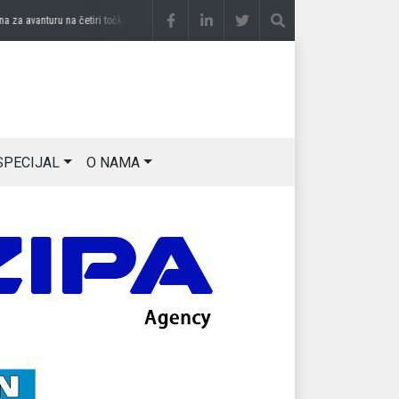
 avanturu na četiri točka
prije 2 sedmice
DRAGAN OSTOJIĆ: Moj karakter je iskovan
SPECIJAL
O NAMA