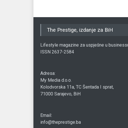
The Prestige, izdanje za BiH
Lifestyle magazine za uspješne u business
ISSN 2637-2584
Adresa:
My Media d.o.o.
Kolodvorska 11a, TC Šentada I sprat,
71000 Sarajevo, BiH
Email:
info@theprestige.ba