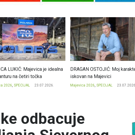
CA LUKIĆ: Majevica je idealna
DRAGAN OSTOJIĆ: Moj karakte
nturu na četiri točka
iskovan na Majevici
ca 2026
,
SPECIJAL
23.07.2026.
Majevica 2026
,
SPECIJAL
23.07.2026
nke odbacuje