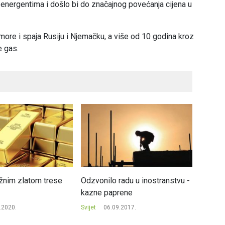
 energentima i došlo bi do značajnog povećanja cijena u
more i spaja Rusiju i Njemačku, a više od 10 godina kroz
e gas.
ažnim zlatom trese
Odzvonilo radu u inostranstvu -
Saudijs
kazne paprene
neće s
nestaši
.2020.
Svijet
06.09.2017.
Svijet