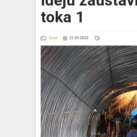
ideju zaustav
toka 1
Svijet
21.03.2022.