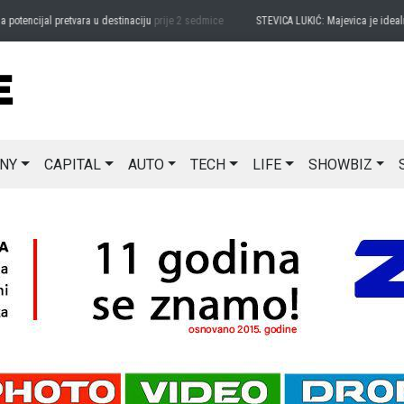
encijal pretvara u destinaciju
prije 2 sedmice
STEVICA LUKIĆ: Majevica je idealna za
NY
CAPITAL
AUTO
TECH
LIFE
SHOWBIZ