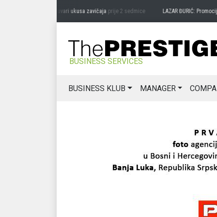
DRAG MIĆANOVIĆ: Čuvari ukusa zavičaja
prije 2 sedmice
LAZAR ĐURIĆ: Promocija pot
BUSINESS SERVICES
BUSINESS KLUB
MANAGER
COMPA