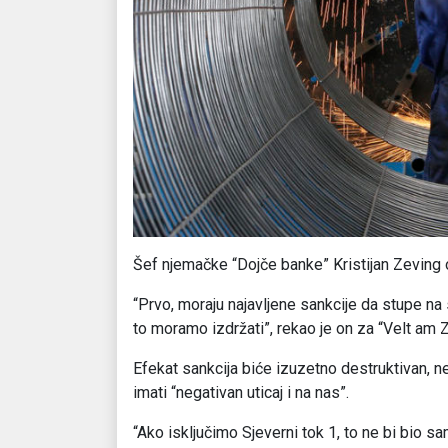
Šef njemačke “Dojče banke” Kristijan Zeving o
“Prvo, moraju najavljene sankcije da stupe na 
to moramo izdržati”, rekao je on za “Velt am Z
Efekat sankcija biće izuzetno destruktivan, n
imati “negativan uticaj i na nas”.
“Ako isključimo Sjeverni tok 1, to ne bi bio 