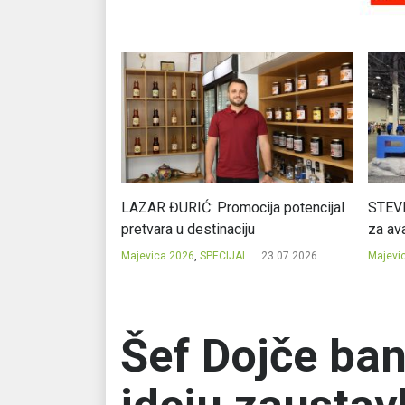
Ć: Čuvari ukusa
LAZAR ĐURIĆ: Promocija potencijal
STEVI
pretvara u destinaciju
za ava
23.07.2026.
Majevica 2026
,
SPECIJAL
23.07.2026.
Majevi
Šef Dojče ba