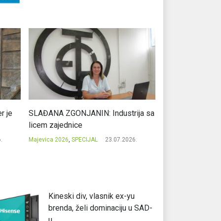
r je
SLAĐANA ZGONJANIN: Industrija sa
NIKOLA GAVRIĆ: L
licem zajednice
regionalni uspje
.
Majevica 2026
,
SPECIJAL
23.07.2026.
Majevica 2026
,
SPEC
Kineski div, vlasnik ex-yu
brenda, želi dominaciju u SAD-
u