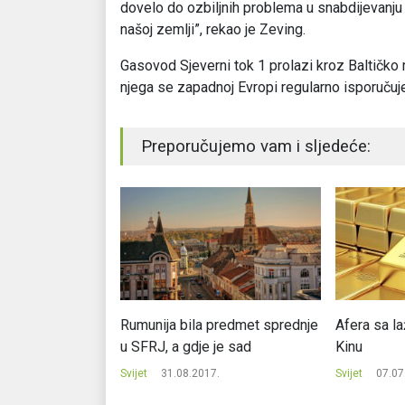
dovelo do ozbiljnih problema u snabdijevanju
našoj zemlji”, rekao je Zeving.
Gasovod Sjeverni tok 1 prolazi kroz Baltičko 
njega se zapadnoj Evropi regularno isporučuj
Preporučujemo vam i sljedeće:
kupovinu 3,5
Rumunija bila predmet sprednje
Afera sa l
sirove nafte od
u SFRJ, a gdje je sad
Kinu
Svijet
31.08.2017.
Svijet
07.07
.