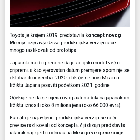
Toyota je krajem 2019. predstavila
koncept novog
Miraija
, najavivši da se produkcijska verzija neće
mnogo razlikovati od prototipa.
Japanski mediji prenose da je serijski model već u
pripremi, a kao vjerovatan datum premijere spominje se
oktobar ili novembar 2020, dok će se novi Mirai na
tržištu Japana pojaviti poćetkom 2021. godine.
Očekuje se da će cijena ovog automobila na japanskom
tržištu iznositi oko 8 miliona jena (oko 66.000 evra).
Kao što je najavljeno, produkcijska verzija se neće
previše razlikovati od koncepta, čiji dizajn predstavlja
iskorak naprijed u odnosu na
Mirai prve generacije.