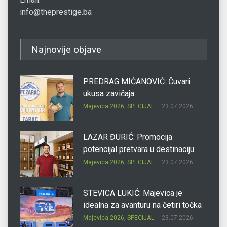
info@theprestige.ba
Najnovije objave
PREDRAG MIĆANOVIĆ: Čuvari
ukusa zavičaja
Majevica 2026
,
SPECIJAL
23.07.2026.
LAZAR ĐURIĆ: Promocija
potencijal pretvara u destinaciju
Majevica 2026
,
SPECIJAL
23.07.2026.
STEVICA LUKIĆ: Majevica je
idealna za avanturu na četiri točka
Majevica 2026
,
SPECIJAL
23.07.2026.