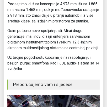
Podsejtimo, dužina koncepta je 4.973 mm, širina 1.885
mm, visina 1.468 mm, dok je međuosovinsko rastojanje
2.918 mm, što znači da je u pitanju automobil iz više
srednje klase, sa izdašnim prostorom za putnike.
Osim potpuno nove spoljašnjosti, Mirai druge
generacije ima i novi dizajn enterijera sa 8-inčnom
digitalnom instrument tablom i velikim, 12,3-inčnim
ekranom multimedijalnog sistema na centralnoj poziciji.
Uz brojne pogodnosti, kupcima je na raspolaganju i
bežični punjač smartfona, kao i JBL audio-sistem sa 14
zvučnika.
Preporučujemo vam i sljedeće: