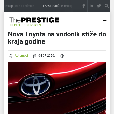
 zavičaja
prije 3 sedmice
LAZAR ĐURIĆ: Promocija potencijal pretvara u destinaciju
p
☰
BUSINESS SERVICES
Nova Toyota na vodonik stiže do
kraja godine
Automobil
04.07.2020.