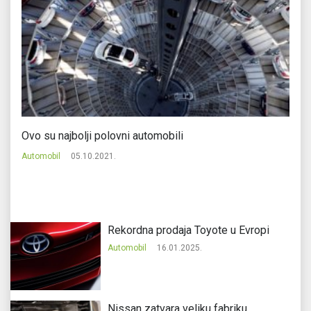
Ovo su najbolji polovni automobili
N
Automobil
05.10.2021.
Au
Rekordna prodaja Toyote u Evropi
Automobil
16.01.2025.
Nissan zatvara veliku fabriku