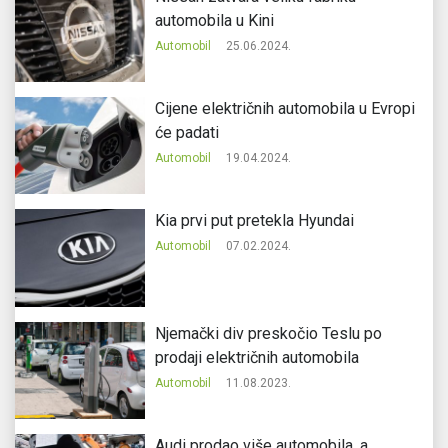
automobila u Kini
Automobil
25.06.2024.
Cijene električnih automobila u Evropi
će padati
Automobil
19.04.2024.
Kia prvi put pretekla Hyundai
Automobil
07.02.2024.
Njemački div preskočio Teslu po
prodaji električnih automobila
Automobil
11.08.2023.
Audi prodao više automobila, a