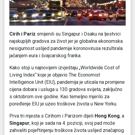
Cirih i Pariz
smijenili su Singapur i Osaku na ljestvici
najskupljih gradova za život jer je globalna ekonomska
nesigurnost uslijed pandemije koronovirusa rezultirala
jačanjem eura i švajcarskog franka.
Kako stoji u najnovijem izvještaju „Worldwide Cost of
Living Index“ koje je objavio The Economist
Intelligence Unit (EIU), pandemija je uticala na promjene
cijena dobara i usluga u 130 gradova svijeta, zaključno
s oktobrom ove godine. Kao temeljno mjerilo za
poređenje EIU je uzeo troškove života u New Yorku.
Prva tri mjesta s Cirihom i Parizom dijeli
Hong Kong
, a
Singapur
, koji je sada na 4. poziciji, svoj pad može
zahvaliti pojeftinjenju troškova života uslijed značajnog