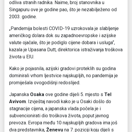
odliva stranih radnika. Naime, broj stanovnika u
Singapuru ove je godine pao, što je nezabilježeno od
2003. godine.
„Pandemija bolesti COVID-19 uzrokovala je slabljenje
američkog dolara dok su zapadnoevropske i azijske
valute ojačale, što je podiglo cijene dobara i usluga“,
kazala je Upasana Dutt, direktorica istraživanja troškova
života u EIU.
Kako je pojasnila, azijski gradovi proteklih su godina
dominirali vrhom ljestvice najskupljih, no pandemija je
promiješala ovogodišnji redoslijed.
Japanska
Osaka
ove godine dijeli 5. mjesto s
Tel
Avivom
. Izvještaj navodi kako je u Osaki došlo do
stagnacije cijena, a japanska vlada počela je i
subvencionirati dio troškova života, poput javnog
prevoza. Evropa među 10 najskupljih gradova ima još
dva predstavnika,
Ženevu
na 7. poziciji koju dijeli s