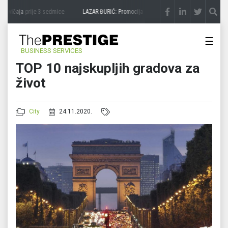
avičaja
prije 3 sedmice
LAZAR ĐURIĆ: Promocija potencijal pretvara u destinaciju
pr
☰
BUSINESS SERVICES
TOP 10 najskupljih gradova za
život
City
24.11.2020.