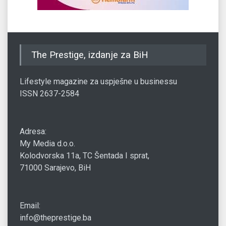
The Prestige, izdanje za BiH
Lifestyle magazine za uspješne u businessu
ISSN 2637-2584
Adresa:
My Media d.o.o.
Kolodvorska 11a, TC Šentada I sprat,
71000 Sarajevo, BiH
Email:
info@theprestige.ba