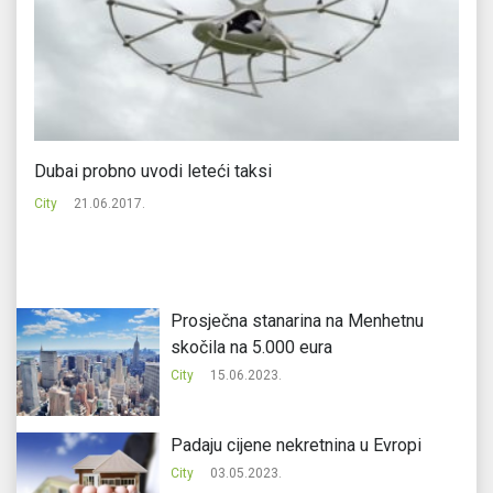
Dubai probno uvodi leteći taksi
Si
City
21.06.2017.
Ci
Prosječna stanarina na Menhetnu
skočila na 5.000 eura
City
15.06.2023.
Padaju cijene nekretnina u Evropi
City
03.05.2023.