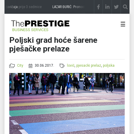
a zavičaja
prije 3 sedmice
LAZAR ĐURIĆ: Promocija potencijal pretvara u destinaciju
☰
BUSINESS SERVICES
Poljski grad hoće šarene
pješačke prelaze
City
30.06.2017.
lovič
,
pjesacki prelaz
,
poljska