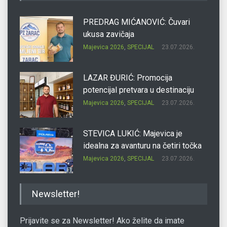
PREDRAG MIĆANOVIĆ: Čuvari
ukusa zavičaja
Majevica 2026
,
SPECIJAL
23.07.2026.
LAZAR ĐURIĆ: Promocija
potencijal pretvara u destinaciju
Majevica 2026
,
SPECIJAL
23.07.2026.
STEVICA LUKIĆ: Majevica je
idealna za avanturu na četiri točka
Majevica 2026
,
SPECIJAL
23.07.2026.
DRAGAN OSTOJIĆ: Moj karakter je
Newsletter!
iskovan na Majevici
Majevica 2026
,
SPECIJAL
23.07.2026.
Prijavite se za Newsletter! Ako želite da imate