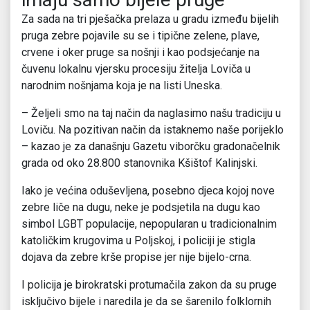
Za sada na tri pješačka prelaza u gradu između bijelih
pruga zebre pojavile su se i tipične zelene, plave,
crvene i oker pruge sa nošnji i kao podsjećanje na
čuvenu lokalnu vjersku procesiju žitelja Loviča u
narodnim nošnjama koja je na listi Uneska.
– Željeli smo na taj način da naglasimo našu tradiciju u
Loviču. Na pozitivan način da istaknemo naše porijeklo
– kazao je za današnju Gazetu viborčku gradonačelnik
grada od oko 28.800 stanovnika Kšištof Kalinjski.
Iako je većina oduševljena, posebno djeca kojoj nove
zebre liče na dugu, neke je podsjetila na dugu kao
simbol LGBT populacije, nepopularan u tradicionalnim
katoličkim krugovima u Poljskoj, i policiji je stigla
dojava da zebre krše propise jer nije bijelo-crna.
I policija je birokratski protumačila zakon da su pruge
isključivo bijele i naredila je da se šarenilo folklornih