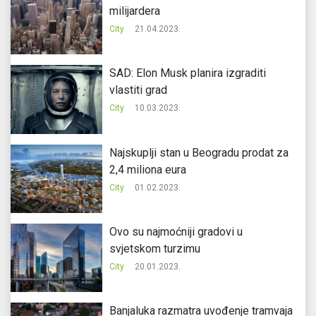
milijardera
City
21.04.2023.
SAD: Elon Musk planira izgraditi
vlastiti grad
City
10.03.2023.
Najskuplji stan u Beogradu prodat za
2,4 miliona eura
City
01.02.2023.
Ovo su najmoćniji gradovi u
svjetskom turzimu
City
20.01.2023.
Banjaluka razmatra uvođenje tramvaja