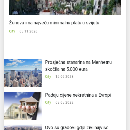
Ženeva ima najveću minimalnu platu u svijetu
U 
8.
City
03.11.2020.
Ci
Prosječna stanarina na Menhetnu
skočila na 5.000 eura
City
15.06.2023.
Padaju cijene nekretnina u Evropi
City
03.05.2023.
Ovo su gradovi gdje živi najviše