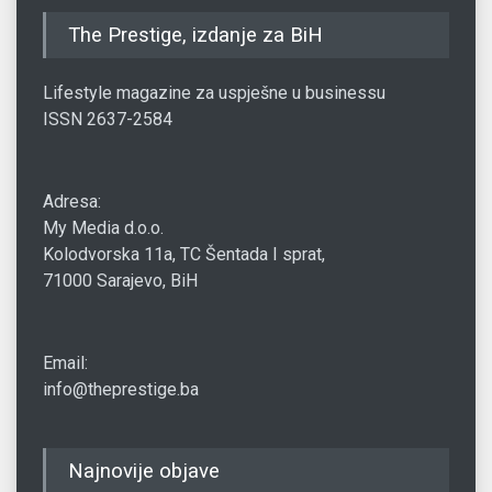
The Prestige, izdanje za BiH
Lifestyle magazine za uspješne u businessu
ISSN 2637-2584
Adresa:
My Media d.o.o.
Kolodvorska 11a, TC Šentada I sprat,
71000 Sarajevo, BiH
Email:
info@theprestige.ba
Najnovije objave