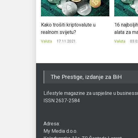
a kriptovalutu
Kako trošiti kriptovalute u
16 najboljih
nuaru
realnom svijetu?
alata za ma
0.
Valuta
17.11.2021.
Valuta
03.0
The Prestige, izdanje za BiH
Lifestyle magazine za uspješne u business
ISSN 2637-2584
Adresa:
My Media d.o.o.