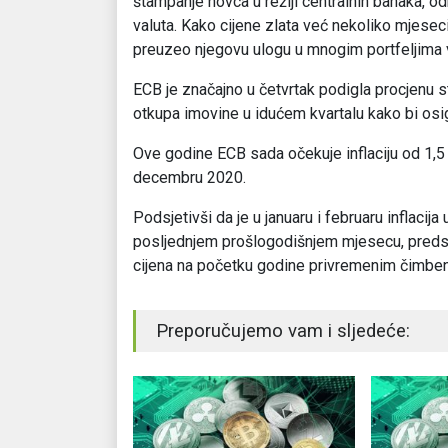
štampanje novca u režiji centralnih banaka, od
valuta. Kako cijene zlata već nekoliko mjeseci
preuzeo njegovu ulogu u mnogim portfeljima v
ECB je značajno u četvrtak podigla procjenu st
otkupa imovine u idućem kvartalu kako bi osig
Ove godine ECB sada očekuje inflaciju od 1,5 p
decembru 2020.
Podsjetivši da je u januaru i februaru inflacij
posljednjem prošlogodišnjem mjesecu, predsje
cijena na početku godine privremenim čimbeni
Preporučujemo vam i sljedeće: