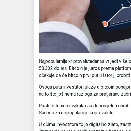
Najpopularnija kriptovalutadanas vrijedi više 
58.332 dolara. Bitcoin je jutros prema platfor
očekuje da će bitcoin prvi put u istoriji probit
Ovoga puta investitori ulaze u bitcoin ponajp
na to što još nema razloga za pretjeranu zabri
Rastu bitcoina svakako su doprinijele i ohrab
Sachsa za najpopularniju kriptovalutu.
U očima investitora to je digitalno zlato, zaš