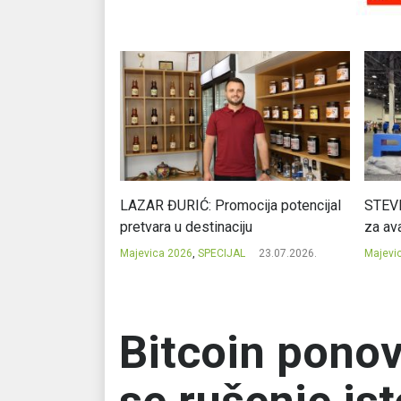
Ć: Čuvari ukusa
LAZAR ĐURIĆ: Promocija potencijal
STEVI
pretvara u destinaciju
za ava
23.07.2026.
Majevica 2026
,
SPECIJAL
23.07.2026.
Majevi
Bitcoin ponov