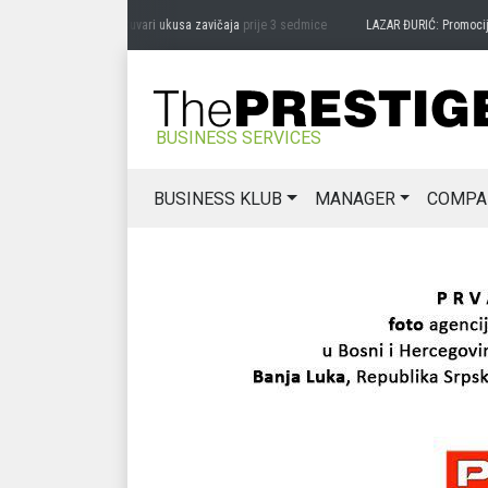
DRAG MIĆANOVIĆ: Čuvari ukusa zavičaja
prije 3 sedmice
LAZAR ĐURIĆ: Promocija pot
BUSINESS SERVICES
BUSINESS KLUB
MANAGER
COMPA