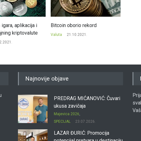
 igara, aplikacija i
Bitcoin oborio rekord
Bitcoi
jning kriptovalute
dolara
Valuta
21.10.2021.
2.2021.
Valuta
Najnovije objave
u
Pri
PREDRAG MIĆANOVIĆ: Čuvari
sva
ukusa zavičaja
Vaš
Majevica 2026
,
SPECIJAL
23.07.2026.
LAZAR ĐURIĆ: Promocija
potencijal pretvara u destinaciju