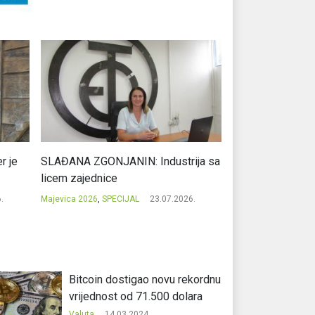
r je
SLAĐANA ZGONJANIN: Industrija sa
NIKOLA GAVRIĆ: L
licem zajednice
regionalni uspje
.
Majevica 2026
,
SPECIJAL
23.07.2026.
Majevica 2026
,
SPEC
Bitcoin dostigao novu rekordnu
vrijednost od 71.500 dolara
Valuta
14.03.2024.