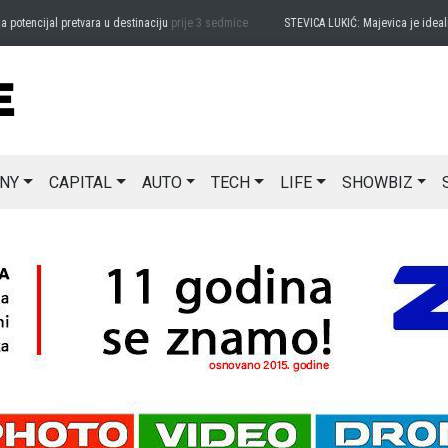
encijal pretvara u destinaciju
prije 3 sedmice
STEVICA LUKIĆ: Majevica je idealna z
NY
CAPITAL
AUTO
TECH
LIFE
SHOWBIZ