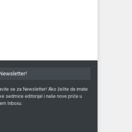
n potonuo ispod 60.000
Istraga u Kini oborila vrijednost
Bit
bitkoina
do
27.10.2021.
Valuta
12.01.2017.
Val
Newsletter!
javite se za Newsletter! Ako želite da imate
ke sedmice editorijal i naše nove priče u
em Inboxu.