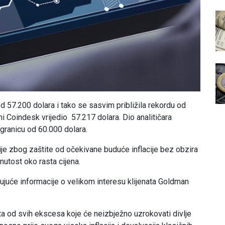
od 57.200 dolara i tako se sasvim približila rekordu od
mi Coindesk vrijedio 57.217 dolara. Dio analitičara
i granicu od 60.000 dolara.
rije zbog zaštite od očekivane buduće inflacije bez obzira
nutost oko rasta cijena.
rujuće informacije o velikom interesu klijenata Goldman
tita od svih ekscesa koje će neizbježno uzrokovati divlje