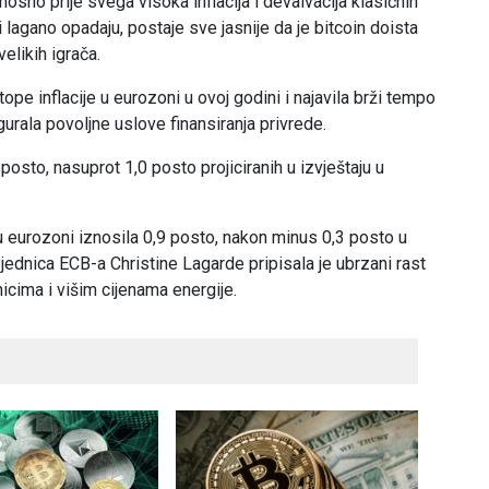
nosno prije svega visoka inflacija i devalvacija klasičnih
 lagano opadaju, postaje sve jasnije da je bitcoin doista
elikih igrača.
ope inflacije u eurozoni u ovoj godini i najavila brži tempo
urala povoljne uslove finansiranja privrede.
osto, nasuprot 1,0 posto projiciranih u izvještaju u
a u eurozoni iznosila 0,9 posto, nakon minus 0,3 posto u
dnica ECB-a Christine Lagarde pripisala je ubrzani rast
cima i višim cijenama energije.