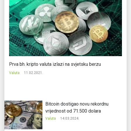
Prva bh. kripto valuta izlazi na svjetsku berzu
Bi
Valuta
11.02.2021.
Va
Bitcoin dostigao novu rekordnu
vrijednost od 71.500 dolara
Valuta
14.03.2024.