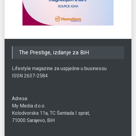
The Prestige, izdanje za BiH
Lifestyle magazine za uspješne u businessu
ISSN 2637-2584
Adresa:
My Media d.o.o.
Kolodvorska 11a, TC Šentada I sprat,
71000 Sarajevo, BiH