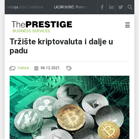
a zavičaja
prije 2 sedmice
LAZAR ĐURIĆ: Promocija potencijal pretvara u destinaciju
☰
BUSINESS SERVICES
Tržište kriptovaluta i dalje u
padu
Valuta
06.12.2021.