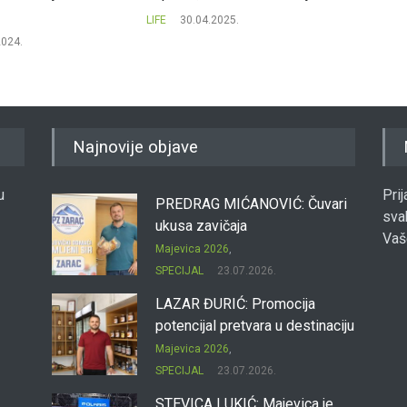
LIFE
30.04.2025.
LIFE
27
2024.
Najnovije objave
u
Pri
PREDRAG MIĆANOVIĆ: Čuvari
sva
ukusa zavičaja
Vaš
Majevica 2026
,
SPECIJAL
23.07.2026.
LAZAR ĐURIĆ: Promocija
potencijal pretvara u destinaciju
Majevica 2026
,
SPECIJAL
23.07.2026.
STEVICA LUKIĆ: Majevica je