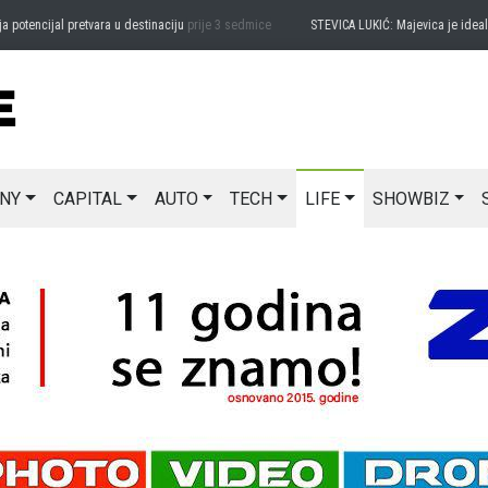
ncijal pretvara u destinaciju
prije 3 sedmice
STEVICA LUKIĆ: Majevica je idealna za
NY
CAPITAL
AUTO
TECH
LIFE
SHOWBIZ