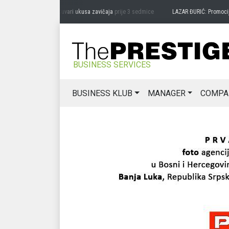
RAG MIĆANOVIĆ: Čuvari ukusa zavičaja
prije 3 sedmice
LAZAR ĐURIĆ: Promocija pote
BUSINESS SERVICES
BUSINESS KLUB
MANAGER
COMPA