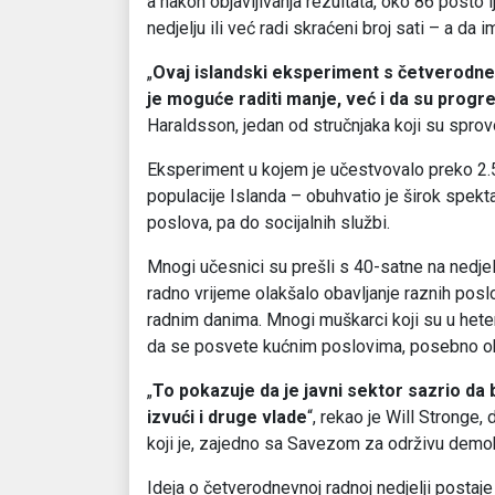
a nakon objavljivanja rezultata, oko 86 posto l
nedjelju ili već radi skraćeni broj sati – a da i
„
Ovaj islandski eksperiment s četverod
je moguće raditi manje, već i da su pro
Haraldsson, jedan od stručnjaka koji su sprovo
Eksperiment u kojem je učestvovalo preko 2.
populacije Islanda – obuhvatio je širok spekta
poslova, pa do socijalnih službi.
Mnogi učesnici su prešli s 40-satne na nedjelju 
radno vrijeme olakšalo obavljanje raznih poslo
radnim danima. Mnogi muškarci koji su u hete
da se posvete kućnim poslovima, posebno oko
„
To pokazuje da je javni sektor sazrio da 
izvući i druge vlade
“, rekao je Will Stronge,
koji je, zajedno sa Savezom za održivu demokra
Ideja o četverodnevnoj radnoj nedjelji postaj