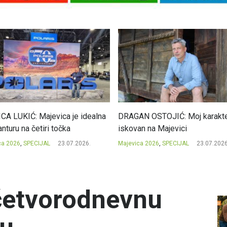
CA LUKIĆ: Majevica je idealna
DRAGAN OSTOJIĆ: Moj karakte
nturu na četiri točka
iskovan na Majevici
ca 2026
,
SPECIJAL
23.07.2026.
Majevica 2026
,
SPECIJAL
23.07.2026
 četvorodnevnu