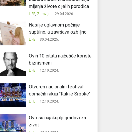
mijenja živote cijelih porodica
LIFE
,
Zdravlje
29.04.2026.
Nasilje uglavnom počinje
suptilno, a završava ozbiljno
LIFE
30.04.2025.
Ovih 10 citata najčešće koriste
biznismeni
LIFE
12.10.2024.
Otvoren nacionalni festival
domaćih rakija "Rakije Srpske"
LIFE
12.10.2024.
Ovo su najskuplji gradovi za
život