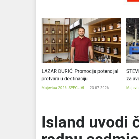
Ć: Čuvari ukusa
LAZAR ĐURIĆ: Promocija potencijal
STEVI
pretvara u destinaciju
za ava
23.07.2026.
Majevica 2026
,
SPECIJAL
23.07.2026.
Majevi
Island uvodi