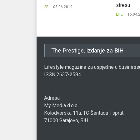
stresu
LIFE
08.06.2019.
LIFE
16.04.
The Prestige, izdanje za BiH
Lifestyle magazine za uspješne u business
ISSN 2637-2584
Adresa:
My Media d.o.o.
Kolodvorska 11a, TC Šentada I sprat,
71000 Sarajevo, BiH