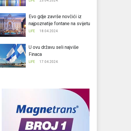
LIFE
23.04.2024.
Evo gdje završe novčići iz
najpoznatije fontane na svijetu
LIFE
18.04.2024.
U ovu državu seli najviše
Finaca
LIFE
17.04.2024.