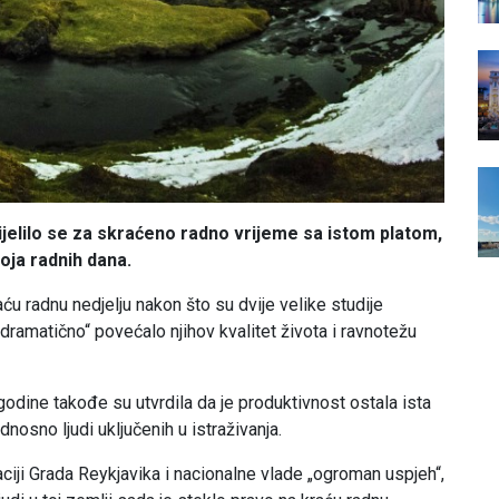
ijelilo se za skraćeno radno vrijeme sa istom platom,
oja radnih dana.
ću radnu nedjelju nakon što su dvije velike studije
dramatično“ povećalo njihov kvalitet života i ravnotežu
 godine takođe su utvrdila da je produktivnost ostala ista
dnosno ljudi uključenih u istraživanja.
zaciji Grada Reykjavika i nacionalne vlade „ogroman uspjeh“,