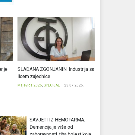
r je
SLAĐANA ZGONJANIN: Industrija sa
NIKOLA GAVRIĆ: L
licem zajednice
regionalni uspje
.
Majevica 2026
,
SPECIJAL
23.07.2026.
Majevica 2026
,
SPEC
SAVJETI IZ HEMOFARMA:
Demencija je više od
zaboravnosti, tiha bolest koja