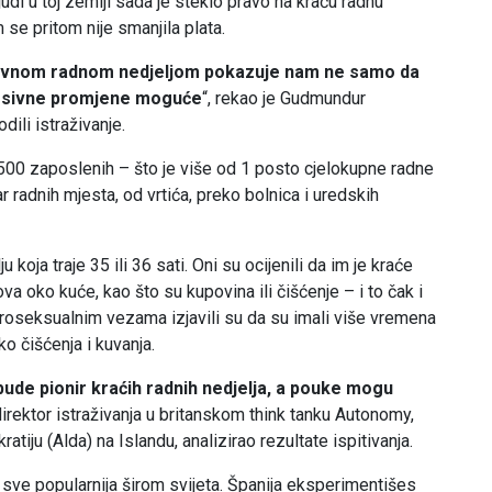
judi u toj zemlji sada je steklo pravo na kraću radnu
m se pritom nije smanjila plata.
nevnom radnom nedjeljom pokazuje nam ne samo da
gresivne promjene moguće
“, rekao je Gudmundur
dili istraživanje.
500 zaposlenih – što je više od 1 posto cjelokupne radne
r radnih mjesta, od vrtića, preko bolnica i uredskih
koja traje 35 ili 36 sati. Oni su ocijenili da im je kraće
va oko kuće, kao što su kupovina ili čišćenje – i to čak i
roseksualnim vezama izjavili su da su imali više vremena
 čišćenja i kuvanja.
bude pionir kraćih radnih nedjelja, a pouke mogu
 direktor istraživanja u britanskom think tanku Autonomy,
tiju (Alda) na Islandu, analizirao rezultate ispitivanja.
e sve popularnija širom svijeta. Španija eksperimentišes