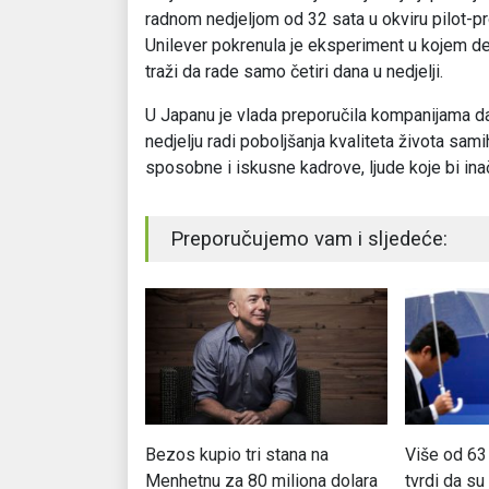
radnom nedjeljom od 32 sata u okviru pilot-pr
Unilever pokrenula je eksperiment u kojem des
traži da rade samo četiri dana u nedjelji.
U Japanu je vlada preporučila kompanijama d
nedjelju radi poboljšanja kvaliteta života sam
sposobne i iskusne kadrove, ljude koje bi i
Preporučujemo vam i sljedeće:
iznajmljuje
Bezos kupio tri stana na
Više od 63
govore za posao
Menhetnu za 80 miliona dolara
tvrdi da su