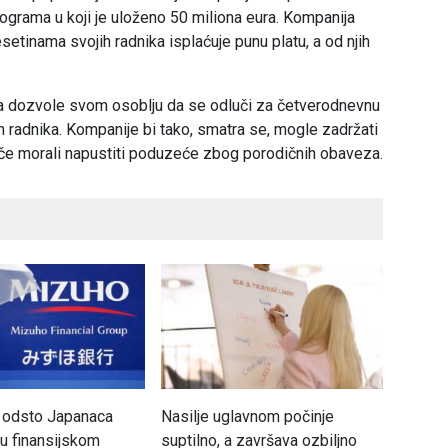
ograma u koji je uloženo 50 miliona eura. Kompanija
etinama svojih radnika isplaćuje punu platu, a od njih
a dozvole svom osoblju da se odluči za četverodnevnu
ih radnika. Kompanije bi tako, smatra se, mogle zadržati
nače morali napustiti poduzeće zbog porodičnih obaveza.
 odsto Japanaca
Nasilje uglavnom počinje
Novi pr
 u finansijskom
suptilno, a završava ozbiljno
Plutan