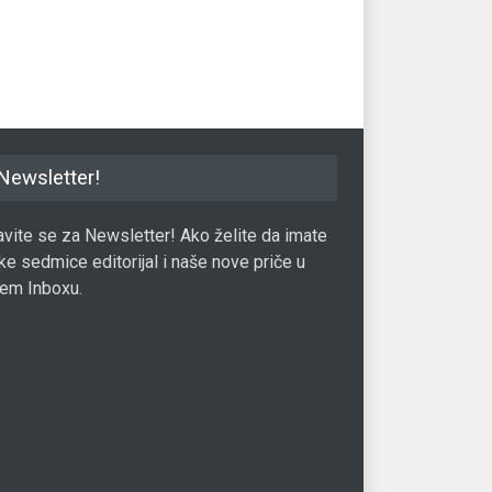
.01.2021.
LIFE
10.06.2017.
LIF
Newsletter!
javite se za Newsletter! Ako želite da imate
ke sedmice editorijal i naše nove priče u
em Inboxu.