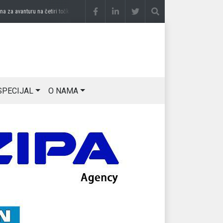
 avanturu na četiri točka
prije 3 sedmice
DRAGAN OSTOJIĆ: Moj karakter je iskovan
SPECIJAL
O NAMA