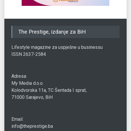
The Prestige, izdanje za BiH
Lifestyle magazine za uspješne u businessu
ISSN 2637-2584
Adresa:
My Media d.o.o.
Kolodvorska 11a, TC Šentada I sprat,
71000 Sarajevo, BiH
Email:
info@theprestige.ba