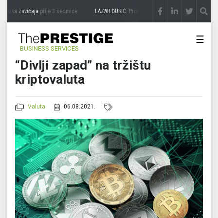
kusa zavičaja
prije 3 sedmice
LAZAR ĐURIĆ: Promocija potencijal pretvara u destina
☰
BUSINESS SERVICES
“Divlji zapad” na tržištu
kriptovaluta
Valuta
06.08.2021.