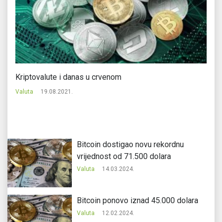
Kriptovalute i danas u crvenom
Ru
Valuta
19.08.2021.
Va
Bitcoin dostigao novu rekordnu
vrijednost od 71.500 dolara
Valuta
14.03.2024.
Bitcoin ponovo iznad 45.000 dolara
Valuta
12.02.2024.