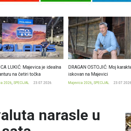
CA LUKIĆ: Majevica je idealna
DRAGAN OSTOJIĆ: Moj karakte
nturu na četiri točka
iskovan na Majevici
ca 2026
,
SPECIJAL
23.07.2026.
Majevica 2026
,
SPECIJAL
23.07.2026
valuta narasle u