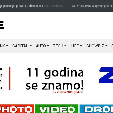
tencijal pretvara u destinaciju
prije 3 sedmice
STEVICA LUKIĆ: Majevica je idealna z
NY
CAPITAL
AUTO
TECH
LIFE
SHOWBIZ