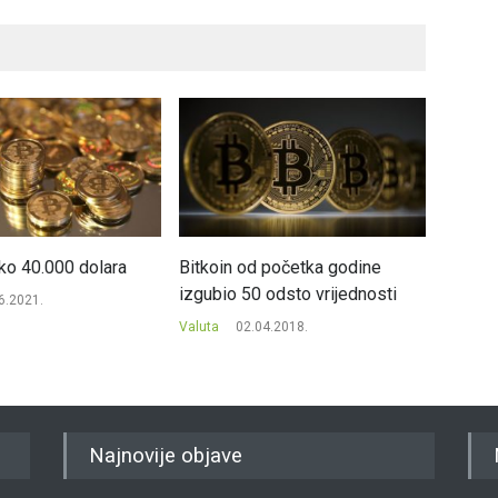
eko 40.000 dolara
Bitkoin od početka godine
Euro os
izgubio 50 odsto vrijednosti
i južno
6.2021.
Valuta
02.04.2018.
Valuta
Najnovije objave