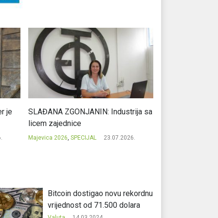
r je
SLAĐANA ZGONJANIN: Industrija sa
NIKOLA GAVRIĆ: L
licem zajednice
regionalni uspje
.
Majevica 2026
,
SPECIJAL
23.07.2026.
Majevica 2026
,
SPEC
Bitcoin dostigao novu rekordnu
vrijednost od 71.500 dolara
Valuta
14.03.2024.