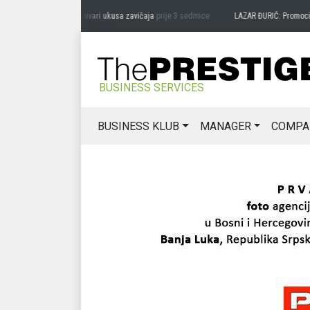
DRAG MIĆANOVIĆ: Čuvari ukusa zavičaja
prije 3 sedmice
LAZAR ĐURIĆ: Promocija po
BUSINESS SERVICES
BUSINESS KLUB
MANAGER
COMPA