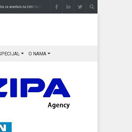
a avanturu na četiri točka
prije 3 sedmice
DRAGAN OSTOJIĆ: Moj karakter je iskova
SPECIJAL
O NAMA