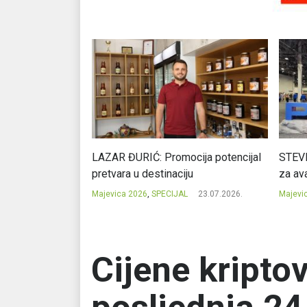
Ć: Čuvari ukusa
LAZAR ĐURIĆ: Promocija potencijal
STEVI
pretvara u destinaciju
za ava
23.07.2026.
Majevica 2026
,
SPECIJAL
23.07.2026.
Majevi
Cijene kripto