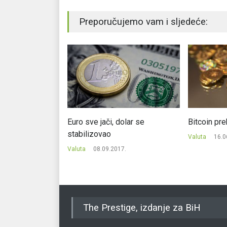
Preporučujemo vam i sljedeće:
nija novčanica na
Euro sve jači, dolar se
Bitcoin pr
stabilizovao
Valuta
16.0
7.
Valuta
08.09.2017.
The Prestige, izdanje za BiH