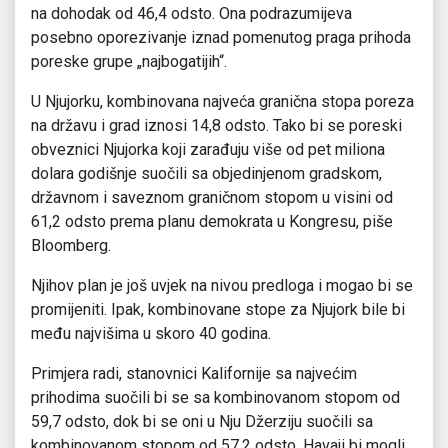
na dohodak od 46,4 odsto. Ona podrazumijeva
posebno oporezivanje iznad pomenutog praga prihoda
poreske grupe „najbogatijih“.
U Njujorku, kombinovana najveća granična stopa poreza
na državu i grad iznosi 14,8 odsto. Tako bi se poreski
obveznici Njujorka koji zarađuju više od pet miliona
dolara godišnje suočili sa objedinjenom gradskom,
državnom i saveznom graničnom stopom u visini od
61,2 odsto prema planu demokrata u Kongresu, piše
Bloomberg.
Njihov plan je još uvjek na nivou predloga i mogao bi se
promijeniti. Ipak, kombinovane stope za Njujork bile bi
među najvišima u skoro 40 godina.
Primjera radi, stanovnici Kalifornije sa najvećim
prihodima suočili bi se sa kombinovanom stopom od
59,7 odsto, dok bi se oni u Nju Džerziju suočili sa
kombinovanom stopom od 57,2 odsto, Havaji bi mogli