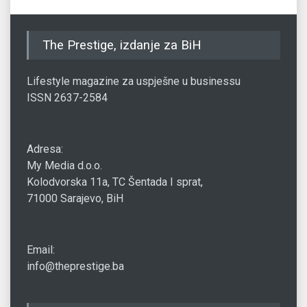
The Prestige, izdanje za BiH
Lifestyle magazine za uspješne u businessu
ISSN 2637-2584
Adresa:
My Media d.o.o.
Kolodvorska 11a, TC Šentada I sprat,
71000 Sarajevo, BiH
Email:
info@theprestige.ba