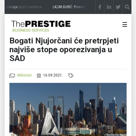
 zavičaja
prije 3 sedmice
LAZAR ĐURIĆ: Promocija potencijal pretvara u destinaciju
☰
BUSINESS SERVICES
Bogati Njujorčani će pretrpjeti
najviše stope oporezivanja u
SAD
Milioneri
16.09.2021.