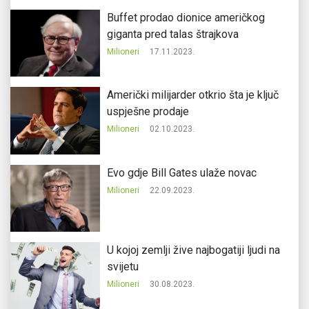
Buffet prodao dionice američkog
giganta pred talas štrajkova
Milioneri
17.11.2023.
Američki milijarder otkrio šta je ključ
uspješne prodaje
Milioneri
02.10.2023.
Evo gdje Bill Gates ulaže novac
Milioneri
22.09.2023.
U kojoj zemlji žive najbogatiji ljudi na
svijetu
Milioneri
30.08.2023.