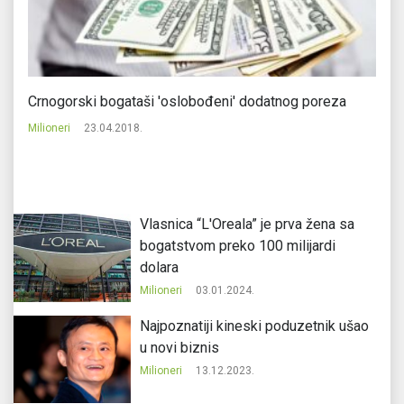
Crnogorski bogataši 'oslobođeni' dodatnog poreza
Sm
Milioneri
23.04.2018.
Mi
Vlasnica “L'Oreala” je prva žena sa
bogatstvom preko 100 milijardi
dolara
Milioneri
03.01.2024.
Najpoznatiji kineski poduzetnik ušao
u novi biznis
Milioneri
13.12.2023.