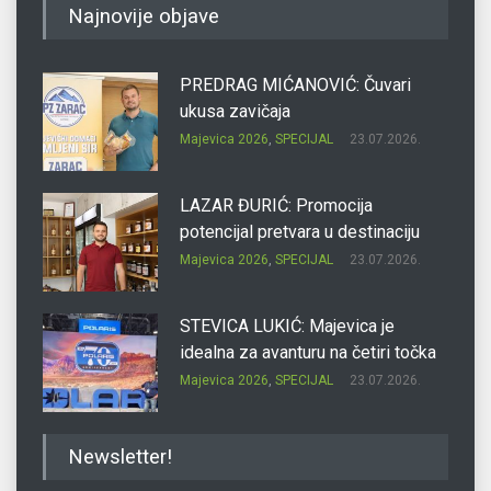
Najnovije objave
PREDRAG MIĆANOVIĆ: Čuvari
ukusa zavičaja
Majevica 2026
,
SPECIJAL
23.07.2026.
LAZAR ĐURIĆ: Promocija
potencijal pretvara u destinaciju
Majevica 2026
,
SPECIJAL
23.07.2026.
STEVICA LUKIĆ: Majevica je
idealna za avanturu na četiri točka
Majevica 2026
,
SPECIJAL
23.07.2026.
DRAGAN OSTOJIĆ: Moj karakter je
Newsletter!
iskovan na Majevici