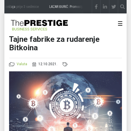
 zavičaja
prije 3 sedmice
LAZAR ĐURIĆ: Promocija potencijal pretvara u destinaciju
p
☰
BUSINESS SERVICES
Tajne fabrike za rudarenje
Bitkoina
Valuta
12.10.2021.