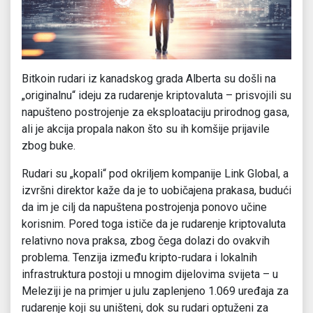
Bitkoin rudari iz kanadskog grada Alberta su došli na
„originalnu“ ideju za rudarenje kriptovaluta – prisvojili su
napušteno postrojenje za eksploataciju prirodnog gasa,
ali je akcija propala nakon što su ih komšije prijavile
zbog buke.
Rudari su „kopali“ pod okriljem kompanije Link Global, a
izvršni direktor kaže da je to uobičajena prakasa, budući
da im je cilj da napuštena postrojenja ponovo učine
korisnim. Pored toga ističe da je rudarenje kriptovaluta
relativno nova praksa, zbog čega dolazi do ovakvih
problema. Tenzija između kripto-rudara i lokalnih
infrastruktura postoji u mnogim dijelovima svijeta – u
Meleziji je na primjer u julu zaplenjeno 1.069 uređaja za
rudarenje koji su uništeni, dok su rudari optuženi za