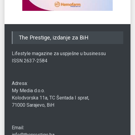
The Prestige, izdanje za BiH
Lifestyle magazine za uspješne u businessu
ISSN 2637-2584
Adresa:
My Media d.o.o.
Kolodvorska 11a, TC Šentada I sprat,
71000 Sarajevo, BiH
Email:
info@theprestige.ba