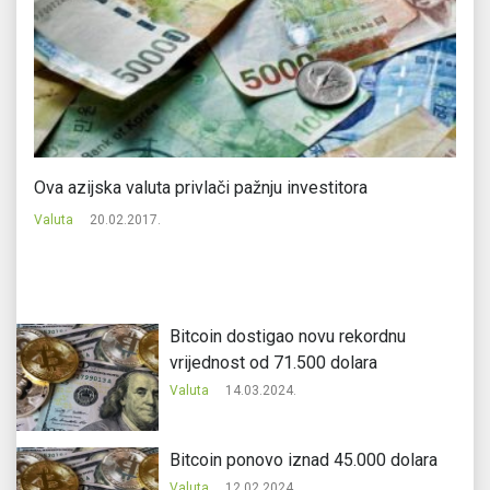
Ova azijska valuta privlači pažnju investitora
Bi
Valuta
20.02.2017.
Va
Bitcoin dostigao novu rekordnu
vrijednost od 71.500 dolara
Valuta
14.03.2024.
Bitcoin ponovo iznad 45.000 dolara
Valuta
12.02.2024.