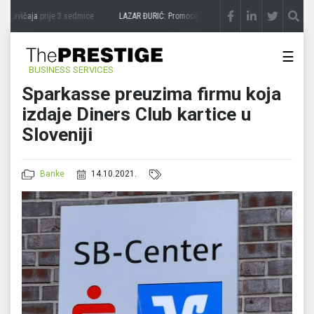
 zavičaja
prije 3 sedmice
LAZAR ĐURIĆ: Promocija potencijal pretvara u destinaciju
p
☰
BUSINESS SERVICES
Sparkasse preuzima firmu koja
izdaje Diners Club kartice u
Sloveniji
Banke
14.10.2021.