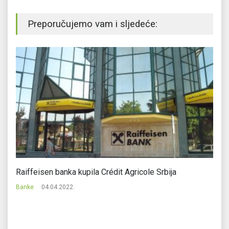
Preporučujemo vam i sljedeće:
Raiffeisen banka kupila Crédit Agricole Srbija
Ev
m
Banke
04.04.2022.
Ba