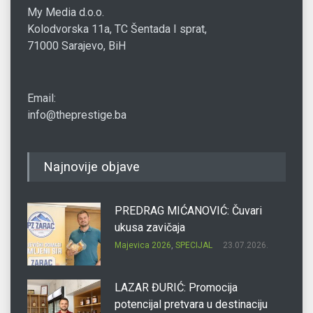
My Media d.o.o.
Kolodvorska 11a, TC Šentada I sprat,
71000 Sarajevo, BiH
Email:
info@theprestige.ba
Najnovije objave
PREDRAG MIĆANOVIĆ: Čuvari
ukusa zavičaja
Majevica 2026
,
SPECIJAL
23.07.2026.
LAZAR ĐURIĆ: Promocija
potencijal pretvara u destinaciju