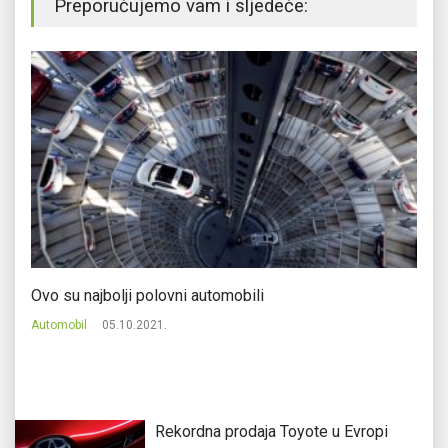
Preporučujemo vam i sljedeće:
Ovo su najbolji polovni automobili
Za
au
Automobil
05.10.2021.
Au
Rekordna prodaja Toyote u Evropi