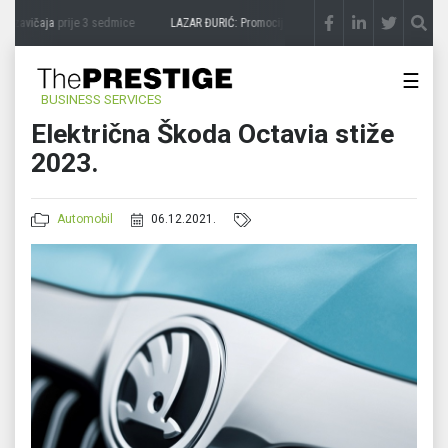
 zavičaja
prije 3 sedmice
LAZAR ĐURIĆ: Promocija potencijal pretvara u destinaciju
p
☰
BUSINESS SERVICES
Električna Škoda Octavia stiže
2023.
Automobil
06.12.2021.