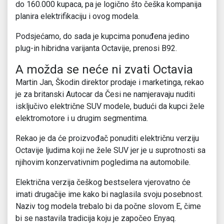
do 160.000 kupaca, pa je logično što češka kompanija
planira elektrifikaciju i ovog modela.
Podsjećamo, do sada je kupcima ponuđena jedino
plug-in hibridna varijanta Octavije, prenosi B92.
A možda se neće ni zvati Octavia
Martin Jan, Škodin direktor prodaje i marketinga, rekao
je za britanski Autocar da Česi ne namjeravaju nuditi
isključivo električne SUV modele, budući da kupci žele
elektromotore i u drugim segmentima.
Rekao je da će proizvođač ponuditi električnu verziju
Octavije ljudima koji ne žele SUV jer je u suprotnosti sa
njihovim konzervativnim pogledima na automobile.
Električna verzija češkog bestselera vjerovatno će
imati drugačije ime kako bi naglasila svoju posebnost.
Naziv tog modela trebalo bi da počne slovom E, čime
bi se nastavila tradicija koju je započeo Enyaq.