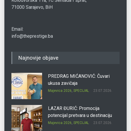
Kolodvorska 11a, TC Šentada I sprat,
71000 Sarajevo, BiH
Email:
info@theprestige.ba
Najnovije objave
PREDRAG MIĆANOVIĆ: Čuvari
ukusa zavičaja
Majevica 2026
,
SPECIJAL
23.07.2026.
LAZAR ĐURIĆ: Promocija
potencijal pretvara u destinaciju
Majevica 2026
,
SPECIJAL
23.07.2026.