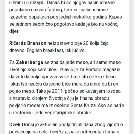
u hrani i u dizajnu. Danas bi se njegov način ishrane
popularno nazvao fasting, termin i način ishrane
izuzetno popularan posljednjih nekoliko godina. Kupao
se jednom sedmično pogotovo kada je bio na voćnoj
dijeti.
Ričards Brenson
neizostavno pije 20 šolja čaja
dnevno. English breakfast, isključivo.
Za
Zakerberga
se zna da jede meso, ali samo meso
životinje koju sam ulovi. Izjavio je za Fortune magazin
da želi da bolje upozna svijet time što će kroz lično
iskustvo naučiti da jedno biće mora da umre da bi on
pojeo meso. Tako je 2011. počeo sa kuvanjem lososa,
a nastavio klanjem životinja čiju je finalnu obradu
povjerio mesarima iz okoline Senta Kruza. Ako se nađe
u restoranu, jede vegetarijanske obroke.
Džek
Dorsi
je aktuelan posljednjiih dana zbog vijesti o
povlačenju sa čela
Twitter-a
, pa je potegnuta i tema o