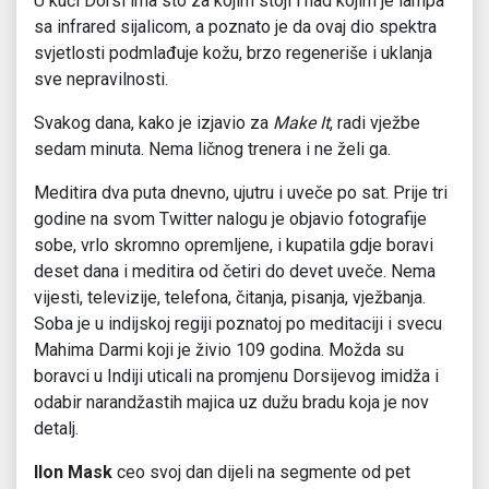
U kući Dorsi ima sto za kojim stoji i nad kojim je lampa
sa infrared sijalicom, a poznato je da ovaj dio spektra
svjetlosti podmlađuje kožu, brzo regeneriše i uklanja
sve nepravilnosti.
Svakog dana, kako je izjavio za
Make It
, radi vježbe
sedam minuta. Nema ličnog trenera i ne želi ga.
Meditira dva puta dnevno, ujutru i uveče po sat. Prije tri
godine na svom Twitter nalogu je objavio fotografije
sobe, vrlo skromno opremljene, i kupatila gdje boravi
deset dana i meditira od četiri do devet uveče. Nema
vijesti, televizije, telefona, čitanja, pisanja, vježbanja.
Soba je u indijskoj regiji poznatoj po meditaciji i svecu
Mahima Darmi koji je živio 109 godina. Možda su
boravci u Indiji uticali na promjenu Dorsijevog imidža i
odabir narandžastih majica uz dužu bradu koja je nov
detalj.
Ilon Mask
ceo svoj dan dijeli na segmente od pet