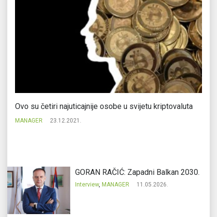
Ovo su četiri najuticajnije osobe u svijetu kriptovaluta
Na
p
MANAGER
23.12.2021.
M
GORAN RAČIĆ: Zapadni Balkan 2030.
Interview
,
MANAGER
11.05.2026.