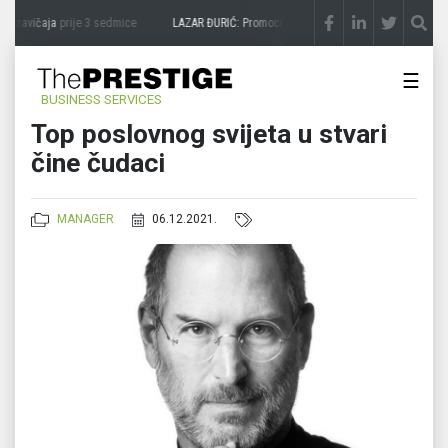
 zavičaja
prije 3 sedmice
LAZAR ĐURIĆ: Promocija potencijal pretvara u destinaciju
☰
BUSINESS SERVICES
Top poslovnog svijeta u stvari
čine čudaci
MANAGER
06.12.2021.