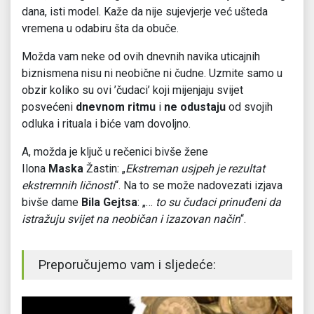
dana, isti model. Kaže da nije sujevjerje već ušteda
vremena u odabiru šta da obuče.
Možda vam neke od ovih dnevnih navika uticajnih
biznismena nisu ni neobične ni čudne. Uzmite samo u
obzir koliko su ovi ’čudaci’ koji mijenjaju svijet
posvećeni
dnevnom ritmu
i
ne odustaju
od svojih
odluka i rituala i biće vam dovoljno.
A, možda je ključ u rečenici bivše žene
Ilona
Maska
Žastin: „
Ekstreman usjpeh je rezultat
ekstremnih ličnosti
“. Na to se može nadovezati izjava
bivše dame
Bila Gejtsa
: „…
to su čudaci prinuđeni da
istražuju svijet na neobičan i izazovan način
“.
Preporučujemo vam i sljedeće: