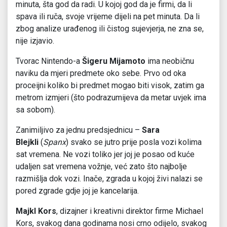
minuta, šta god da radi. U kojoj god da je firmi, da li
spava ili ruča, svoje vrijeme dijeli na pet minuta. Da li
zbog analize urađenog ili čistog sujevjerja, ne zna se,
nije izjavio.
Tvorac Nintendo-a
Šigeru Mijamoto
ima neobičnu
naviku da mjeri predmete oko sebe. Prvo od oka
proceijni koliko bi predmet mogao biti visok, zatim ga
metrom izmjeri (što podrazumijeva da metar uvjek ima
sa sobom).
Zanimiljivo za jednu predsjednicu –
Sara
Blejkli
(
Spanx
) svako se jutro prije posla vozi kolima
sat vremena. Ne vozi toliko jer joj je posao od kuće
udaljen sat vremena vožnje, već zato što najbolje
razmišlja dok vozi. Inače, zgrada u kojoj živi nalazi se
pored zgrade gdje joj je kancelarija.
Majkl Kors
, dizajner i kreativni direktor firme Michael
Kors, svakog dana godinama nosi crno odijelo, svakog