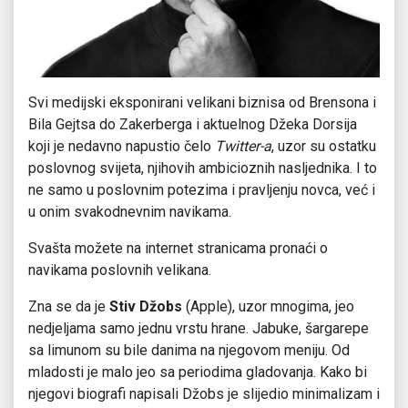
Svi medijski eksponirani velikani biznisa od Brensona i
Bila Gejtsa do Zakerberga i aktuelnog Džeka Dorsija
koji je nedavno napustio čelo
Twitter-a
, uzor su ostatku
poslovnog svijeta, njihovih ambicioznih nasljednika. I to
ne samo u poslovnim potezima i pravljenju novca, već i
u onim svakodnevnim navikama.
Svašta možete na internet stranicama pronaći o
navikama poslovnih velikana.
Zna se da je
Stiv
Džobs
(Apple), uzor mnogima, jeo
nedjeljama samo jednu vrstu hrane. Jabuke, šargarepe
sa limunom su bile danima na njegovom meniju. Od
mladosti je malo jeo sa periodima gladovanja. Kako bi
njegovi biografi napisali Džobs je slijedio minimalizam i