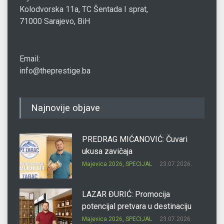
Kolodvorska 11a, TC Šentada I sprat,
71000 Sarajevo, BiH
Email:
info@theprestige.ba
Najnovije objave
PREDRAG MIĆANOVIĆ: Čuvari
ukusa zavičaja
Majevica 2026
,
SPECIJAL
23.07.2026.
LAZAR ĐURIĆ: Promocija
potencijal pretvara u destinaciju
Majevica 2026
,
SPECIJAL
23.07.2026.