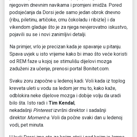
njegovim dnevnim navikama i promjeni imidža. Pored
podsjećanja da Dorsi jede samo jedan obrok dnevno
(ribu, piletinu, artičoke, crnu čokoladu i ribizle) i da
vikendom gladuje što je za njega nevjerovatno iskustvo,
pojavili su se i novi zanimljivi detalji.
Na primjer, vrlo je precizan kada je spavanje u pitanju.
Spava uvjek u isto vrijeme kako bi imao što veće koristi
od REM faze u kojoj se stimulišu dijelovi mozga
zaduženi za učenje, prenosi portal Bonitet.com.
Svaku zoru započne u ledenoj kadi. Voli kada iz toplog
kreveta uleti u vodu sa ledom jer mu to, kako kaže,
odblokira neke dijelove mozga i dobije volju da uradi
bilo šta. Isto radi i
Tim Kendal
,
nekadašnji
Pinterest
izvršni direktor i sadašnji
direktor
Moment-a
. Voli da počne svaki dan u ledenoj
vodi, pet minuta.