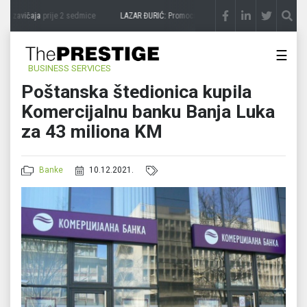
a zavičaja
prije 2 sedmice
LAZAR ĐURIĆ: Promocija potencijal pretvara u destinaciju
☰
BUSINESS SERVICES
Poštanska štedionica kupila
Komercijalnu banku Banja Luka
za 43 miliona KM
Banke
10.12.2021.