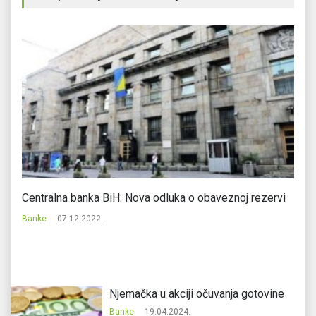
Centralna banka BiH: Nova odluka o obaveznoj rezervi
JP
Banke
07.12.2022.
Ba
Njemačka u akciji očuvanja gotovine
Banke
19.04.2024.