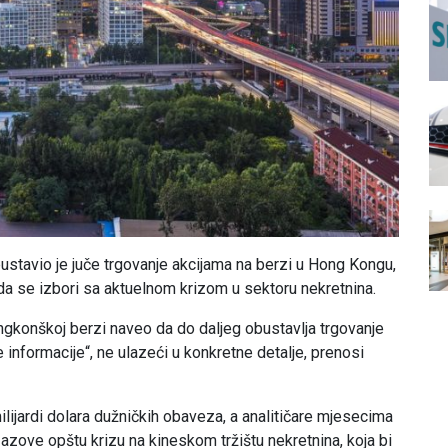
ustavio je juče trgovanje akcijama na berzi u Hong Kongu,
 se izbori sa aktuelnom krizom u sektoru nekretnina.
gkonškoj berzi naveo da do daljeg obustavlja trgovanje
 informacije“, ne ulazeći u konkretne detalje, prenosi
ijardi dolara dužničkih obaveza, a analitičare mjesecima
zove opštu krizu na kineskom tržištu nekretnina, koja bi