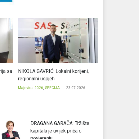
ja sa
NIKOLA GAVRIĆ: Lokalni korijeni,
MILE KOJIĆ: Evro
regionalni uspjeh
potpisom iz Prib
.
Majevica 2026
,
SPECIJAL
23.07.2026.
Majevica 2026
,
SPEC
DRAGANA GARAČA: Tržište
kapitala je uvijek priča o
povjerenju