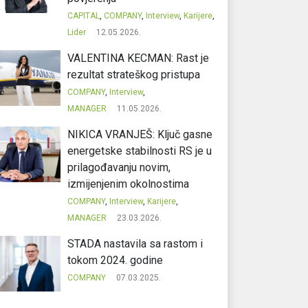
CAPITAL
,
COMPANY
,
Interview
,
Karijere
,
Lider
12.05.2026.
VALENTINA KECMAN: Rast je
rezultat strateškog pristupa
COMPANY
,
Interview
,
MANAGER
11.05.2026.
NIKICA VRANJEŠ: Ključ gasne
energetske stabilnosti RS je u
prilagođavanju novim,
izmijenjenim okolnostima
COMPANY
,
Interview
,
Karijere
,
MANAGER
23.03.2026.
STADA nastavila sa rastom i
tokom 2024. godine
COMPANY
07.03.2025.