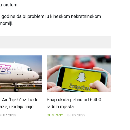
ki sistem.
e godine da bi problemi u kineskom nekretninskom
nomiji.
Air “bježi” iz Tuzle:
Snap ukida petinu od 6.400
Tesla 
aze, ukidaju linije
radnih mjesta
Bitcoin
6.07.2023.
COMPANY
06.09.2022.
COMPAN