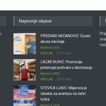
Najnovije objave
u
Pri
PREDRAG MIĆANOVIĆ: Čuvari
sva
ukusa zavičaja
Vaš
Majevica 2026
,
SPECIJAL
23.07.2026.
LAZAR ĐURIĆ: Promocija
potencijal pretvara u destinaciju
Majevica 2026
,
SPECIJAL
23.07.2026.
STEVICA LUKIĆ: Majevica je
idealna za avanturu na četiri
točka
Majevica 2026
,