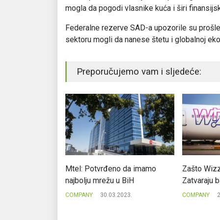
mogla da pogodi vlasnike kuća i širi finansijs
Federalne rezerve SAD-a upozorile su prošl
sektoru mogli da nanese štetu i globalnoj eko
Preporučujemo vam i sljedeće:
 kompanija tek
Mtel: Potvrđeno da imamo
Zašto Wizz 
ijedi 10 milijardi
najbolju mrežu u BiH
Zatvaraju b
COMPANY
30.03.2023.
COMPANY
2
.2021.