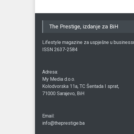
The Prestige, izdanje za BiH
Lifestyle magazine za uspješne u business
ISSN 2637-2584
Adresa:
My Media d.o.o.
Kolodvorska 11a, TC Šentada I sprat,
71000 Sarajevo, BiH
Email:
info@theprestige.ba