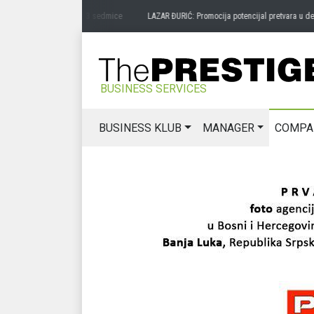
ukusa zavičaja
prije 3 sedmice
LAZAR ĐURIĆ: Promocija potencijal pretvara u destin
BUSINESS SERVICES
BUSINESS KLUB
MANAGER
COMPA