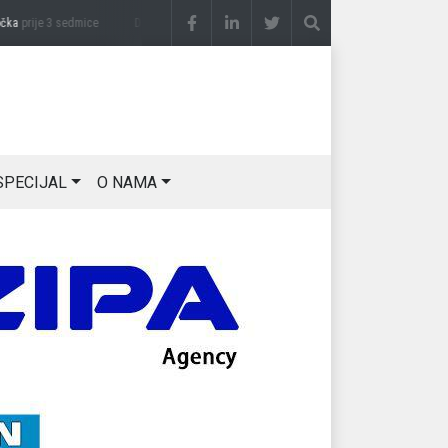
prije 3 sedmice
DRAGAN OSTOJIĆ: Moj karakter je iskovan na Majevici
prije 3 sedm
SPECIJAL
O NAMA