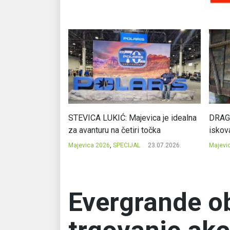
cija potencijal
STEVICA LUKIĆ: Majevica je idealna
DRAGA
ju
za avanturu na četiri točka
iskov
23.07.2026.
Majevica 2026
,
SPECIJAL
23.07.2026.
Majevi
Evergrande o