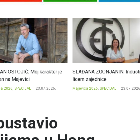
N OSTOJIĆ: Moj karakter je
SLAĐANA ZGONJANIN: Industri
an na Majevici
licem zajednice
ca 2026
,
SPECIJAL
23.07.2026.
Majevica 2026
,
SPECIJAL
23.07.2026
bustavio