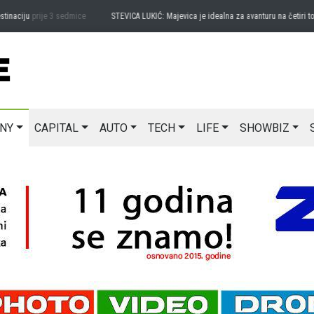
aciju
prije 3 sedmice
STEVICA LUKIĆ: Majevica je idealna za avanturu na četiri točka
NY
CAPITAL
AUTO
TECH
LIFE
SHOWBIZ