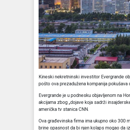
Kineski nekretninski investitor Evergrande ob
pošto ova prezadužena kompanija pokušava da
Evergrande je u podnesku objavljenom na Hon
akcijama zbog „dojave koja sadrži insajderske
američka tv stanica CNN.
Ova građevinska firma ima ukupno oko 300 mil
brine opasnost da bi njen kolaps mogao da iza