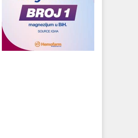
prodala 75 odsto svojih
Majkrosoft pretekao Epl,
a
postao najvrednija svjetska
kompanija
Y
22.07.2022.
COMPANY
01.11.2021.