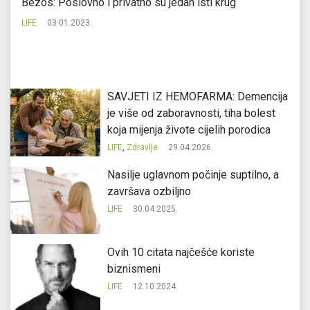
Bezos: Poslovno i privatno su jedan isti krug
Ov
sv
LIFE
03.01.2023.
LI
SAVJETI IZ HEMOFARMA: Demencija
je više od zaboravnosti, tiha bolest
koja mijenja živote cijelih porodica
LIFE
,
Zdravlje
29.04.2026.
Nasilje uglavnom počinje suptilno, a
završava ozbiljno
LIFE
30.04.2025.
Ovih 10 citata najčešće koriste
biznismeni
LIFE
12.10.2024.