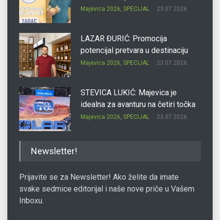
Majevica 2026
,
SPECIJAL
23.07.2026.
LAZAR ĐURIĆ: Promocija
potencijal pretvara u destinaciju
Majevica 2026
,
SPECIJAL
23.07.2026.
STEVICA LUKIĆ: Majevica je
idealna za avanturu na četiri točka
Majevica 2026
,
SPECIJAL
23.07.2026.
DRAGAN OSTOJIĆ: Moj karakter je
Newsletter!
iskovan na Majevici
Majevica 2026
,
SPECIJAL
23.07.2026.
Prijavite se za Newsletter! Ako želite da imate
svake sedmice editorijal i naše nove priče u Vašem
Inboxu.
SLAĐANA ZGONJANIN: Industrija
sa licem zajednice