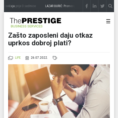
 zavičaja
prije 3 sedmice
LAZAR ĐURIĆ: Promocija potencijal pretvara u destinaciju
☰
BUSINESS SERVICES
Zašto zaposleni daju otkaz
uprkos dobroj plati?
LIFE
26.07.2022.