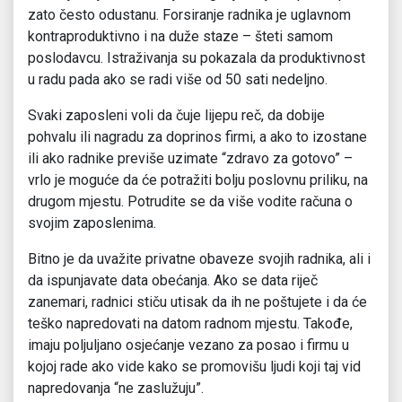
zato često odustanu. Forsiranje radnika je uglavnom
kontraproduktivno i na duže staze – šteti samom
poslodavcu. Istraživanja su pokazala da produktivnost
u radu pada ako se radi više od 50 sati nedeljno.
Svaki zaposleni voli da čuje lijepu reč, da dobije
pohvalu ili nagradu za doprinos firmi, a ako to izostane
ili ako radnike previše uzimate “zdravo za gotovo” –
vrlo je moguće da će potražiti bolju poslovnu priliku, na
drugom mjestu. Potrudite se da više vodite računa o
svojim zaposlenima.
Bitno je da uvažite privatne obaveze svojih radnika, ali i
da ispunjavate data obećanja. Ako se data riječ
zanemari, radnici stiču utisak da ih ne poštujete i da će
teško napredovati na datom radnom mjestu. Takođe,
imaju poljuljano osjećanje vezano za posao i firmu u
kojoj rade ako vide kako se promovišu ljudi koji taj vid
napredovanja “ne zaslužuju”.