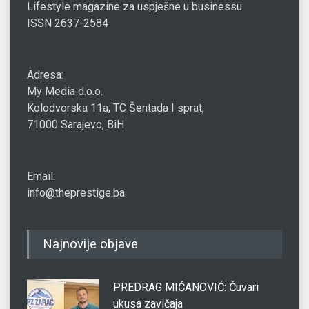
Lifestyle magazine za uspješne u businessu
ISSN 2637-2584
Adresa:
My Media d.o.o.
Kolodvorska 11a, TC Šentada I sprat,
71000 Sarajevo, BiH
Email:
info@theprestige.ba
Najnovije objave
PREDRAG MIĆANOVIĆ: Čuvari
ukusa zavičaja