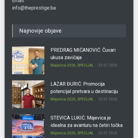
Email:
info@theprestige.ba
Najnovije objave
PREDRAG MIĆANOVIĆ: Čuvari
ukusa zavičaja
Majevica 2026
,
SPECIJAL
23.07.2026.
LAZAR ĐURIĆ: Promocija
potencijal pretvara u destinaciju
Majevica 2026
,
SPECIJAL
23.07.2026.
STEVICA LUKIĆ: Majevica je
idealna za avanturu na četiri točka
Majevica 2026
,
SPECIJAL
23.07.2026.