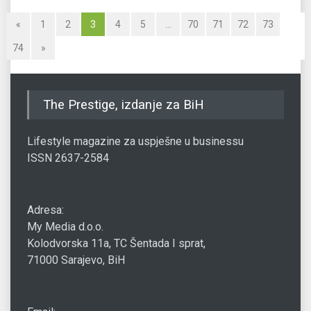
«
1
2
3
4
5
…
70
71
72
73
74
»
The Prestige, izdanje za BiH
Lifestyle magazine za uspješne u businessu
ISSN 2637-2584
Adresa:
My Media d.o.o.
Kolodvorska 11a, TC Šentada I sprat,
71000 Sarajevo, BiH