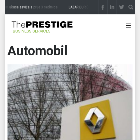
usa zavičaja
prije 3 sedmice
LAZAR ĐURIĆ: Promocija potencijal pretvara u destinac
☰
BUSINESS SERVICES
Automobil