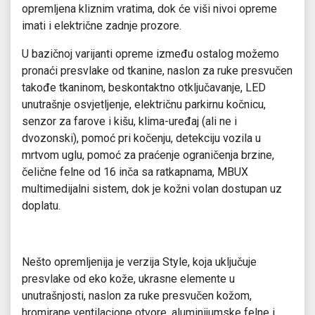
opremljena kliznim vratima, dok će viši nivoi opreme
imati i električne zadnje prozore.
U bazičnoj varijanti opreme između ostalog možemo
pronaći presvlake od tkanine, naslon za ruke presvučen
takođe tkaninom, beskontaktno otključavanje, LED
unutrašnje osvjetljenje, električnu parkirnu kočnicu,
senzor za farove i kišu, klima-uređaj (ali ne i
dvozonski), pomoć pri kočenju, detekciju vozila u
mrtvom uglu, pomoć za praćenje ograničenja brzine,
čelične felne od 16 inča sa ratkapnama, MBUX
multimedijalni sistem, dok je kožni volan dostupan uz
doplatu.
Nešto opremljenija je verzija Style, koja uključuje
presvlake od eko kože, ukrasne elemente u
unutrašnjosti, naslon za ruke presvučen kožom,
hromirane ventilacione otvore, aluminijumske felne i