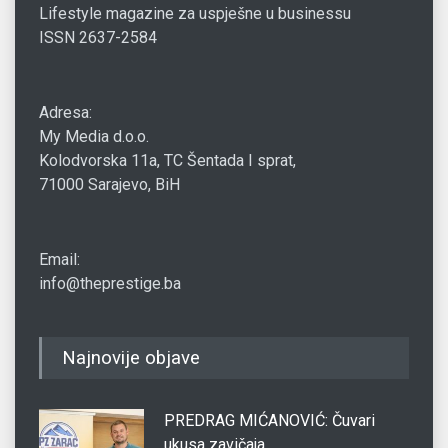
Lifestyle magazine za uspješne u businessu
ISSN 2637-2584
Adresa:
My Media d.o.o.
Kolodvorska 11a, TC Šentada I sprat,
71000 Sarajevo, BiH
Email:
info@theprestige.ba
Najnovije objave
PREDRAG MIĆANOVIĆ: Čuvari
ukusa zavičaja