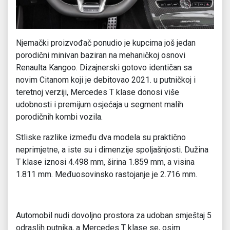
Njemački proizvođač ponudio je kupcima još jedan
porodični minivan baziran na mehaničkoj osnovi
Renaulta Kangoo. Dizajnerski gotovo identičan sa
novim Citanom koji je debitovao 2021. u putničkoj i
teretnoj verziji, Mercedes T klase donosi više
udobnosti i premijum osjećaja u segment malih
porodičnih kombi vozila.
Stliske razlike između dva modela su praktično
neprimjetne, a iste su i dimenzije spoljašnjosti. Dužina
T klase iznosi 4.498 mm, širina 1.859 mm, a visina
1.811 mm. Međuosovinsko rastojanje je 2.716 mm.
Automobil nudi dovoljno prostora za udoban smještaj 5
odraslih putnika, a Mercedes T klase se, osim