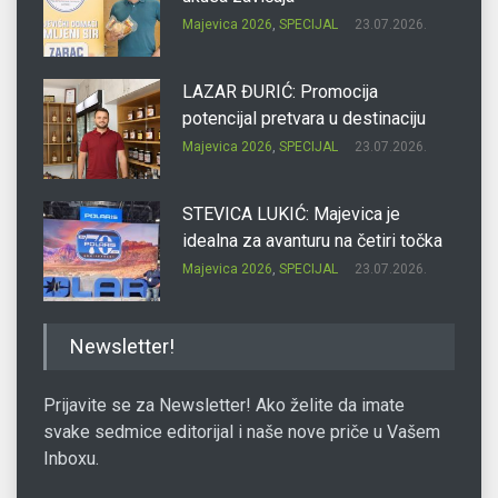
Majevica 2026
,
SPECIJAL
23.07.2026.
LAZAR ĐURIĆ: Promocija
potencijal pretvara u destinaciju
Majevica 2026
,
SPECIJAL
23.07.2026.
STEVICA LUKIĆ: Majevica je
idealna za avanturu na četiri točka
Majevica 2026
,
SPECIJAL
23.07.2026.
DRAGAN OSTOJIĆ: Moj karakter je
Newsletter!
iskovan na Majevici
Majevica 2026
,
SPECIJAL
23.07.2026.
Prijavite se za Newsletter! Ako želite da imate
svake sedmice editorijal i naše nove priče u Vašem
Inboxu.
SLAĐANA ZGONJANIN: Industrija
sa licem zajednice