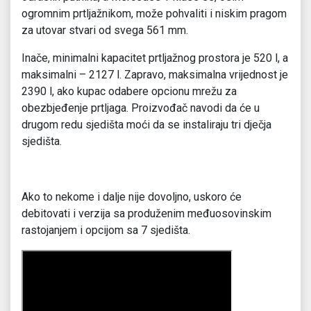
ogromnim prtljažnikom, može pohvaliti i niskim pragom
za utovar stvari od svega 561 mm.
Inače, minimalni kapacitet prtljažnog prostora je 520 l, a
maksimalni – 2127 l. Zapravo, maksimalna vrijednost je
2390 l, ako kupac odabere opcionu mrežu za
obezbjeđenje prtljaga. Proizvođač navodi da će u
drugom redu sjedišta moći da se instaliraju tri dječja
sjedišta.
Ako to nekome i dalje nije dovoljno, uskoro će
debitovati i verzija sa produženim međuosovinskim
rastojanjem i opcijom sa 7 sjedišta.