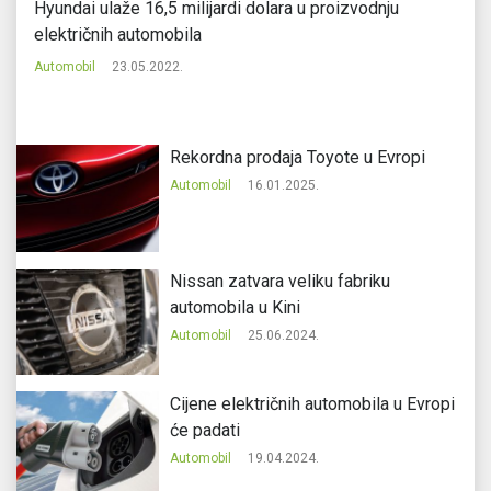
Hyundai ulaže 16,5 milijardi dolara u proizvodnju
Na
električnih automobila
E
Automobil
23.05.2022.
Au
Rekordna prodaja Toyote u Evropi
Automobil
16.01.2025.
Nissan zatvara veliku fabriku
automobila u Kini
Automobil
25.06.2024.
Cijene električnih automobila u Evropi
će padati
Automobil
19.04.2024.