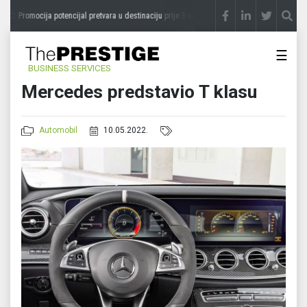
: Promocija potencijal pretvara u destinaciju
prije 3 sedmice
STEVICA LUKIĆ: Majevi
☰
BUSINESS SERVICES
Mercedes predstavio T klasu
Automobil
10.05.2022.