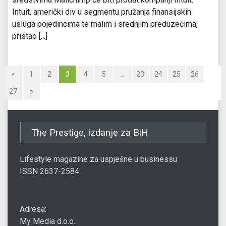
Intuit, američki div u segmentu pružanja finansijskih
usluga pojedincima te malim i srednjim preduzećima,
pristao [...]
«
1
2
3
4
5
…
23
24
25
26
27
»
The Prestige, izdanje za BiH
Lifestyle magazine za uspješne u businessu
ISSN 2637-2584
Adresa:
My Media d.o.o.