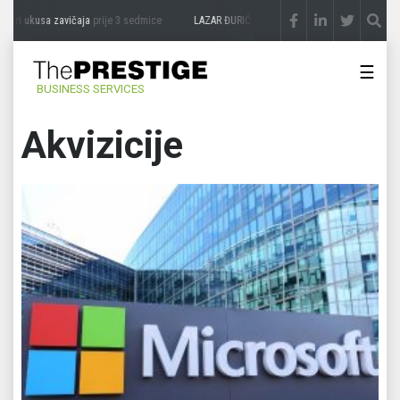
usa zavičaja
prije 3 sedmice
LAZAR ĐURIĆ: Promocija potencijal pretvara u destinac
☰
BUSINESS SERVICES
Akvizicije