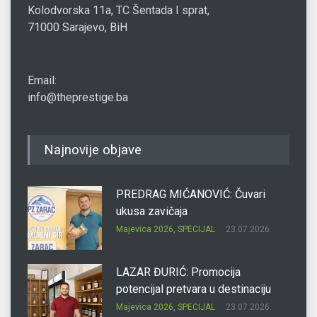
Kolodvorska 11a, TC Šentada I sprat,
71000 Sarajevo, BiH
Email:
info@theprestige.ba
Najnovije objave
PREDRAG MIĆANOVIĆ: Čuvari
ukusa zavičaja
Majevica 2026
,
SPECIJAL
23.07.2026.
LAZAR ĐURIĆ: Promocija
potencijal pretvara u destinaciju
Majevica 2026
,
SPECIJAL
23.07.2026.