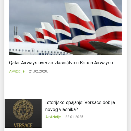
Qatar Airways uvećao vlasništvo u British Airwaysu
He
H
Akvizicije
21.02.2020.
Ak
Istorijsko spajanje: Versace dobija
novog vlasnika?
Akvizicije
22.01.2025.