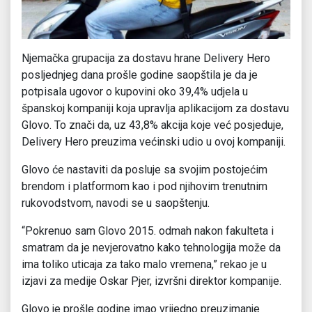
Njemačka grupacija za dostavu hrane Delivery Hero
posljednjeg dana prošle godine saopštila je da je
potpisala ugovor o kupovini oko 39,4% udjela u
španskoj kompaniji koja upravlja aplikacijom za dostavu
Glovo. To znači da, uz 43,8% akcija koje već posjeduje,
Delivery Hero preuzima većinski udio u ovoj kompaniji.
Glovo će nastaviti da posluje sa svojim postojećim
brendom i platformom kao i pod njihovim trenutnim
rukovodstvom, navodi se u saopštenju.
“Pokrenuo sam Glovo 2015. odmah nakon fakulteta i
smatram da je nevjerovatno kako tehnologija može da
ima toliko uticaja za tako malo vremena,” rekao je u
izjavi za medije Oskar Pjer, izvršni direktor kompanije.
Glovo je prošle godine imao vrijedno preuzimanje