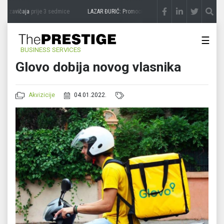
a zavičaja
prije 3 sedmice
LAZAR ĐURIĆ: Promocija potencijal pretvara u destinaciju
☰
BUSINESS SERVICES
Glovo dobija novog vlasnika
Akvizicije
04.01.2022.