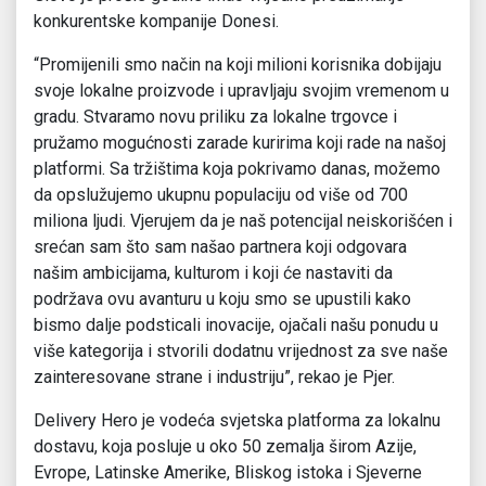
konkurentske kompanije Donesi.
“Promijenili smo način na koji milioni korisnika dobijaju
svoje lokalne proizvode i upravljaju svojim vremenom u
gradu. Stvaramo novu priliku za lokalne trgovce i
pružamo mogućnosti zarade kuririma koji rade na našoj
platformi. Sa tržištima koja pokrivamo danas, možemo
da opslužujemo ukupnu populaciju od više od 700
miliona ljudi. Vjerujem da je naš potencijal neiskorišćen i
srećan sam što sam našao partnera koji odgovara
našim ambicijama, kulturom i koji će nastaviti da
podržava ovu avanturu u koju smo se upustili kako
bismo dalje podsticali inovacije, ojačali našu ponudu u
više kategorija i stvorili dodatnu vrijednost za sve naše
zainteresovane strane i industriju”, rekao je Pjer.
Delivery Hero je vodeća svjetska platforma za lokalnu
dostavu, koja posluje u oko 50 zemalja širom Azije,
Evrope, Latinske Amerike, Bliskog istoka i Sjeverne