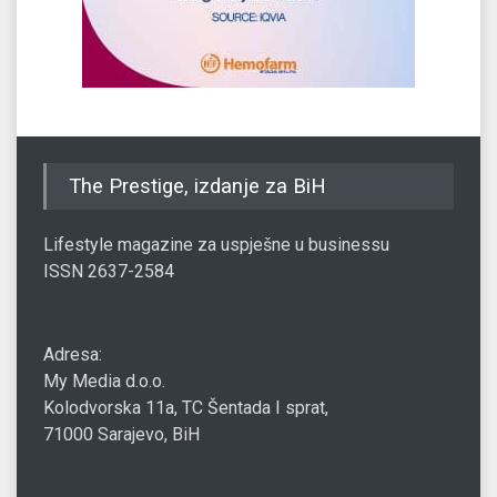
The Prestige, izdanje za BiH
Lifestyle magazine za uspješne u businessu
ISSN 2637-2584
Adresa:
My Media d.o.o.
Kolodvorska 11a, TC Šentada I sprat,
71000 Sarajevo, BiH