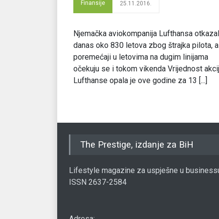
Finansije
25.11.2016.
Njemačka aviokompanija Lufthansa otkazal
danas oko 830 letova zbog štrajka pilota, a
poremećaji u letovima na dugim linijama
očekuju se i tokom vikenda Vrijednost akci
Lufthanse opala je ove godine za 13 [...]
The Prestige, izdanje za BiH
Lifestyle magazine za uspješne u business
ISSN 2637-2584
Adresa: