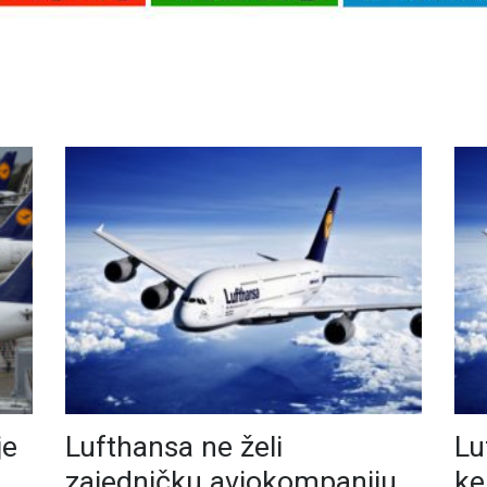
je
Lufthansa ne želi
Lu
zajedničku aviokompaniju
ke