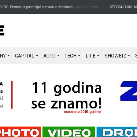
: Promocija potencijal pretvara u destinaciju
prije 3 sedmice
STEVICA LUKIĆ: Majevi
NY
CAPITAL
AUTO
TECH
LIFE
SHOWBIZ