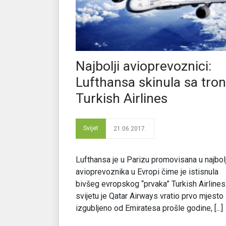
Najbolji avioprevoznici:
Lufthansa skinula sa tro
Turkish Airlines
Svijet
21.06.2017.
Lufthansa je u Parizu promovisana u najbol
avioprevoznika u Evropi čime je istisnula
bivšeg evropskog “prvaka” Turkish Airlines
svijetu je Qatar Airways vratio prvo mjesto
izgubljeno od Emiratesa prošle godine, [...]