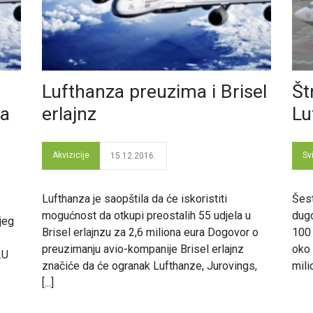
Lufthanza preuzima i Brisel
Št
na
erlajnz
Lu
Akvizicije
Svi
15.12.2016.
Lufthanza je saopštila da će iskoristiti
Šest
mogućnost da otkupi preostalih 55 udjela u
dugo
jeg
Brisel erlajnzu za 2,6 miliona eura Dogovor o
100 
preuzimanju avio-kompanije Brisel erlajnz
oko 
.U
značiće da će ogranak Lufthanze, Jurovings,
mili
[...]