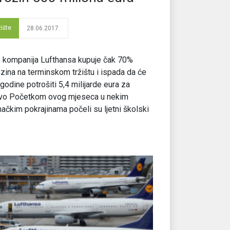
žište
28.06.2017.
 kompanija Lufthansa kupuje čak 70%
zina na terminskom tržištu i ispada da će
godine potrošiti 5,4 milijarde eura za
ivo Početkom ovog mjeseca u nekim
ačkim pokrajinama počeli su ljetni školski