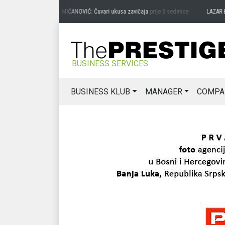
PREDRAG MIĆANOVIĆ: Čuvari ukusa zavičaja
prije 3 sedmice
LAZAR ĐURIĆ
BUSINESS SERVICES
BUSINESS KLUB
MANAGER
COMPA