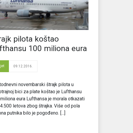
rajk pilota koštao
fthansu 100 miliona eura
jet
09.12.2016.
odnevni novembarski štrajk pilota u
trajnoj bici za plate koštao je Lufthansu
miliona eura Lufthansa je morala otkazati
4.500 letova zbog štrajka. Više od pola
ona putnika bilo je pogođeno. [...]