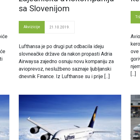
sa Slovenijom
Tr
Akvizicije
21.10.2019.
biće
Avio
kero
Lufthansa je po drugi put odbacila ideju
 će
ove 
slovneačke države da nakon propasti Adria
ti
gor
Airwaysa zajedno osnuju novu kompaniju za
njem
avioprevoz, neslužbeno saznaje ljubljanski
[...]
dnevnik Finance. Iz Lufthanse su i prije [...]