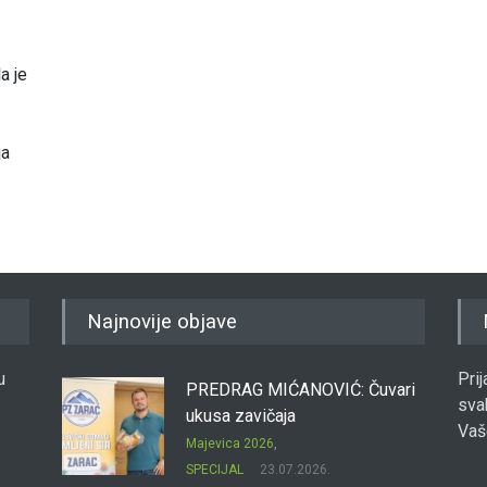
a je
ja
Najnovije objave
u
Pri
PREDRAG MIĆANOVIĆ: Čuvari
sva
ukusa zavičaja
Vaš
Majevica 2026
,
SPECIJAL
23.07.2026.