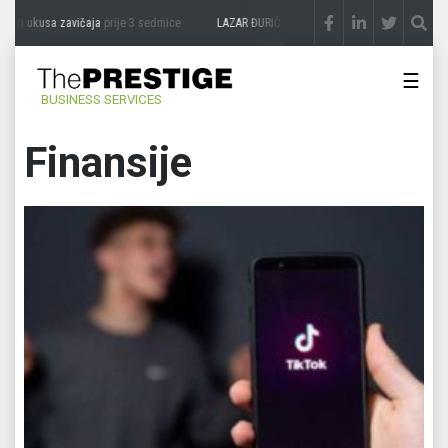
kusa zavičaja
prije 3 sedmice
LAZAR ĐURIĆ: Promocija potencijal pretvara u destina
☰
BUSINESS SERVICES
Finansije