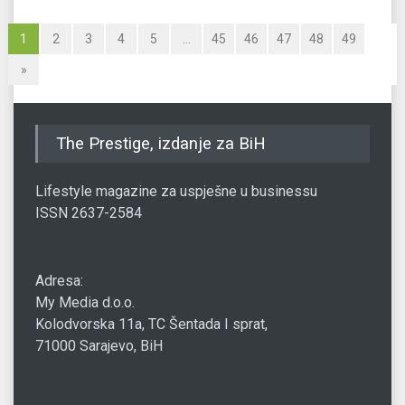
1
2
3
4
5
…
45
46
47
48
49
»
The Prestige, izdanje za BiH
Lifestyle magazine za uspješne u businessu
ISSN 2637-2584
Adresa:
My Media d.o.o.
Kolodvorska 11a, TC Šentada I sprat,
71000 Sarajevo, BiH