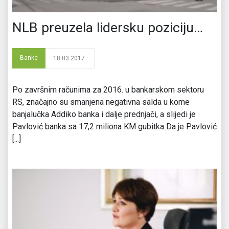
NLB preuzela lidersku poziciju…
Banke
18.03.2017.
Po završnim računima za 2016. u bankarskom sektoru
RS, značajno su smanjena negativna salda u kome
banjalučka Addiko banka i dalje prednjači, a slijedi je
Pavlović banka sa 17,2 miliona KM gubitka Da je Pavlović
[...]