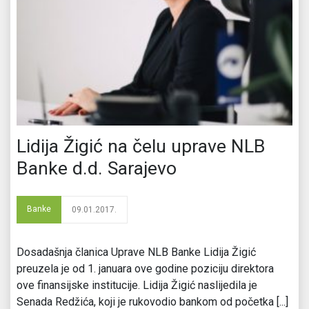
Lidija Žigić na čelu uprave NLB
Banke d.d. Sarajevo
Banke
09.01.2017.
Dosadašnja članica Uprave NLB Banke Lidija Žigić
preuzela je od 1. januara ove godine poziciju direktora
ove finansijske institucije. Lidija Žigić naslijedila je
Senada Redžića, koji je rukovodio bankom od početka [...]