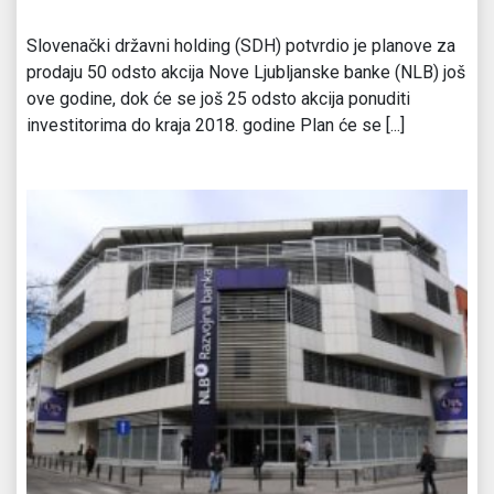
Slovenački državni holding (SDH) potvrdio je planove za
prodaju 50 odsto akcija Nove Ljubljanske banke (NLB) još
ove godine, dok će se još 25 odsto akcija ponuditi
investitorima do kraja 2018. godine Plan će se [...]