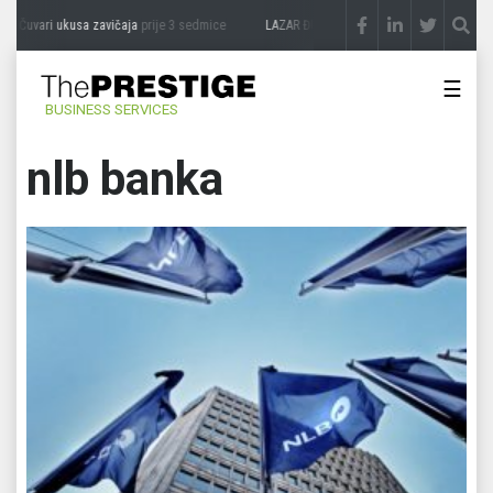
uvari ukusa zavičaja
prije 3 sedmice
LAZAR ĐURIĆ: Promocija potencijal pretvara u
☰
BUSINESS SERVICES
nlb banka