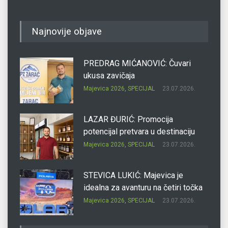
Najnovije objave
PREDRAG MIĆANOVIĆ: Čuvari
ukusa zavičaja
Majevica 2026
,
SPECIJAL
23.07.2026.
LAZAR ĐURIĆ: Promocija
potencijal pretvara u destinaciju
Majevica 2026
,
SPECIJAL
23.07.2026.
STEVICA LUKIĆ: Majevica je
idealna za avanturu na četiri točka
Majevica 2026
,
SPECIJAL
23.07.2026.