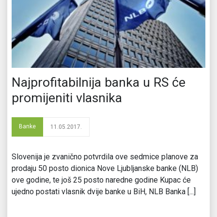
Najprofitabilnija banka u RS će
promijeniti vlasnika
Banke
11.05.2017.
Slovenija je zvanično potvrdila ove sedmice planove za
prodaju 50 posto dionica Nove Ljubljanske banke (NLB)
ove godine, te još 25 posto naredne godine Kupac će
ujedno postati vlasnik dvije banke u BiH, NLB Banka [...]