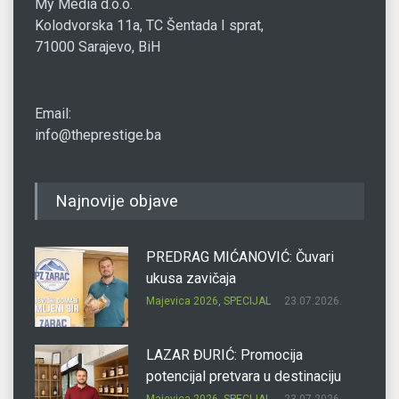
My Media d.o.o.
Kolodvorska 11a, TC Šentada I sprat,
71000 Sarajevo, BiH
Email:
info@theprestige.ba
Najnovije objave
PREDRAG MIĆANOVIĆ: Čuvari
ukusa zavičaja
Majevica 2026
,
SPECIJAL
23.07.2026.
LAZAR ĐURIĆ: Promocija
potencijal pretvara u destinaciju