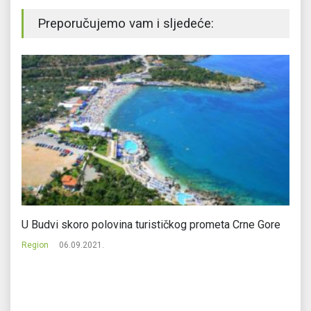
Preporučujemo vam i sljedeće:
e
U Budvi skoro polovina turističkog prometa Crne Gore
MK
p
Region
06.09.2021.
Re