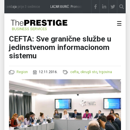
 zavičaja
prije 3 sedmice
LAZAR ĐURIĆ: Promocija potencijal pretvara u destinaciju
☰
BUSINESS SERVICES
CEFTA: Sve granične službe u
jedinstvenom informacionom
sistemu
Region
12.11.2016.
cefta
,
okrugli sto
,
trgovina