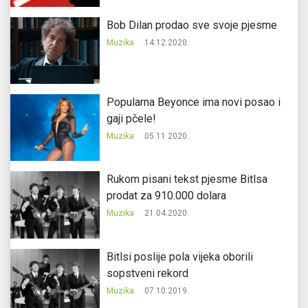
Bob Dilan prodao sve svoje pjesme
Muzika
14.12.2020.
Popularna Beyonce ima novi posao i
gaji pčele!
Muzika
05.11.2020.
Rukom pisani tekst pjesme Bitlsa
prodat za 910.000 dolara
Muzika
21.04.2020.
Bitlsi poslije pola vijeka oborili
sopstveni rekord
Muzika
07.10.2019.