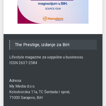
The Prestige, izdanje za BiH
Lifestyle magazine za uspješne u businessu
ISSN 2637-2584
Adresa:
My Media d.o.o.
Kolodvorska 11a, TC Šentada I sprat,
71000 Sarajevo, BiH