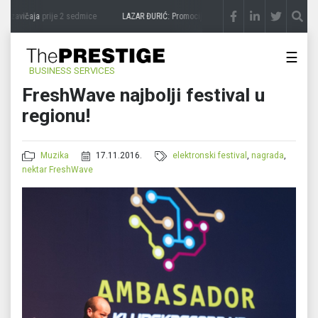
 zavičaja
prije 2 sedmice
LAZAR ĐURIĆ: Promocija potencijal pretvara u destinaciju
☰
BUSINESS SERVICES
FreshWave najbolji festival u
regionu!
Muzika
17.11.2016.
elektronski festival
,
nagrada
,
nektar FreshWave