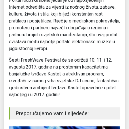
Portal Klubskascena jedan je od najposjećenijih
Internet odredišta za vijesti iz noćnog života, zabave,
kulture, života i stila, koji bilježi konstantan rast
pratilaca i posjetilaca. Riječ je o medijskom pokrovitelju,
promoteru i partneru najvećih događaja u regionu i
partneru brojnih svjetskih manifestacija, što ovaj portal
svrstava među najbolje portale elektronske muzike u
jugoistočnoj Evropi.
Šesti FreshWave Festival će se održati 10. 11. i 12.
avgusta 2017. godine na prostornim kapacitetima
banjalučke tvrđave Kastel, a atraktivan program,
izvođači iz samog vrha svjetske DJ scene, fantastičan
i jedinstven ambijent tvrđave Kastel opravdaće epitet
najboljeg i u 2017. godini!
Preporučujemo vam i sljedeće: