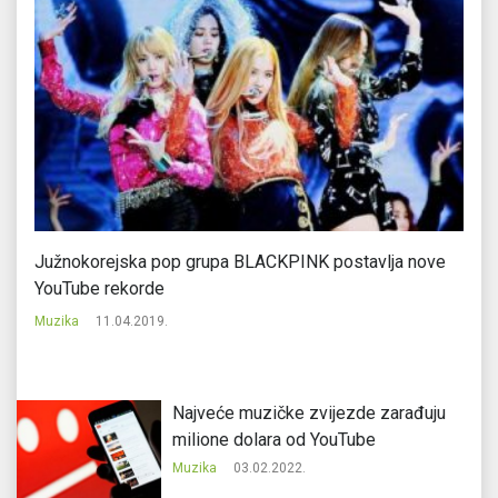
Južnokorejska pop grupa BLACKPINK postavlja nove
Po
YouTube rekorde
je
Muzika
11.04.2019.
Mu
Najveće muzičke zvijezde zarađuju
milione dolara od YouTube
Muzika
03.02.2022.