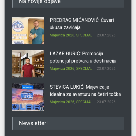
Najnovije objave
PREDRAG MIĆANOVIĆ: Čuvari
ukusa zavičaja
Majevica 2026
,
SPECIJAL
23.07.2026.
LAZAR ĐURIĆ: Promocija
potencijal pretvara u destinaciju
Majevica 2026
,
SPECIJAL
23.07.2026.
STEVICA LUKIĆ: Majevica je
idealna za avanturu na četiri točka
Majevica 2026
,
SPECIJAL
23.07.2026.
DRAGAN OSTOJIĆ: Moj karakter je
Newsletter!
iskovan na Majevici
Majevica 2026
,
SPECIJAL
23.07.2026.