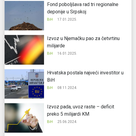
Fond poboljšava rad tri regionalne
deponije u Srpskoj
BiH
17.01.2025.
Izvoz u Njemačku pao za četvrtinu
milijarde
BiH
16.01.2025.
Hrvatska postala najveći investitor u
BiH
BiH
08.11.2024.
Izvoz pada, uvoz raste – deficit
preko 5 milijardi KM
BiH
25.06.2024.