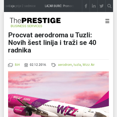
 zavičaja
prije 2 sedmice
LAZAR ĐURIĆ: Promocija potencijal pretvara u destinaciju
☰
BUSINESS SERVICES
Procvat aerodroma u Tuzli:
Novih šest linija i traži se 40
radnika
BiH
02.12.2016.
aerodrom
,
tuzla
,
Wizz Air