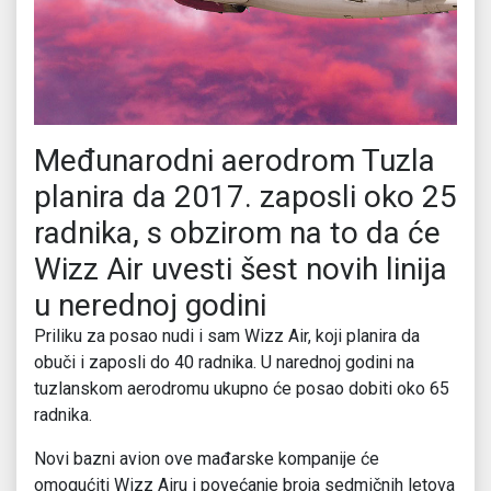
Međunarodni aerodrom Tuzla
planira da 2017. zaposli oko 25
radnika, s obzirom na to da će
Wizz Air uvesti šest novih linija
u nerednoj godini
Priliku za posao nudi i sam Wizz Air, koji planira da
obuči i zaposli do 40 radnika. U narednoj godini na
tuzlanskom aerodromu ukupno će posao dobiti oko 65
radnika.
Novi bazni avion ove mađarske kompanije
će
omogućiti Wizz Airu i povećanje broja sedmičnih letova