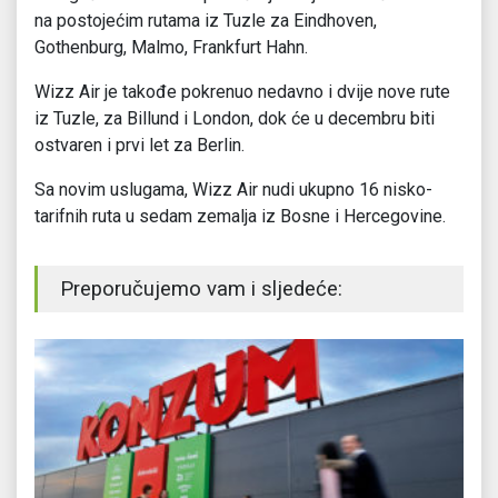
na postojećim rutama iz Tuzle za Eindhoven,
Gothenburg, Malmo, Frankfurt Hahn.
Wizz Air je takođe pokrenuo nedavno i dvije nove rute
iz Tuzle, za Billund i London, dok će u decembru biti
ostvaren i prvi let za Berlin.
Sa novim uslugama, Wizz Air nudi ukupno 16 nisko-
tarifnih ruta u sedam zemalja iz Bosne i Hercegovine.
Preporučujemo vam i sljedeće: