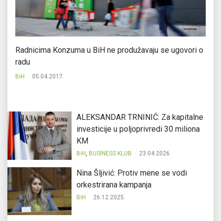
Radnicima Konzuma u BiH ne produžavaju se ugovori o
”B
radu
Bi
BiH
05.04.2017.
ALEKSANDAR TRNINIĆ: Za kapitalne
investicije u poljoprivredi 30 miliona
KM
BiH
,
BUSINESS KLUB
23.04.2026.
Nina Šljivić: Protiv mene se vodi
orkestrirana kampanja
BiH
26.12.2025.