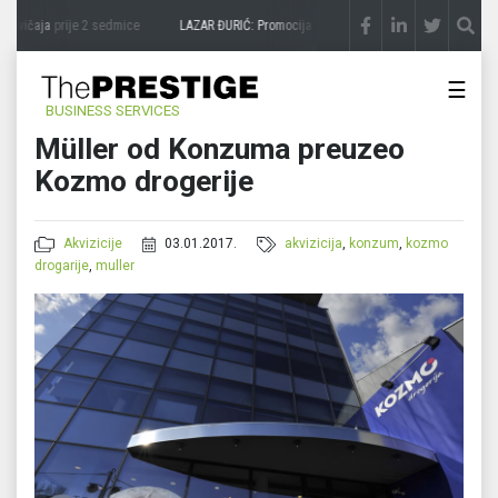
zavičaja
prije 2 sedmice
LAZAR ĐURIĆ: Promocija potencijal pretvara u destinaciju
pr
☰
BUSINESS SERVICES
Müller od Konzuma preuzeo
Kozmo drogerije
Akvizicije
03.01.2017.
akvizicija
,
konzum
,
kozmo
drogarije
,
muller