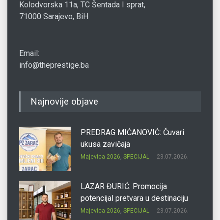
Kolodvorska 11a, TC Šentada I sprat,
71000 Sarajevo, BiH
Email:
info@theprestige.ba
Najnovije objave
PREDRAG MIĆANOVIĆ: Čuvari
ukusa zavičaja
Majevica 2026
,
SPECIJAL
23.07.2026.
LAZAR ĐURIĆ: Promocija
potencijal pretvara u destinaciju
Majevica 2026
,
SPECIJAL
23.07.2026.