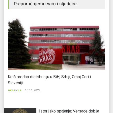
Preporučujemo vam i sljedeće:
Kraš prodao distribuciju u BiH, Srbiji, Crnoj Gori i
Fa
Sloveniji
Ak
Akvizicije
10.11.2022.
Istorijsko spajanje: Versace dobija