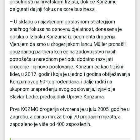
prisutnosti na hrvatskom tržištu, dok će Konzumu
osigurati daljnji fokus na core business.
– U skladu s najavljenom poslovnom strategijom
snažnog fokusa na osnovnu djelatnost, donesena je
odluka o izlasku Konzuma iz segmenta drogerija.
Vjerujem da smo u drogerijskom lancu Müller pronašli
pouzdanog partnera koji će na zadovoljstvo naših
potrošača u narednom periodu dodatno razvijati
drogerije i njihovo poslovanje. Konzum će kao tržišni
lider, u 2017. godini koja je ujedno i godina obilježavanja
Konzumovog 60-tog rođendana, i dalje raditi na
ukupnom unapređenju svog poslovanja, izjavio je
Slavko Ledić, predsjednik Uprave Konzuma.
Prva KOZMO drogerija otvorena je u julu 2005. godine u
Zagrebu, a danas mreža broji 70 prodajnih mjesta, a
zaposleno je više od 400 zaposlenih.