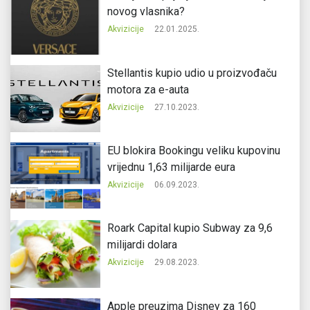
novog vlasnika?
Akvizicije
22.01.2025.
Stellantis kupio udio u proizvođaču
motora za e-auta
Akvizicije
27.10.2023.
EU blokira Bookingu veliku kupovinu
vrijednu 1,63 milijarde eura
Akvizicije
06.09.2023.
Roark Capital kupio Subway za 9,6
milijardi dolara
Akvizicije
29.08.2023.
Apple preuzima Disney za 160