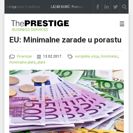
 zavičaja
prije 3 sedmice
LAZAR ĐURIĆ: Promocija potencijal pretvara u destinaciju
☰
BUSINESS SERVICES
EU: Minimalne zarade u porastu
Finansije
13.02.2017.
evropska unija
,
minimalac
,
minimalne plate
,
plate