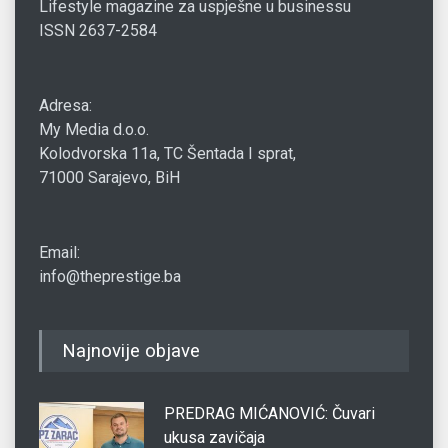
Lifestyle magazine za uspješne u businessu
ISSN 2637-2584
Adresa:
My Media d.o.o.
Kolodvorska 11a, TC Šentada I sprat,
71000 Sarajevo, BiH
Email:
info@theprestige.ba
Najnovije objave
PREDRAG MIĆANOVIĆ: Čuvari
ukusa zavičaja