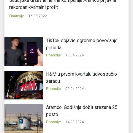
8%
Saudijska državna naftna kompanija Aramco prijavila
Ak
rekordan kvartalni profit
da
Finansije
16.08.2022.
Fi
TikTok objavio ogromno povećanje
prihoda
Finansije
15.04.2024.
H&M u prvom kvartalu udvostručio
zaradu
Finansije
02.04.2024.
Aramco: Godišnja dobit srezana 25
posto
Finansije
14.03.2024.