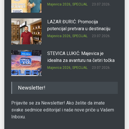
Majevica 2026
,
SPECIJAL
23.07.2026.
LAZAR ĐURIĆ: Promocija
potencijal pretvara u destinaciju
Majevica 2026
,
SPECIJAL
23.07.2026.
STEVICA LUKIĆ: Majevica je
idealna za avanturu na četiri točka
Majevica 2026
,
SPECIJAL
23.07.2026.
DRAGAN OSTOJIĆ: Moj karakter je
Newsletter!
iskovan na Majevici
Majevica 2026
,
SPECIJAL
23.07.2026.
Prijavite se za Newsletter! Ako želite da imate
svake sedmice editorijal i naše nove priče u Vašem
Inboxu.
SLAĐANA ZGONJANIN: Industrija
sa licem zajednice