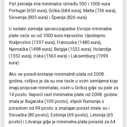
Pet zemalja ima minimalce između 500 i 1000 eura:
Portugal (650 eura), Grčka (684 eura), Malta (736 eura),
Slovenija (805 eura) i Španija (826 eura).
U sedam zemalja sjeverozapadne Evrope minimalne
plate veće su od 1000 eura mjesečno: Ujedinjeno
Kraljevstvo (1397 eura), Francuska (1480 eura),
Njemačka (1498 eura), Belgija (1532 eura), Holandija
(1552 eura), Irska (1563 eura) i Luksemburg (1999
eura).
Ako se poredi kretanje minimalnih plata od 2008.
godine, vidljivo je da su one rasle u svim zemljama koje
imaju propisan minimalac, osim u Grčkoj gdje su pale za
14 posto. Najveći rast minimalne plate od 2008. godine
imala je Bugarska (109 posto), slijedi Rumunija s
porastom od 99 posto, a značajan porast imale su i
Slovačka (80 posto), Estonija (69 posto), Letonija (65
posto) i Litvanija gdje je minimalna plata porasla za 64